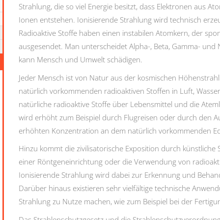
Strahlung, die so viel Energie besitzt, dass Elektronen aus A
Ionen entstehen. Ionisierende Strahlung wird technisch erze
Radioaktive Stoffe haben einen instabilen Atomkern, der spon
ausgesendet. Man unterscheidet Alpha-, Beta, Gamma- und N
kann Mensch und Umwelt schädigen.
Jeder Mensch ist von Natur aus der kosmischen Höhenstrah
natürlich vorkommenden radioaktiven Stoffen in Luft, Was
natürliche radioaktive Stoffe über Lebensmittel und die Ate
wird erhöht zum Beispiel durch Flugreisen oder durch den A
erhöhten Konzentration an dem natürlich vorkommenden Ed
Hinzu kommt die zivilisatorische Exposition durch künstliche
einer Röntgeneinrichtung oder die Verwendung von radioakti
Ionisierende Strahlung wird dabei zur Erkennung und Behan
Darüber hinaus existieren sehr vielfältige technische Anwend
Strahlung zu Nutze machen, wie zum Beispiel bei der Fertigu
Das Strahlenschutzgesetz und die Strahlenschutzverordnun