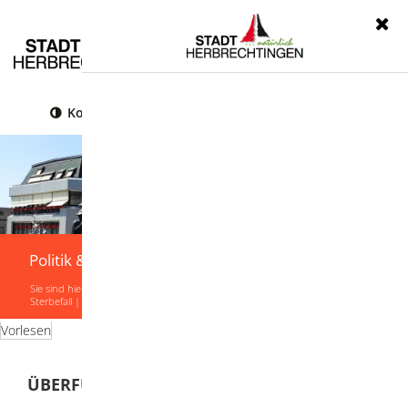
Menü
Kontrast
Leichte Sprache
Gebärdensprache
Politik & Verwaltung
Sie sind hier:
Startseite
|
Politik & Verwaltung
|
Verwaltung
|
Lebenslagen
|
Sterbefall
|
Überführung
Vorlesen
ÜBERFÜHRUNG