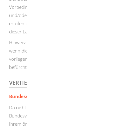
Vorbedingungen für den Transport auf dem Land-, Luft-
und/oder Seeweg erfüllt werden. Informationen hierzu
erteilen die zuständigen Konsulate und Botschaften
dieser Länder sowie die Bestattungsunternehmen.
Hinweis: Die Überführung einer Leiche ist nur zulässig,
wenn die rechtlichen Voraussetzungen für die Bestattung
vorliegen und keine gesundheitlichen Gefahren zu
befürchten sind.
VERTIEFENDE INFORMATIONEN
Bundesverband deutscher Bestatter
Da nicht alle Bestattungsunternehmen Mitglied im
Bundesverband sind, finden Sie weitere Unternehmen in
Ihrem örtlichen Telefonbuch.