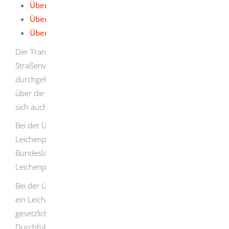
Überführung aus dem Ausland
Überführung innerhalb Deutschlands
Überführung ins Ausland
Der Transport von Verstorbenen im öffentlichen
Straßenverkehr darf nur durch Bestattungsunternehmen
durchgeführt werden. Solche Unternehmen verfügen
über die hierfür geeigneten Fahrzeuge und kümmern
sich auch um alle Formalitäten.
Bei der Überführung einer Leiche im Inland kann ein
Leichenpass dann erforderlich sein, wenn sie in ein
Bundesland gebracht wird oder durchquert, das einen
Leichenpass verlangt.
Bei der Überführung einer Leiche ins Ausland ist immer
ein Leichenpass erforderlich. Außerdem müssen auch die
gesetzlichen Bestimmungen des Ziellandes sowie der
Durchfuhrländer beachtet und die technischen