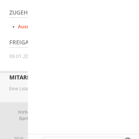
ZUGEHÖRIGE LEISTUNGEN
Ausstellung eines Leichenpasses beantragen
FREIGABEVERMERK
09.01.2026 Sozialministerium Baden-Württemberg
MITARBEITERLISTE
Eine Liste der Mitarbeiter von A-Z finden Sie
hier
.
Kontakt
Bankverbindung
Impressum
Datenschutz
Barrierefreiheit
Leichte Sprache
Gebärdensprache
Sitemap
Intranet
2016 - 2019 © Herbrechtingen |
p
owered by
Komm.ONE