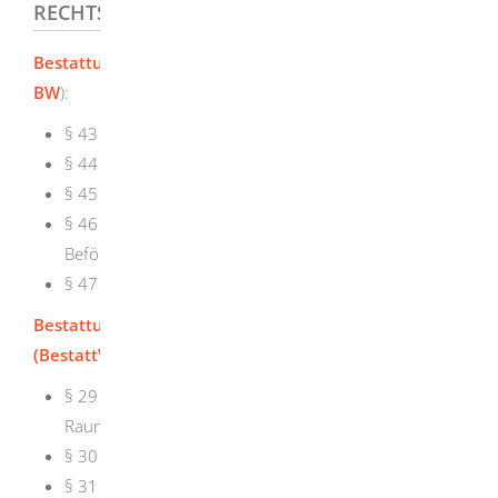
RECHTSGRUNDLAGE
Bestattungsgesetz Baden-Württemberg (
BestattG
BW
):
§ 43 Allgemeines
§ 44 Leichenpaß
§ 45 Verstorbene aus dem Ausland
§ 46 Beförderungsunterlagen und
Beförderungsverzeichnis
§ 47 Bestattungsfahrzeuge
Bestattungsverordnung Baden-Württemberg
(
BestattVO
)
:
§ 29 Beförderung Verstorbener im Öffentlichen
Raum
§ 30 Transportbegleitende Person
§ 31 Bestattungsfahrzeug