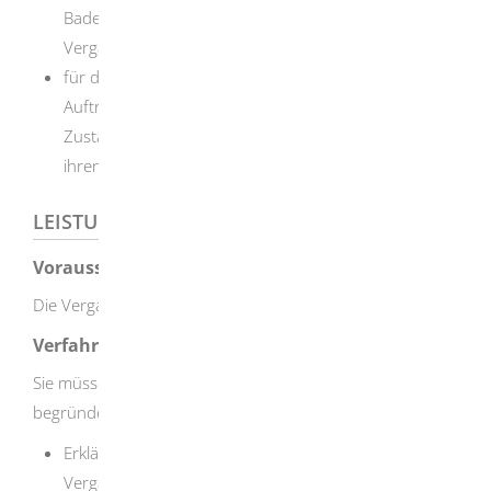
Baden-Württemberg ihren Sitz haben: der
Vergabesenat des Oberlandesgerichts Karlsruhe
für die Aufträge des Bundes und anderer öffentlicher
Auftraggeber: das Oberlandesgericht, in dessen
Zuständigkeitsbereich die jeweilige Vergabekammer
ihren Sitz hat
LEISTUNGSDETAILS
Voraussetzungen
Die Vergabekammer hat entschieden.
Verfahrensablauf
Sie müssen die sofortige Beschwerde schriftlich einlegen,
begründen und folgendes angeben:
Erklärung, inwieweit Sie die Entscheidung der
Vergabekammer anfechten möchten und eine