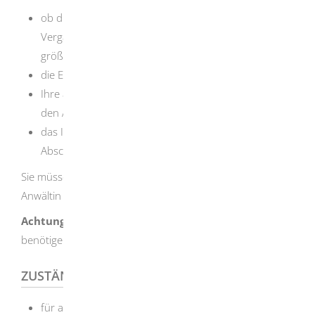
ob die nachteiligen Folgen einer Verzögerung der
Vergabe bis zur Entscheidung über die Beschwerde
größer sind als die damit verbundenen Vorteile,
die Erfolgsaussichten der sofortigen Beschwerde,
Ihre allgemeinen Aussichten im Vergabeverfahren,
den Auftrag zu erhalten,
das Interesse der Allgemeinheit an einem raschen
Abschluss des Vergabeverfahrens.
Sie müssen sich im Beschwerdeverfahren von einer
Anwältin oder einem Anwalt vertreten lassen.
Achtung:
Juristische Personen des öffentlichen Rechts
benötigen keine anwaltliche Vertretung.
ZUSTÄNDIGE STELLE
für alle Vergabearten öffentlicher Auftraggeber, die in