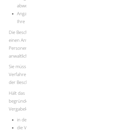
abweichende Entscheidung beantragen,
Angabe der Tatsachen und Beweismittel, auf die sich
Ihre Beschwerde stützt.
Die Beschwerde muss durch eine Anwältin oder durch
einen Anwalt unterzeichnet sein.
Ausnahme:
Juristische
Personen des öffentlichen Rechts benötigen keine
anwaltliche Unterschrift.
Sie müssen außerdem die anderen Beteiligten des
Verfahrens vor der Vergabekammer von der Einlegung
der Beschwerde informieren.
Hält das Beschwerdegericht die Beschwerde für
begründet, hebt es die Entscheidung der
Vergabekammer auf. Es kann entweder
in der Sache selbst entscheiden oder
die Vergabekammer zu einer neuen Entscheidung