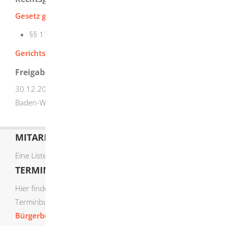
Gesetz gegen Wettbewerbsbeschränkungen (GWB)
§§ 171 - 184
Sofortige Beschwerde
Gerichtskostengesetz (GKG)
Freigabevermerk
30.12.2025 Verantwortlich: Wirtschaftsministerium
Baden-Württemberg
MITARBEITERLISTE
Eine Liste der Mitarbeiter von A-Z finden Sie
hier
.
TERMIN ONLINE BUCHEN
Hier finden Sie die verfügbaren Sachgebiete zur Online-
Terminbuchung:
Bürgerbüro Termine online buchen