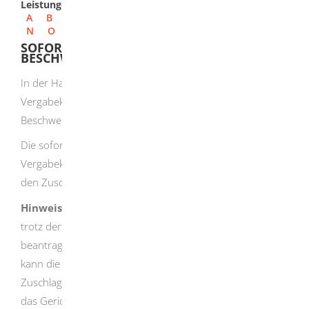
Leistungen
A
B
C
D
E
F
G
H
I
J
K
L
M
N
O
P
Q
R
S
T
U
V
W
X
Y
Z
SOFORTIGE BESCHWERDE BEIM
BESCHWERDEGERICHT EINLEGEN
In der Hauptsache können Sie gegen Entscheidungen der
Vergabekammer sofortige Beschwerde beim
Beschwerdegericht einlegen.
Die sofortige Beschwerde schiebt die Entscheidung der
Vergabekammer auf. Der öffentliche Auftraggeber darf
den Zuschlag nicht erteilen.
Hinweis:
Will der öffentliche Auftraggeber den Zuschlag
trotz der Beschwerde erteilen, muss er das schriftlich
beantragen und begründen. Das Beschwerdegericht
kann die Fortsetzung des Verfahrens und die
Zuschlagserteilung gestatten. Bei der Entscheidung muss
das Gericht folgendes berücksichtigen: