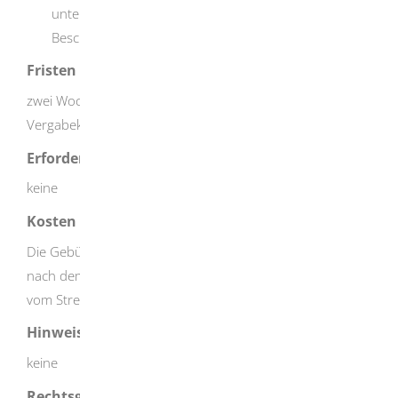
unter Berücksichtigung der Rechtsauffassung des
Beschwerdegerichts verpflichten.
Fristen
zwei Wochen ab der Zustellung der Entscheidung der
Vergabekammer
Erforderliche Unterlagen
keine
Kosten
Die Gebühr für die sofortige Beschwerde richtet sich
nach dem Gerichtskostengesetz und ist damit abhängig
vom Streitwert.
Hinweise
keine
Rechtsgrundlage