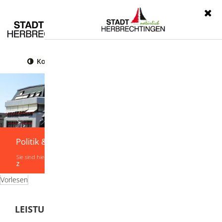
Menü
Kontrast
Leichte Sprache
Gebärdensprache
Politik & Verwaltung
Sie sind hier:
Startseite
|
Politik & Verwaltung
|
Verwaltung
|
Leistungen von A-
Z
Vorlesen
LEISTUNGEN VON A-Z