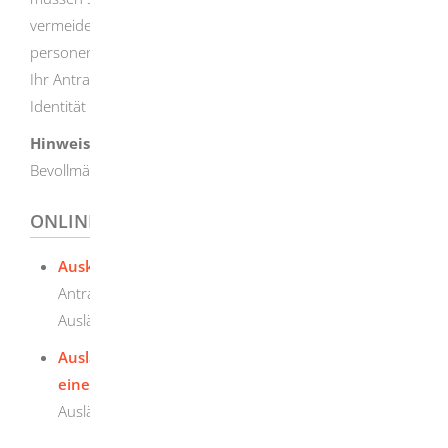
vermeiden, dass eine Auskunft über Ihre
personenbezogenen Daten an Unbefugte erfolgt, kann
Ihr Antrag erst dann beantwortet werden, wenn Ihre
Identität zweifelsfrei überprüft wurde.
Hinweis:
Sie können die Auskunft auch durch einen
Bevollmächtigten beantragen.
ONLINEANTRAG UND FORMULARE
Auskunft aus dem Ausländerzentralregister
Antrag auf Erteilung einer Auskunft aus dem
Ausländerzentralregister gemäß AZR-Gesetz
Ausländerzentralregister - Antrag auf Erteilung
einer Auskunft
Antragsformular
Ausländerzentralregister