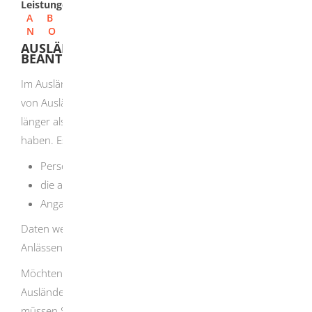
Leistungen
A
B
C
D
E
F
G
H
I
J
K
L
M
N
O
P
Q
R
S
T
U
V
W
X
Y
Z
AUSLÄNDERZENTRALREGISTER - AUSKUNFT
BEANTRAGEN
Im Ausländerzentralregister werden persönliche Daten
von Ausländerinnen und Ausländern gespeichert, die
länger als 90 Tage in Deutschland leben oder gelebt
haben.
Es enthält Daten wie:
Personalien,
die aktenführende Ausländerbehörde und
Angaben zum Aufenthaltstitel.
Daten werden auch bei aufenthaltsrechtlich relevanten
Anlässen erfasst
, zum Beispiel bei der Asylantragstellung
.
Möchten Sie eine Auskunft Ihrer im
Ausländerzentralregister gespeicherten Daten erhalten,
müssen Sie beim BVA einen Antrag stellen. Um zu