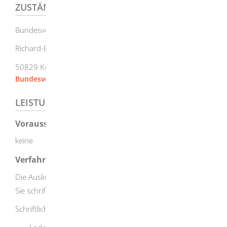
ZUSTÄNDIGE STELLE
Bundesverwaltungsamt (BVA)
Richard-Byrd-Straße 6
50829 Köln
Bundesverwaltungsamt
LEISTUNGSDETAILS
Voraussetzungen
keine
Verfahrensablauf
Die Auskunft aus dem Ausländerzentralregister können
Sie schriftlich oder persönlich beantragen.
Schriftliche Beantragung: