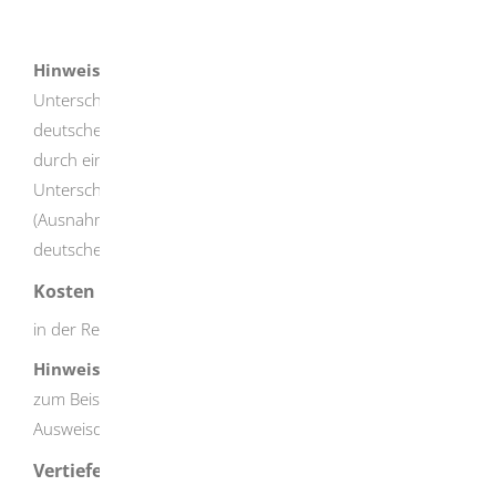
Übersetzung eines vereidigten Dolmetschers
Hinweis:
Bitte fügen Sie eine Übersetzung der
Unterschriftsbeglaubigung bei, wenn diese nicht in
deutscher Sprache erfolgt ist. Möchten Sie die Auskunft
durch einen Bevollmächtigten beantragten, muss die
Unterschrift auf der Vollmacht beglaubigt sein
(Ausnahme: der Bevollmächtigte ist ein bei einem
deutschen Gericht zugelassener Rechtsanwalt).
Kosten
in der Regel keine
Hinweis:
Es können Kosten an anderer Stelle anfallen,
zum Beispiel für die Beglaubigung von
Ausweisdokumenten.
Vertiefende Informationen