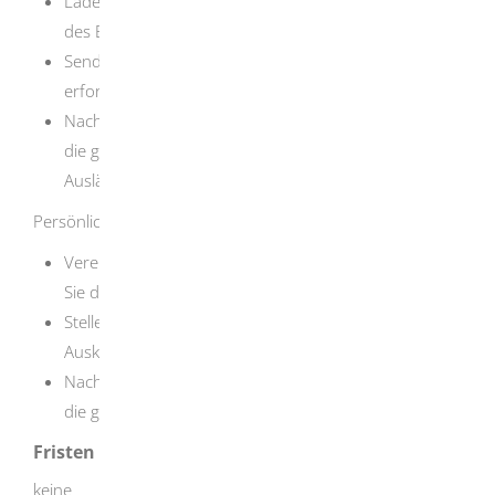
Laden Sie das Antragsformular auf der Internetseite
des BVA herunter. Füllen Sie dieses vollständig aus.
Senden Sie das Antragsformular zusammen mit den
erforderlichen Unterlagen an das BVA.
Nach Prüfung Ihrer Unterlagen erhalten Sie per Post
die gewünschte Auskunft aus dem
Ausländerzentralregister.
Persönliche Beantragung:
Vereinbaren Sie einen Termin mit dem BVA. Bringen
Sie die erforderlichen Unterlagen mit.
Stellen Sie persönlich beim BVA Ihren Antrag auf
Auskunft aus dem Ausländerzentralregister.
Nach Prüfung Ihrer Unterlagen erhalten Sie per Post
die gewünschte Auskunft.
Fristen
keine