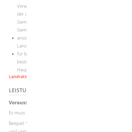
Verwaltungsgemeinschaft angehört, die die Aufgaben
der unteren Verwaltungsbehörde wahrnimmt: die
Gemeinde-/Stadtverwaltung einer der beteiligten
Gemeinden
ansonsten: das für das Gebiet zuständige
Landratsamt
für bestimmte Tanzveranstaltungen und für
bestimmte Veranstaltungen während des
Hauptgottesdienstes: die Gemeinde
Landratsamt Heidenheim
LEISTUNGSDETAILS
Voraussetzungen
Es muss ein besonderer Ausnahmefall vorliegen.
Beispiel: Verkaufsveranstaltungen zur ausschließlichen
und unmittelbaren Förderung gemeinnütziger, mildtätiger