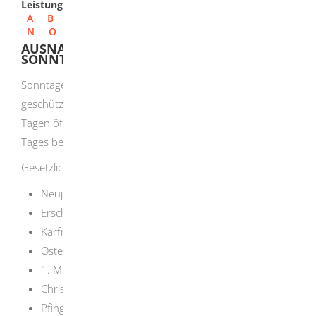
Leistungen
A
B
C
D
E
F
G
H
I
J
K
L
M
N
O
P
Q
R
S
T
U
V
W
X
Y
Z
AUSNAHME VOM GESETZ ÜBER DIE
SONNTAGE UND FEIERTAGE BEANTRAGEN
Sonntage und gesetzliche Feiertage sind besonders
geschützt. Das Feiertagsgesetz (FTG) verbietet an diesen
Tagen öffentlich bemerkbare Arbeiten, die die Ruhe des
Tages beeinträchtigen können.
Gesetzliche Feiertage sind:
Neujahr
Erscheinungsfest (6. Januar)
Karfreitag
Ostermontag
1. Mai
Christi Himmelfahrt
Pfingstmontag