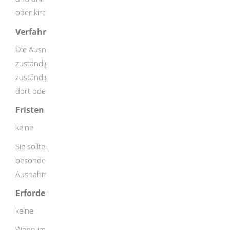
oder kirchlicher Zwecke.
Verfahrensablauf
Die Ausnahmegenehmigung müssen Sie bei der
zuständigen Behörde beantragen. Je nach Angebot der
zuständigen Behörde erhalten Sie die Antragsformulare
dort oder können sie im Internet herunterladen.
Fristen
keine
Sie sollten Ihren Antrag möglichst früh stellen. Dies gilt
besonders, wenn Sie zum ersten Mal eine
Ausnahmegenehmigung beantragen.
Erforderliche Unterlagen
keine
Wenn im Einzelfall Unterlagen erforderlich sind, können