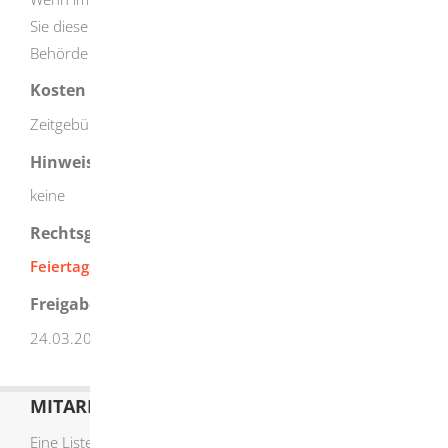
Sie diese nach Anforderung durch die zuständige
Behörde nachreichen.
Kosten
Zeitgebühr: 12 Euro je Viertelstunde
Hinweise
keine
Rechtsgrundlage
Feiertagsgesetz (FTG)
Freigabevermerk
24.03.2025 Innenministerium Baden-Württemberg
MITARBEITERLISTE
Eine Liste der Mitarbeiter von A-Z finden Sie
hier
.