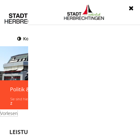
Menü
Kontrast
Leichte Sprache
Gebärdensprache
Politik & Verwaltung
Sie sind hier:
Startseite
|
Politik & Verwaltung
|
Verwaltung
|
Leistungen von A-
Z
Vorlesen
LEISTUNGEN VON A-Z