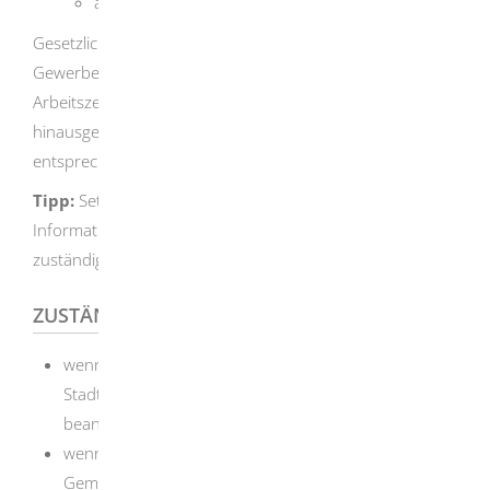
am Totengedenktag (von 5 Uhr bis 24 Uhr)
Gesetzliche Ausnahmen finden Sie in der
Gewerbeordnung und in sonstigen
Arbeitszeitschutzvorschriften. Für darüber
hinausgehende Ausnahmen benötigen Sie eine
entsprechende Genehmigung.
Tipp:
Setzen Sie sich zur Klärung von Fragen und zur
Information über die geltenden Vorschriften mit der
zuständigen Behörde in Verbindung.
ZUSTÄNDIGE STELLE
wenn Sie die Ausnahme für das Gebiet eines
Stadtkreises oder einer Großen Kreisstadt
beantragen wollen: die Stadtverwaltung
wenn Sie die Ausnahme für das Gebiet einer
Gemeinde beantragen wollen, die einer