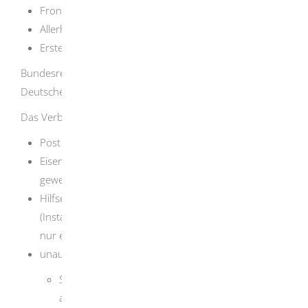
Fronleichnam
Allerheiligen (1. November)
Erster und Zweiter Weihnachtstag
Bundesrechtlich kommt als weiterer Feiertag der Tag der
Deutschen Einheit am 3. Oktober hinzu.
Das Verbot gilt nicht für:
Post
Eisenbahnen und sonstige Unternehmen der
gewerbsmäßigen Personenbeförderung
Hilfseinrichtungen des Verkehrs
(Instandsetzungsarbeiten an Kraftfahrzeugen sind
nur erlaubt, soweit sie für die Weiterfahrt nötig sind)
unaufschiebbare Arbeiten, die nötig sind, um
Schaden an Gesundheit oder Eigentum
abzuwenden oder