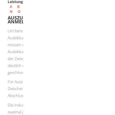
Leistungen
A
B
C
D
E
F
G
H
I
J
K
L
M
N
O
P
Q
R
S
T
U
V
W
X
Y
Z
AUSZUBILDENDE ZUR ZWISCHENPRÜFUNG
ANMELDEN
Um bereits im Laufe der Ausbildung den
Ausbildungsstand der Auszubildenden zu ermitteln,
müssen diese in den meisten anerkannten
Ausbildungsberufen eine Zwischenprüfung ablegen.
Mit
der Zwischenprüfung sollen eventuelle Wissenslücken
deutlich werden, die in der verbleibenden Ausbildungszeit
geschlossen werden können.
Für Auszubildende ist die Teilnahme an der
Zwischenprüfung Zulassungsvoraussetzung für die
Abschlussprüfung.
Die Industrie- und Handelskammern bieten in der Regel
zweimal jährlich Zwischenprüfungen für die