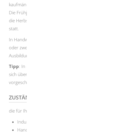
kaufmännischen und technischen Ausbildungsberufe an.
Die Frühjahrsprüfung findet zwischen Februar und April,
die Herbstprüfung zwischen September und Oktober
statt.
In Handwerksberufen müssen die Auszubildenden eine
oder zwei Zwischenprüfungen ablegen - je nach
Ausbildungsberuf.
Tipp
: In der jeweiligen Ausbildungsordnung können Sie
sich über die Anzahl und den Zeitpunkt der
vorgeschriebenen Zwischenprüfungen informieren
.
ZUSTÄNDIGE STELLE
die für Ihr Unternehmen zuständige Kammer
Industrie- und Handelskammer
Handwerkskammer