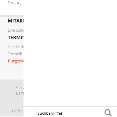
Fassung am 26.03.2018 freigegeben.
MITARBEITERLISTE
Eine Liste der Mitarbeiter von A-Z finden Sie
hier
.
TERMIN ONLINE BUCHEN
Hier finden Sie die verfügbaren Sachgebiete zur Online-
Terminbuchung:
Bürgerbüro Termine online buchen
Kontakt
Bankverbindung
Impressum
Datenschutz
Barrierefreiheit
Leichte Sprache
Gebärdensprache
Sitemap
Intranet
2016 - 2026 © Herbrechtingen |
p
owered by
Komm.ONE