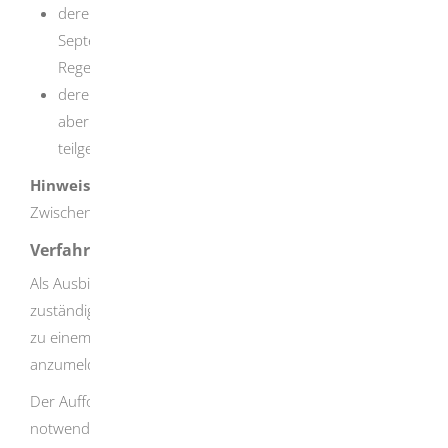
deren Ausbildung zwischen dem 1. Mai und dem 30.
September begonnen hat (mit einer zweijährigen
Regelausbildungszeit) oder
deren Ausbildung vor dem 1. Mai begonnen hat, die
aber bisher noch nicht an der Zwischenprüfung
teilgenommen haben.
Hinweis:
In den Druck- und Medienberufen findet die
Zwischenprüfung nur im Frühjahr statt.
Verfahrensablauf
Als Ausbildungsbetrieb werden Sie in der Regel durch die
zuständige Kammer aufgefordert, die Auszubildenden bis
zu einem bestimmten Tag zur Zwischenprüfung
anzumelden.
Der Aufforderung beigefügt sind die für die Anmeldung
notwendigen Formulare.