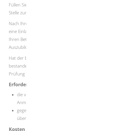
Füllen Sie sie aus und schicken Sie sie an die zuständige
Stelle zurück.
Nach Ihrer Anmeldung schickt die zuständige Kammer
eine Einladung zur Teilnahme an der Zwischenprüfung an
Ihren Betrieb. Sie müssen die Einladung an die
Auszubildenden weitergeben.
Hat der bzw. die Auszubildende die Zwischenprüfung
bestanden, bekommt er bzw. sie das Ergebnis der
Prüfung in einer Teilnahmebescheinigung mitgeteilt.
Erforderliche Unterlagen
die von der zuständigen Kammer zugesandten
Anmeldevordrucke
gegebenenfalls Kopie der ärztlichen Bescheinigung
über die erste Nachuntersuchung
Kosten