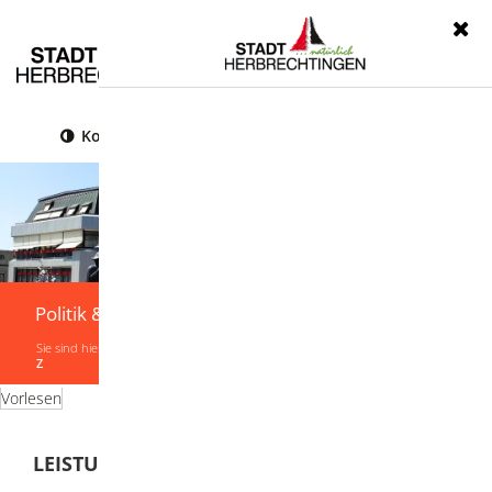
Menü
Kontrast
Leichte Sprache
Gebärdensprache
Politik & Verwaltung
Sie sind hier:
Startseite
|
Politik & Verwaltung
|
Verwaltung
|
Leistungen von A-
Z
Vorlesen
LEISTUNGEN VON A-Z