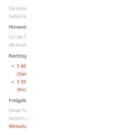
Die Kosten entnehmen Sie bitte dem aktuellen
Gebührenverzeichnis auf unserer Homepage.
Hinweise
Für die Teilnahme an der Zwischenprüfung müssen Sie
die Auszubildenden freistellen.
Rechtsgrundlage
§ 48 Berufsbildungsgesetz (BBiG)
(Zwischenprüfungen)
§ 39 Gesetz zur Ordnung des Handwerks (HwO)
(Prüfungswesen)
Freigabevermerk
Dieser Text entstand in enger Zusammenarbeit mit den
fachlich zuständigen Stellen. Das
Wirtschaftsministerium
hat dessen ausführliche