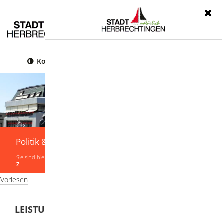
Menü
Kontrast
Leichte Sprache
Gebärdensprache
Politik & Verwaltung
Sie sind hier:
Startseite
|
Politik & Verwaltung
|
Verwaltung
|
Leistungen von A-
Z
Vorlesen
LEISTUNGEN VON A-Z