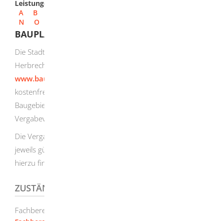
Leistungen
A
B
C
D
E
F
G
H
I
J
K
L
M
N
O
P
Q
R
S
T
U
V
W
X
Y
Z
BAUPLATZBEWERBUNG
Die Stadt Herbrechtingen vermarktet ihre Bauplätze in
Herbrechtingen und den Teilorten über die Plattform
www.baupilot.com
. Sie können sich auf dieser Plattform
kostenfrei registrieren, sich Informationen zu
Baugebieten einholen oder sich im Rahmen eines
Vergabeverfahrens konkret auf ein Baugebiet bewerben.
Die Vergabe der Bauplätze erfolgt auf der Grundlage der
jeweils gültigen Vergaberichtlinie. Weitere Informationen
hierzu finden Sie
hier
.
ZUSTÄNDIGE STELLE
Fachbereich Finanzen und Grundstücke