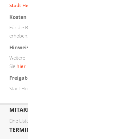
Stadt Herbrechtingen
.
Kosten
Für die Bauplatzbewerbung werden keine Gebühren
erhoben.
Hinweise
Weitere Informationen zu aktuellen Baugebieten finden
Sie
hier
.
Freigabevermerk
Stadt Herbrechtingen, 21.08.23
MITARBEITERLISTE
Eine Liste der Mitarbeiter von A-Z finden Sie
hier
.
TERMIN ONLINE BUCHEN