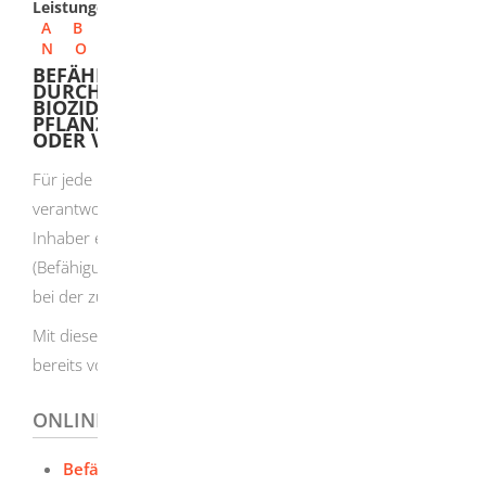
Leistungen
A
B
C
D
E
F
G
H
I
J
K
L
M
N
O
P
Q
R
S
T
U
V
W
X
Y
Z
BEFÄHIGUNGSSCHEIN FÜR DIE
DURCHFÜHRUNG VON BEGASUNGEN MIT
BIOZID-PRODUKTEN ODER
PFLANZENSCHUTZMITTELN BEANTRAGEN
ODER VERLÄNGERN
Für jede Begasung hat der Arbeitgeber eine
verantwortliche Person zu bestellen. Diese Person muss
Inhaber eines Befähigungsscheins sein
(Befähigungsscheininhaber). Der Befähigungsschein kann
bei der zuständigen Behörde beantragt werden.
Mit diesem Antrag ist außerdem die Verlängerung eines
bereits vorhandenen Befähigungsscheins möglich.
ONLINEANTRAG UND FORMULARE
Befähigungsschein für die Durchführung von