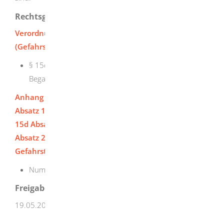
Rechtsgrundlage
Verordnung zum Schutz vor Gefahrstoffen
(Gefahrstoffverordnung – GefStoffV)
:
§ 15d Absatz 4 Besondere Anforderungen bei
Begasungen
Anhang I (zu § 8 Absatz 8, § 11a Absatz 1 bis 6, § 12
Absatz 1 und 4, § 15 Absatz 3, § 15c Absatz 2 und 3, §
15d Absatz 1, 3, 4, 6 und 7, § 15f Absatz 2, § 15g
Absatz 2) Besondere Vorschriften für bestimmte
Gefahrstoffe und Tätigkeiten:
Nummer 4.5 Befähigungsschein
Freigabevermerk
19.05.2026 Umweltministerium Baden-Württemberg