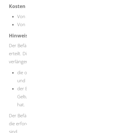
Kosten
Von 350,00 EUR
bis 1.500 EUR für die Erteilung
Von 100,00 EUR bis 1000 EUR für die Verlängerung
Hinweise
Der Befähigungsschein wird für höchstens sechs Jahre
erteilt. Die Geltungsdauer kann um jeweils sechs Jahre
verlängert werden, wenn nachgewiesen wird, dass
die oben genannten Voraussetzungen erfüllt sind
und
der Befähigungsscheininhaber vor Ablauf der
Geltungsdauer einen Fortbildungslehrgang absolviert
hat.
Der Befähigungsschein kann widerrufen werden, wenn
die erforderlichen Voraussetzungen nicht mehr erfüllt
sind.