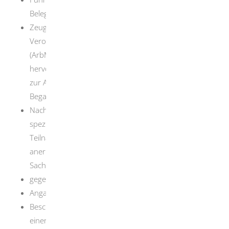
Belegart OB
Zeugnis eines Arztes nach § 7 Absatz 1 der
Verordnung zur arbeitsmedizinischen Vorsorge
(ArbMedVV) (nicht älter als ein Jahr) aus dem
hervorgeht, dass keine gesundheitlichen Bedenken
zur Ausübung der entsprechenden
Begasungstätigkeit vorliegen,
Nachweis über eine mit der Tätigkeit verbundene
spezifische Sachkunde (durch die erfolgreiche
Teilnahme an einem von der zuständigen Behörde
anerkannten Sachkundelehrgang;
Sachkundenachweis für die Begasung),
gegebenenfalls Nachweis der Sprachkenntnisse,
Angaben zu den Begasungsverfahren und -mitteln.
Bescheinigung über die erfolgreiche Teilnahme an
einer betrieblichen Erste-Hilfe-Ausbildung