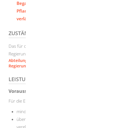
Begasungen mit Biozid-Produkten oder
Pflanzenschutzmitteln beantragen oder
verlängern
ZUSTÄNDIGE STELLE
Das für den Sitz des Unternehmens örtlich zuständige
Regierungspräsidium.
Abteilung 5, Umwelt [Regierungspräsidium Freiburg]
Regierungspräsidium Stuttgart
LEISTUNGSDETAILS
Voraussetzungen
Für die Erteilung eines Befähigungsscheines müssen sie:
mindestens 18 Jahre alt sein
über eine geeignete Berufsausbildung oder
vergleichbare berufliche Qualifikation verfügen