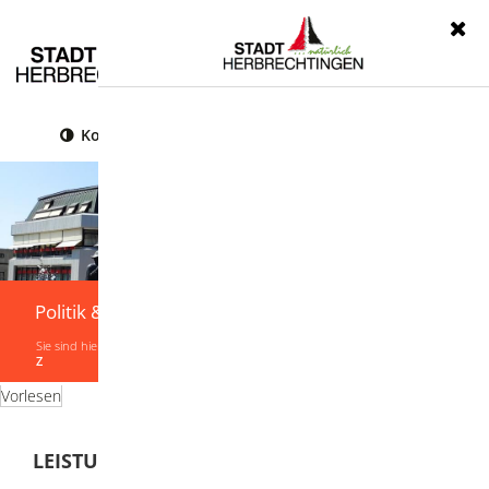
Menü
Kontrast
Leichte Sprache
Gebärdensprache
Politik & Verwaltung
Sie sind hier:
Startseite
|
Politik & Verwaltung
|
Verwaltung
|
Leistungen von A-
Z
Vorlesen
LEISTUNGEN VON A-Z