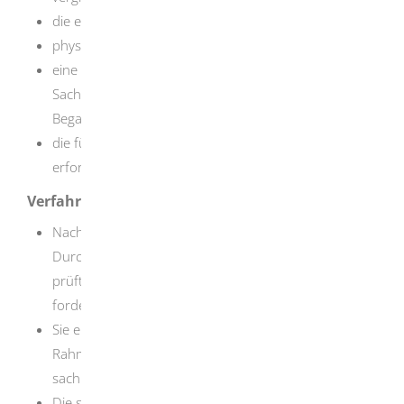
die erforderliche Zuverlässigkeit besitzen
physisch und psychisch geeignet sein
eine mit der Tätigkeit verbundene spezifische
Sachkunde und ausreichende Erfahrung für
Begasungen nachweisen
die für die sichere Ausübung der Tätigkeit
erforderlichen Sprachkenntnisse besitzen
Verfahrensablauf
Nachdem Sie den Befähigungsschein für die
Durchführung von Begasungen beantragt haben,
prüft die zuständige Behörde Ihren Antrag und
fordert gegebenenfalls Unterlagen nach.
Sie erhalten einen Anerkennungsbescheid.
Im
Rahmen des Antrags wird das Geburtsdatum der
sachkundigen Person abgefragt.
Die sachkundige Person muss mindestens 18 Jahre