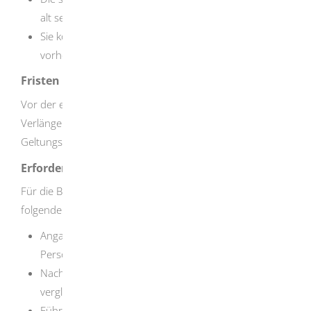
alt sein.
Sie können den Antrag frühestens einen Monat
vorher einreichen.
Fristen
Vor der erstmaligen Durchführung von Begasungen. Eine
Verlängerung ist rechtzeitig vor dem Ablauf der
Geltungsdauer zu beantragen.
Erforderliche Unterlagen
Für die Beantragung des Befähigungsscheins werden die
folgenden Unterlagen benötigt:
Angaben zur antragstellenden und sachkundigen
Person (falls abweichend),
Nachweis über eine geeignete Berufsausbildung oder
vergleichbare berufliche Qualifikation,
Führungszeugnis zur Vorlage bei einer Behörde nach