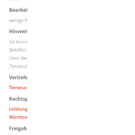
Bearbeitungsdauer
wenige Wochen
Hinweise
Sie können beim Veterinäramt auch außerordentliche
Beihilfen beantragen.
Über diese Anträge entscheidet der Beihilfeausschuss der
Tierseuchenkasse.
Vertiefende Informationen
Tierseuchenkasse Baden-Württemberg
Rechtsgrundlage
Leistungssatzung der Tierseuchenkasse Baden-
Württemberg
Freigabevermerk