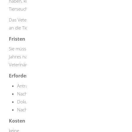
haben, können Sie das ausgefüllte Antragsformular der
Tierseuchenkasse beim Veterinäramt einreichen.
Das Veterinäramt bearbeitet Ihren Antrag und leitet ihn
an die Tierseuchenkasse weiter.
Fristen
Sie müssen den vollständigen Antrag innerhalb eines
Jahres nach Eintritt des Schadens beim zuständigen
Veterinäramt einreichen.
Erforderliche Unterlagen
Antrag auf Beihilfe
Nachweis des Krankheitsgeschehens
Dokumentation des Tierverlustes
Nachweis der Schadensminimierung
Kosten
keine