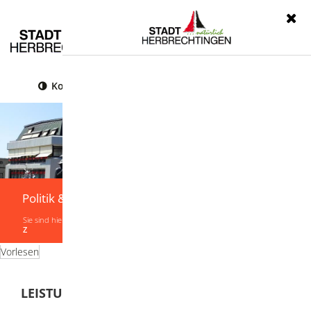
Menü
Kontrast
Leichte Sprache
Gebärdensprache
Politik & Verwaltung
Sie sind hier:
Startseite
|
Politik & Verwaltung
|
Verwaltung
|
Leistungen von A-
Z
Vorlesen
LEISTUNGEN VON A-Z