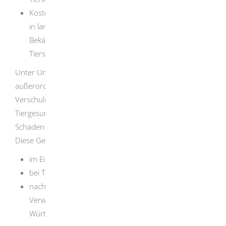
Kosten von Desinfektionsmitteln bei Desinfektionen
in landwirtschaftlichen Betrieben im Rahmen der
Bekämpfungsmaßnahmen bei anzeigepflichtigen
Tierseuchen
Unter Umständen können Sie auch eine
außerordentliche Beihilfe erhalten, wenn Sie ohne Ihr
Verschulden durch Tierkrankheiten oder
Tiergesundheitsmaßnahmen erheblichen wirtschaftlichen
Schaden erlitten haben.
Diese Geldleistung kann gewährt werden:
im Einzelfall
bei Tierverlusten der beitragspflichtigen Tierarten
nach Beschluss des Beihilfeausschusses des
Verwaltungsrates der Tierseuchenkasse Baden-
Württemberg