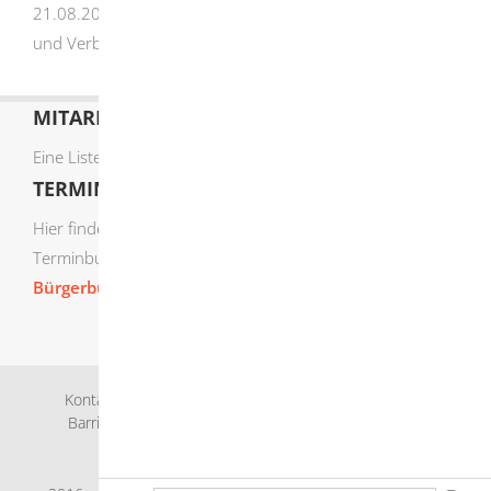
21.08.2023 Ministerium für Ernährung, Ländlichen Raum
und Verbraucherschutz Baden-Württemberg
MITARBEITERLISTE
Eine Liste der Mitarbeiter von A-Z finden Sie
hier
.
TERMIN ONLINE BUCHEN
Hier finden Sie die verfügbaren Sachgebiete zur Online-
Terminbuchung:
Bürgerbüro Termine online buchen
Kontakt
Bankverbindung
Impressum
Datenschutz
Barrierefreiheit
Leichte Sprache
Gebärdensprache
Sitemap
Intranet