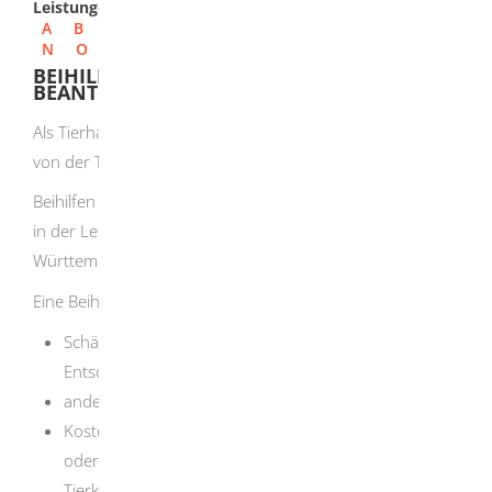
Leistungen
A
B
C
D
E
F
G
H
I
J
K
L
M
N
O
P
Q
R
S
T
U
V
W
X
Y
Z
BEIHILFE BEI DER TIERSEUCHENKASSE
BEANTRAGEN
Als Tierhalter oder Tierhalterin können Sie eine Beihilfe
von der Tierseuchenkasse Baden-Württemberg erhalten.
Beihilfen sind Leistungen für Tierverluste infolge von den
in der Leistungssatzung der Tierseuchenkasse Baden-
Württemberg genannten Krankheitsgeschehen.
Eine Beihilfe können Sie vor allem erhalten für:
Schäden durch Tierverluste, bei denen Sie keine
Entschädigung erhalten,
andere Schäden nach amtlichen Maßnahmen,
Kosten von Maßnahmen zur Verhütung, Erkennung
oder Bekämpfung von Tierseuchen und anderen
Tierkrankheiten,