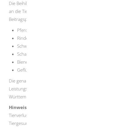
Die Beihilfe erhalten Sie nur für Tiere, für die Sie Beiträge
an die Tierseuchenkasse entrichten müssen.
Beitragspflichtig sind:
Pferde
Rinder
Schweine
Schafe
Bienenvölker
Geflügel
Die genauen Leistungen können Sie in der der
Leistungssatzung der Tierseuchenkasse Baden-
Württemberg nachlesen.
Hinweis:
Sie bekommen keine Beihilfe, wenn Sie für
Tierverluste bereits eine Entschädigung nach dem
Tiergesundheitsgesetz erhalten.