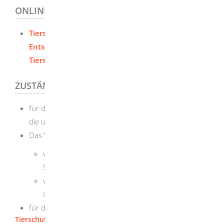
ONLINEANTRAG UND FORMULARE
Tierseuchenkasse Baden-Württemberg -
Entschädigung / Beihilfe von der
Tierseuchenkasse
ZUSTÄNDIGE STELLE
für die Antragstellung:
die untere Tiergesundheitsbehörde (Veterinäramt)
Das Veterinäramt finden Sie,
wenn Sie in einem Stadtkreis wohnen: bei der
Stadtverwaltung
wenn Sie in einem Landkreis wohnen: beim
Landratsamt
für die Entscheidung: die Tierseuchenkasse
Tierschutz / Tiergesundheit / Tierarzneimittelrecht