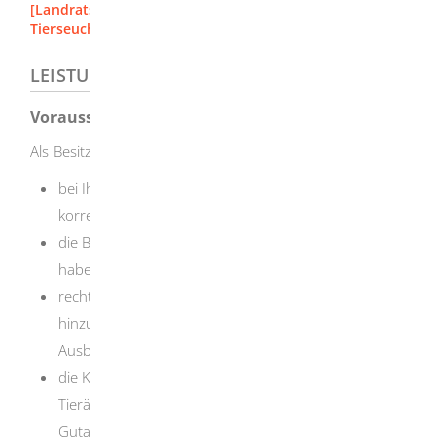
[Landratsamt Heidenheim]
Tierseuchenkasse Baden-Württemberg
LEISTUNGSDETAILS
Voraussetzungen
Als Besitzer oder Besitzerin der Tiere müssen Sie
bei Ihrer Meldung an die Tierseuchenkasse die
korrekte Anzahl der Tiere angegeben haben,
die Beiträge zur Tierseuchenkasse pünktlich bezahlt
haben,
rechtzeitig einen Tierarzt oder einen Tierärztin
hinzugezogen und das Veterinäramt über den
Ausbruch einer Krankheit/Seuche verständigt haben,
die Krankheit durch einen Tierarzt oder eine
Tierärztin bestätigen lassen
(zum Beispiel durch ein
Gutachten oder einen Untersuchungsbefund)
,