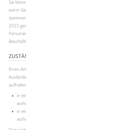
Sie keine Beschäftigungserlaubnis erhalten. Dies gilt auch,
wenn Sie aus Georgien oder der Republik Moldau
stammen und ihren Asylantrag nach dem 30. August
2023 gestellt haben. Auch ohne einen Asylantrag können
Personen aus sicheren Herkunftsstaaten keine
Beschäftigungserlaubnis erhalten.
ZUSTÄNDIGE STELLE
Ihren Antrag auf Beschäftigungserlaubnis richten an die
Ausländerbehörde, in deren Bezirk Sie sich gewöhnlich
aufhalten. Ausländerbehörde ist, wenn Sie
in einem Stadtkreis oder in einer Großen Kreisstadt
wohnen: die Stadtverwaltung
in einer kreisangehörigen Stadt oder Gemeinde
wohnen: das Landratsamt
Diese leitet Ihren Antrag an das für die Entscheidung