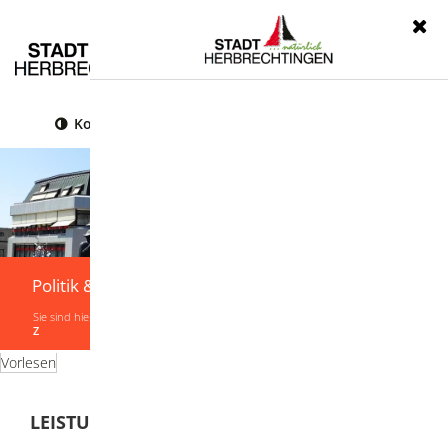
Menü
Kontrast
Leichte Sprache
Gebärdensprache
Politik & Verwaltung
Sie sind hier:
Startseite
|
Politik & Verwaltung
|
Verwaltung
|
Leistungen von A-
Z
Vorlesen
LEISTUNGEN VON A-Z