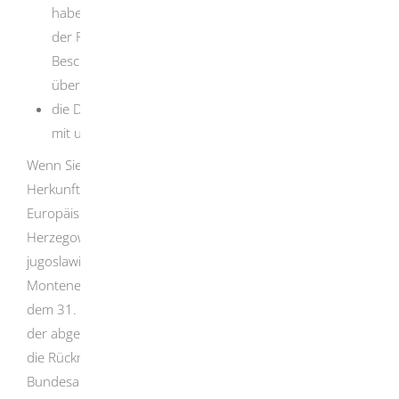
haben (zum Beispiel unzureichende Mitwirkung bei
der Passbeschaffung beziehungsweise der
Beschaffung von Identitätsnachweisen, Täuschung
über die Identität oder Staatsangehörigkeit),
die Duldung mit dem Zusatz „Duldung für Personen
mit ungeklärter Identität“ erteilt wurde.
Wenn Sie aus einem sogenannten „sicheren
Herkunftsstaat“ sind, also aus einem Mitgliedstaat der
Europäischen Union, Albanien, Bosnien und
Herzegowina, Ghana, Kosovo, der ehemaligen
jugoslawischen Republik Mazedonien (Nordmazedonien),
Montenegro, Senegal oder Serbien stammen und nach
dem 31. August 2015 einen Asylantrag gestellt haben,
der abgelehnt oder zurückgenommen wurde, es sei denn
die Rücknahme ist aufgrund einer Beratung beim
Bundesamt für Migration und Flüchtlinge erfolgt, können