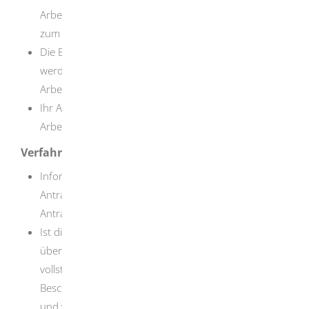
Arbeitsplatz angeboten und das Formular „Erklärung
zum Beschäftigungsverhältnis“ ausgefüllt.
Die Bedingungen, unter denen Sie künftig arbeiten
werden, sind mit denen deutscher
Arbeitnehmerinnen und Arbeitnehmer vergleichbar.
Ihr Arbeitslohn entspricht dem Lohn deutscher
Arbeitnehmerinnen und Arbeitnehmer.
Verfahrensablauf
Informieren Sie sich, ob Ihre Ausländerbehörde die
Antragsstellung online ermöglicht oder ein spezielles
Antragsformular vorhält.
Ist die Antragsstellung nur persönlich möglich,
übermitteln Sie vorab das von Ihrem Arbeitgeber
vollständig ausgefüllte Formular „Erklärung über das
Beschäftigungsverhältnis“ an die Ausländerbehörde
und vereinbaren einen Termin in der