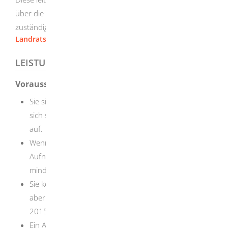
über die Erteilung einer Beschäftigungserlaubnis
zuständige Regierungspräsidium Karlsruhe weiter.
Landratsamt Heidenheim
LEISTUNGSDETAILS
Voraussetzungen
Sie sind im Besitz einer gültigen Duldung und halten
sich seit mindestens drei Monaten im Bundesgebiet
auf.
Wenn Sie verpflichtet sind, in einer
Aufnahmeeinrichtung zu wohnen, halten Sie sich seit
mindestens sechs Monaten im Bundesgebiet auf.
Sie kommen zwar aus einem sicheren Herkunftstaat,
aber haben ihren Asylantrag vor dem 31. August
2015 beziehungsweise. 30. August 2023 gestellt.
Ein Arbeitgeber hat Ihnen einen konkreten