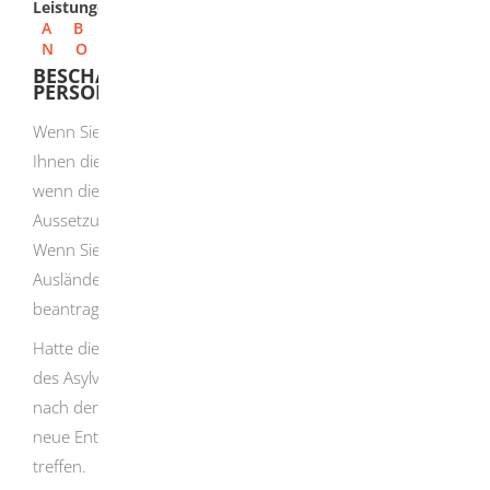
Leistungen
A
B
C
D
E
F
G
H
I
J
K
L
M
N
O
P
Q
R
S
T
U
V
W
X
Y
Z
BESCHÄFTIGUNGSERLAUBNIS FÜR
PERSONEN MIT DULDUNG BEANTRAGEN
Wenn Sie sich geduldet in Deutschland aufhalten, ist
Ihnen die Ausübung einer Beschäftigung nur erlaubt,
wenn dies in Ihrer Duldung (Bescheinigung über die
Aussetzung der Abschiebung) ausdrücklich vermerkt ist.
Wenn Sie arbeiten möchten, müssen Sie deshalb bei der
Ausländerbehörde eine Beschäftigungserlaubnis
beantragen.
Hatte die Ausländerbehörde die Beschäftigung während
des Asylverfahrens erlaubt, muss die Ausländerbehörde
nach der vollziehbaren Ablehnung des Asylantrages eine
neue Entscheidung über die Erlaubnis der Beschäftigung
treffen.