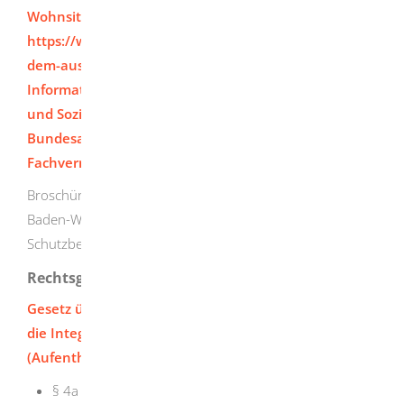
Wohnsitz im Ausland)
https://www.arbeitsagentur.de/fuer-menschen-aus-
dem-ausland
Informationen des Bundesministeriums für Arbeit
und Soziales zur Arbeitsförderung
Bundesagentur für Arbeit: Zentrale Auslands- und
Fachvermittlung (ZAV)
Broschüre des Ministeriums der Justiz und für Migration
Baden-Württemberg: Beschäftigung von Asylbewerbern,
Schutzberechtigten und ausreisepflichtigen Ausländern
Rechtsgrundlage
Gesetz über den Aufenthalt, die Erwerbstätigkeit und
die Integration von Ausländern im Bundesgebiet
(Aufenthaltsgesetz - AufenthG):
§ 4a Zugang zur Erwerbstätigkeit