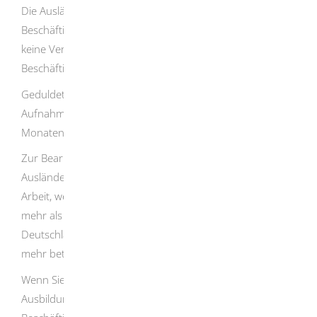
Die Ausländerbehörde soll Geduldeten in diesem Fall eine
Beschäftigung (inklusive Ausbildung) erlauben, wenn
keine Versagungsgründe bestehen. Die Zulassung der
Beschäftigung wird in der Duldung vermerkt.
Geduldete, die verpflichtet sind, in einer
Aufnahmeeinrichtung zu wohnen, haben erst nach sechs
Monaten einen Arbeitsmarktzugang.
Zur Bearbeitung Ihres Antrags beteiligt die
Ausländerbehörde in der Regel die Bundesagentur für
Arbeit, welche die Arbeitsbedingungen prüft. Nach einem
mehr als vierjährigen, ununterbrochenen Aufenthalt in
Deutschland muss die Bundesagentur für Arbeit nicht
mehr beteiligt werden.
Wenn Sie eine betriebliche Berufsausbildung (duale
Ausbildung) absolvieren möchten, muss die