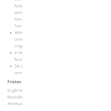
Ausländerbehörde. Im Fall der Online-Antragsstellung
wird sich die Ausländerbehörde nach Eingang Ihres
Antrags mit Ihnen in Verbindung setzen, um einen
Termin zu vereinbaren.
Während des Termins werden Ihre Identität und Ihre
Unterlagen geprüft (bringen Sie bitte Ihre Unterlagen,
möglichst im Original, mit zum Termin).
In der Regel wird die Ausländerbehörde die
Bundesagentur für Arbeit um Zustimmung bitten.
Die Zulassung der Beschäftigung wird in der Duldung
vermerkt.
Fristen
Es gibt keine Antragsfrist. Es wird jedoch empfohlen, die
Beschäftigungserlaubnis vor Abschluss eines
Arbeitsvertrags zu beantragen.