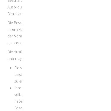
Beschäftigungserlaubnis für den konkreten
Ausbildungsplatz individuell beantragt werden. Schulische
Berufsausbildungen sind genehmigungsfrei.
Die Beschäftigungserlaubnis wird längstens für Dauer
Ihrer aktuellen Duldung erteilt. Diese kann bei Vorliegen
der Voraussetzungen bei der Verlängerung der Duldung
entsprechend verlängert werden.
Die Ausübung einer Erwerbstätigkeit ist grundsätzlich
untersagt, wenn
Sie sich nach Deutschland begeben haben, um
Leistungen nach dem Asylbewerberleistungsgesetz
zu erlangen,
Ihre Aufenthaltsbeendigung aus Gründen nicht
vollzogen werden kann, die Sie selbst zu vertreten
haben, oder Sie Ihre Mitwirkungspflichten bei der
Beseitigung des Abschiebungshindernisses verletzt