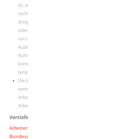
ist, seine Abschiebung aber aus tatsächlichen oder
rechtlichen Gründen unmöglich ist, oder wenn
dringende humanitäre oder persönliche Gründe
oder erhebliche öffentliche Interessen eine
vorübergehende weitere Anwesenheit des
Ausländers im Bundesgebiet erfordern. Der
Aufenthalt des Ausländers ist damit nicht legal, nur
kommt die Vollstreckung der Ausreisepflicht
temporär nicht in Betracht.
Die Beschäftigungserlaubnis kann entzogen werden,
wenn der Ausländer zu ungünstigeren
Arbeitsbedingungen als vergleichbare inländische
Arbeitnehmer beschäftigt wird.
Vertiefende Informationen
Arbeiten in Deutschland - Informationen der
Bundesagentur für Arbeit (für Menschen mit