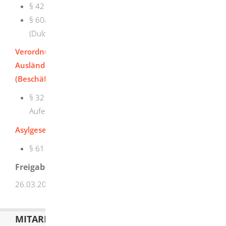
§ 42 Verordnungsermächtigung und Weisungsrecht
§ 60a Vorübergehende Ausstezung der Abschiebung
(Duldung)
Verordnung über die Beschäftigung von
Ausländerinnen und Ausländern
(Beschäftigungsverordnung - BeschV):
§ 32 Beschäftigung von Personen mit Duldung oder
Aufenthaltsgestattung
Asylgesetz (AsylG):
§ 61 Erwerbstätigkeit
Freigabevermerk
26.03.2026 Justizministerium Baden-Württemberg
MITARBEITERLISTE