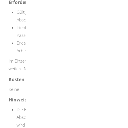
Erforderliche Unterlagen
Gültige Bescheinigung über die Aussetzung der
Abschiebung (Duldung)
Identitätsdokument (zum Beispiel Reisepass oder
Passersatz), sofern vorhanden
Erklärung über das Beschäftigungsverhältnis (vom
Arbeitgeber vollständig auszufüllen)
Im Einzelfall kann die Ausländerbehörde weniger oder
weitere Nachweise verlangen.
Kosten
Keine
Hinweise
Die Bescheinigung über die Aussetzung der
Abschiebung (Duldung) ist kein Aufenthaltstitel. Sie
wird ausgestellt, wenn ein Ausländer ausreisepflichtig