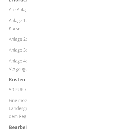
Alle Anlagen sind formlos einzureichen:
Anlage 1: Stoffverteilungsplan für alle zu bescheinigenden
Kurse
Anlage 2: Qualifikationsnachweise der Lehrkräfte
Anlage 3: Kündigungs- und Rücktrittsbedingungen
Anlage 4: Nachweise über stattgefundene Kurse in der
Vergangenheit (nur bei rückwirkender Beantragung)
Kosten
50 EUR bis 250 EUR pro ausgestellter Bescheinigung.
Eine mögliche Gebührenfreiheit richtet sich nach dem
Landesgebührengesetz. Nehmen Sie hierzu Kontakt mit
dem Regierunspräsidium Freiburg auf.
Bearbeitungsdauer