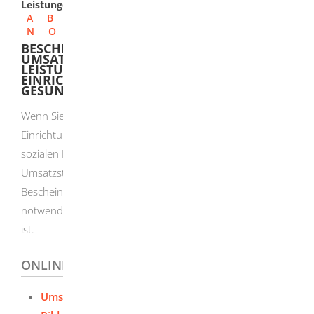
Leistungen
A
B
C
D
E
F
G
H
I
J
K
L
M
N
O
P
Q
R
S
T
U
V
W
X
Y
Z
BESCHEINIGUNG ZUR
UMSATZSTEUERBEFREIUNG FÜR
LEISTUNGEN BERUFSBILDENDER
EINRICHTUNGEN - GEWERBLICHE BERUFE,
GESUNDHEITS-, HEIL- UND SOZIALBERUFE
Wenn Sie Leistungen in allgemein- und berufsbildenden
Einrichtungen im Bereich der Gesundheits-, Heil und
sozialen Berufe erbringen, können Sie sich von der
Umsatzsteuer befreien lassen. Hierzu ist eine
Bescheinigung des Regierungspräsidiums Freiburg
notwendig, die dem zuständigen Finanzamt vorzulegen
ist.
ONLINEANTRAG UND FORMULARE
Umsatzsteuerbefreiung berufliche