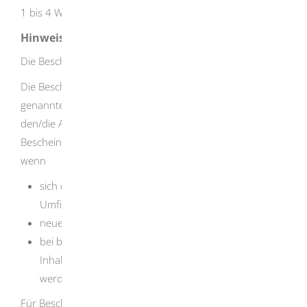
1 bis 4 Wochen
Hinweise
Die Bescheinigungen gelten grundsätzlich unbefristet.
Die Bescheinigungen gelten explizit für die darin
genannten Kurse/Lehrgänge, nicht aber allgemein für
den/die Antragsteller/in. Eine neue oder zusätzliche
Bescheinigung ist deshalb zu beantragen, insbesondere
wenn
sich die antragstellende Person ändert (zum Beispiel
Umfirmierung von einer GbR in eine GmbH),
neue Kurse/Lehrgänge hinzu kommen oder
bei bereits bescheinigten Kursen/Lehrgängen die
Inhalte oder die zeitlichen Abläufe stark verändert
werden.
Für Bescheinigungen, die unmittelbar dem Schul- und