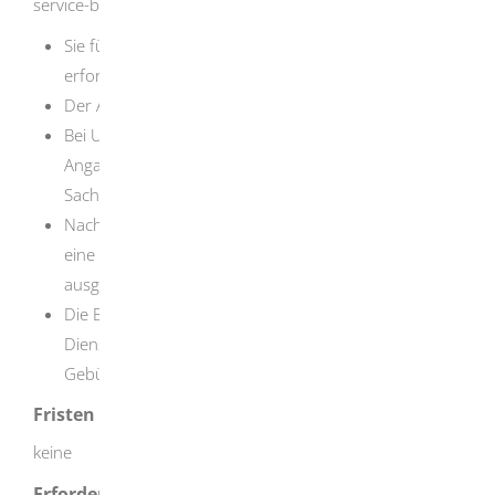
service-bw beantragen:
Sie füllen den Antrag online aus und laden alle
erforderlichen Unterlagen hoch.
Der Antrag wird geprüft.
Bei Unklarheiten, fehlenden Unterlagen oder
Angaben bzw. Rückfragen nimmt der/die zuständige
Sachbearbeiter/in mit Ihnen Kontakt auf.
Nach positiver Prüfung aller Unterlagen wird Ihnen
eine Bescheinigung zur Umsatzsteuerbefreiung
ausgestellt.
Die Bescheinigung wird in Papierform mit
Dienstsiegel ausgestellt und Ihnen zusammen mit der
Gebührenmitteilung zugeschickt.
Fristen
keine
Erforderliche Unterlagen