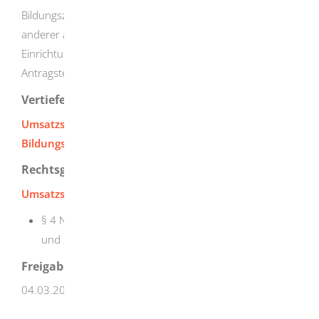
Bildungszweck dienende Leistungen privater Schulen und
anderer allgemeinbildender oder berufsbildender
Einrichtungen betreffen, informieren Sie sich bitte zur
Antragstellung
hier
.
Vertiefende Informationen
Umsatzsteuerbefreiung berufliche
Bildungsmaßnahmen
Rechtsgrundlage
Umsatzsteuergesetz (UStG):
§ 4 Nr. 21 a) bb) Steuerbefreiungen bei Lieferungen
und sonstigen Leistungen
Freigabevermerk
04.03.2025 Regierungspräsidium Freiburg