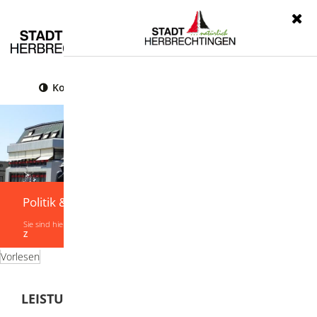
Menü
Kontrast
Leichte Sprache
Gebärdensprache
Politik & Verwaltung
Sie sind hier:
Startseite
|
Politik & Verwaltung
|
Verwaltung
|
Leistungen von A-
Z
Vorlesen
LEISTUNGEN VON A-Z