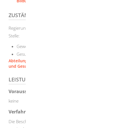
Bildungsmaßnahmen
ZUSTÄNDIGE STELLE
Regierungspräsidium Freiburg als landesweit zuständige
Stelle:
Gewerbliche Berufe: Referat 22
Gesundheits-, Heil- und Sozialberufe: Referat 23
Abteilung 2, Wirtschaft, Raumordnung-, Bau-, Denkmal-
und Gesundheitswesen [Regierungspräsidium Freiburg]
LEISTUNGSDETAILS
Voraussetzungen
keine
Verfahrensablauf
Die Bescheinigung können Sie online über das Portal