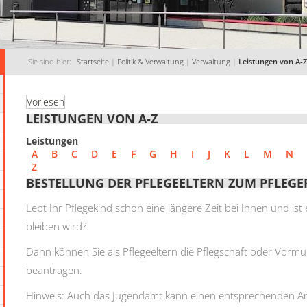
Sie sind hier:
Startseite
|
Politik & Verwaltung
|
Verwaltung
|
Leistungen von A-Z
Vorlesen
LEISTUNGEN VON A-Z
Leistungen
A
B
C
D
E
F
G
H
I
J
K
L
M
N
Z
BESTELLUNG DER PFLEGEELTERN ZUM PFLE
Lebt Ihr Pflegekind schon eine längere Zeit bei Ihnen und ist
bleiben wird?
Dann können Sie als Pflegeeltern die Pflegschaft oder Vormu
beantragen.
Hinweis:
Auch das Jugendamt kann einen entsprechenden Antr