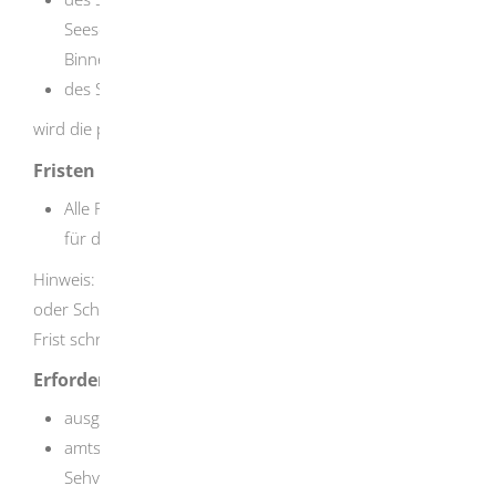
Seeschifffahrtsstraßen oder
Binnenschifffahrtsstraßen unter Motor oder
des Sportküstenschifferscheins
wird die praktische Motorbootprüfung anerkannt.
Fristen
Alle Prüfungsteile aus Theorie und Praxis müssen Sie
für das Patent innerhalb von zwölf Monaten ablegen.
Hinweis: In besonderen Fällen wie zum Beispiel Krankheit
oder Schwangerschaft können Sie die Verlängerung der
Frist schriftlich beantragen.
Erforderliche Unterlagen
ausgefüllter Antrag
amtsärztliches oder ärztliches Zeugnis (Hör- und
Sehvermögen)