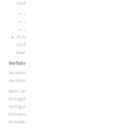
Schiffes
ausreichendes Hörvermögen
ausreichendes Sehvermögen
ausreichendes Farbunterscheidungsvermögen
Ihr bisheriges Verhalten lässt erwarten, dass Sie als
Schiffsführer oder Schiffsführerin die Vorschriften
beachten und auf andere Rücksicht nehmen.
Verfahrensablauf
Sie können sich direkt beim zuständigen Landratsamt für
die theoretische und praktische Prüfung anmelden.
Beim Landratsamt Lindau können Sie sich mit einem
Antragsformular anmelden, das auf der Homepage zur
Verfügung gestellt wird. Bei den Landratsämtern
Konstanz und Bodenseekreis in Friedrichshafen ist eine
Anmeldung online möglich.