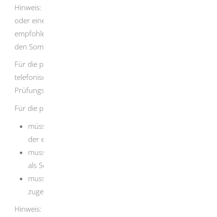
Hinweis:
Sie müssen für das Patent keine Segelschule
oder einen
Jachtklub besuchen. Der Besuch wird aber
empfohlen. Die Prüfu
n
gen finden meist wöchentlich in
den Sommermonaten statt.
Für die praktische Prüfung können Sie sich in der Regel
telefonisch beim Landratsamt anmelden und den
Prüfungstermin und Prüfungsort vereinbaren.
Für die praktische Prüfung
müssen Sie ein zugelassenes, patentpflichtiges Boot
der entsprechenden Antriebsart bereitstellen,
muss ein Patentinhaber oder eine Patentinhaberin
als Schiffsführer mit an Bord sein und
muss das Boot für mindestens drei Personen
zugelassen sein.
Hinweis:
Wenn Sie beispielsweise einen