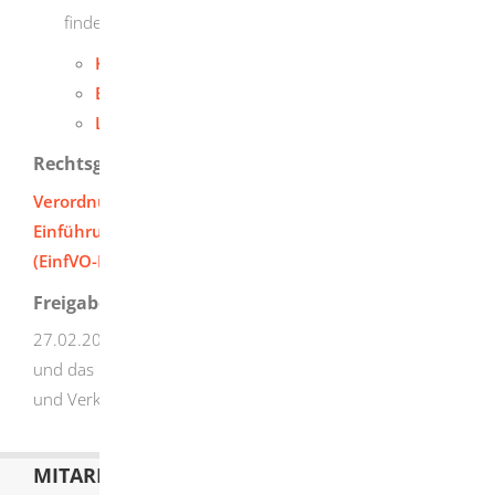
finden Sie auf den Seiten der Landratsämter:
Konstanz
Bodenseekreis
Lindau
Rechtsgrundlage
Verordnung des Ministeriums für Verkehr zur
Einführung der Bodensee-Schifffahrts-Ordnung
(EinfVO-BSO)
Freigabevermerk
27.02.2026 Verkehrsministerium Baden-Württemberg
und das Bayerische Staatsministerium für Wohnen, Bau
und Verkehr
MITARBEITERLISTE