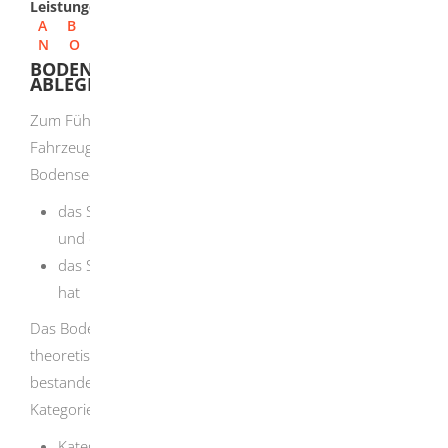
Leistungen
A
B
C
D
E
F
G
H
I
J
K
L
M
N
O
P
Q
R
S
T
U
V
W
X
Y
Z
BODENSEESCHIFFERPATENT - PRÜFUNG
ABLEGEN
Zum Führen eines auf dem Bodensee zugelassenen
Fahrzeuges benötigen Sie in der Regel das
Bodenseeschifferpatent, wenn
das Schiff oder Boot mit einem Motor betrieben wird
und die Maschinenleistung über 4,4 Kilowatt liegt
das Segelboot mehr als 12 Quadratmeter Segelfläche
hat
Das Bodenseeschifferpatent erhalten Sie
, wenn Sie die
theoretische und die praktische Prüfung mit Erfolg
bestanden haben. Es gibt das Schifferpatent
für folgende
Kategorien:
Kategorie A: motorbetriebene Schiffe, soweit sie nicht