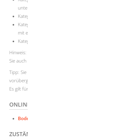
unter die Kategorien B und C fallen
Kategorie B: Fahrgastschiffe
Kategorie C: Güterschiffe und schwimmende Geräte
mit eigenem Antrieb
Kategorie D: Segelboote
Hinweis:
Mit dem Patent der Kategorie B oder C haben
Sie auch das Recht, Fahrzeuge der Kategorie A zu führen.
Tipp:
Sie können unter bestimmten Voraussetzungen
vorüberg
e
hend ein Ferien- oder Urlauberpatent erhalten.
Es gilt für 30 Tage innerhalb eines Kalenderjahres.
ONLINEANTRAG UND FORMULARE
Bodensee-Schifferpatent - Bodenseekreis
ZUSTÄNDIGE STELLE