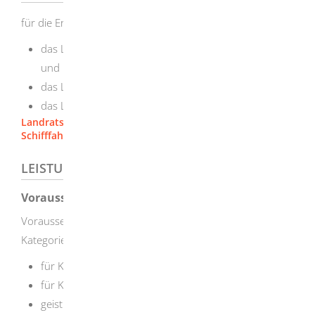
für die Erteilung des Bodenseeschifferpatents
das Landratsamt Bodenseekreis in Friedrichshafen
und
das Landratsamt Konstanz
das Landratsamt Lindau
Landratsamt Bodenseekreis
Schifffahrtsbehörde [Landratsamt Konstanz]
LEISTUNGSDETAILS
Voraussetzungen
Voraussetzungen für den Erwerb der Schifferpatente der
Kategorien A und D sind:
für Kategorie D: Personen ab 14 Jahren
für Kategorie A: Personen ab 18 Jahren
geistige und körperliche Eignung zum Führen eines