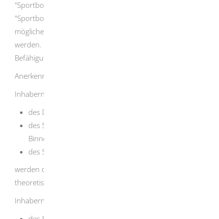
"Sportbootführerschein Binnen" oder
"Sportbootführerschein See" haben, können Sie
möglicherweise von der praktischen Prüfung befreit
werden. Die Befreiung hängt davon ab, ob Ihre
Befähigungsnachweise ane
r
kannt werden können.
Anerkennung anderer Befähigungsnachweise:
Inhabern
des DSV-A-Scheins, ausgestellt bis 31.03.1989, oder
des Sportbootführerscheins mit Geltungsbereich
Binnenschifffahrtsstraßen unter Segel oder
des Sportküstenschifferscheins
werden die praktische Segelbootprüfung und die
theoretischen Segelfragen anerkannt.
Inhabern:
des Sportbootführerschein mit Geltungsbereich