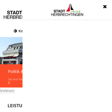
Menü
Kontrast
Leichte Sprache
Gebärdensprache
Politik & Verwaltung
Sie sind hier:
Startseite
|
Politik & Verwaltung
|
Verwaltung
|
Leistungen von A-
Z
Vorlesen
LEISTUNGEN VON A-Z