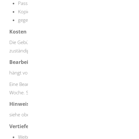
Passbild
Kopie des Lichtbildausweises
gegebenenfalls Kopien von Befähigungsnachweisen
Kosten
Die Gebühren für die Patentprüfungen legt das
zuständige Landratsamt selbständig fest.
Bearbeitungsdauer
hängt vom Einzelfall ab
Eine Bearbeitung erfolgt in der Regel innerhalb einer
Woche. Sie kann aber auch bis zu vier Wochen andauern.
Hinweise
siehe oben
Vertiefende Informationen
Weitere Informationen zum Bodenseeschifferpatent