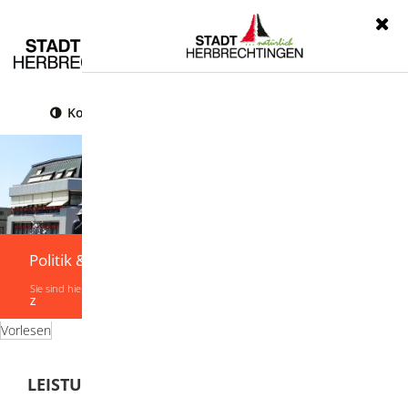
Menü
Kontrast
Leichte Sprache
Gebärdensprache
Politik & Verwaltung
Sie sind hier:
Startseite
|
Politik & Verwaltung
|
Verwaltung
|
Leistungen von A-
Z
Vorlesen
LEISTUNGEN VON A-Z