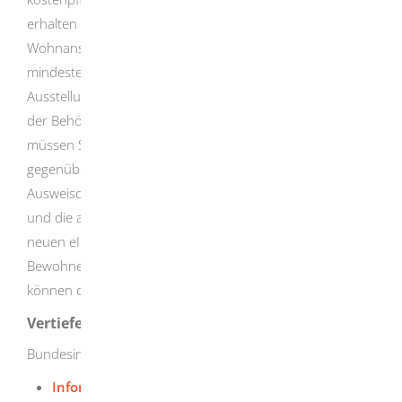
erhalten das Dokument an Ihre zustellfähige
Wohnanschrift geliefert.
Voraussetzungen sind, dass Sie
mindestens 16. Jahre alt sind und den Antrag für die
Ausstellung einer eID-Karte innerhalb Deutschlands bei
der Behörde an Ihrem Wohnsitz stellen. Darüber hinaus
müssen Sie sich persönlich an der Wohnungstür
gegenüber dem
Postzustelldienst mit einem gültigen
Ausweisdokument (zum Beispiel Reisepass) ausweisen
und die alte eID-Karte bereits bei der Beantragung der
neuen eID-Karte entwerten lassen.
Bewohnerinnen und
Bewohner aus Büsingen (Hochrhein) und Helgoland
können den Direktversand-Service nicht nutzen.
Vertiefende Informationen
Bundesinnenministerium:
Informationen zur eID-Karte