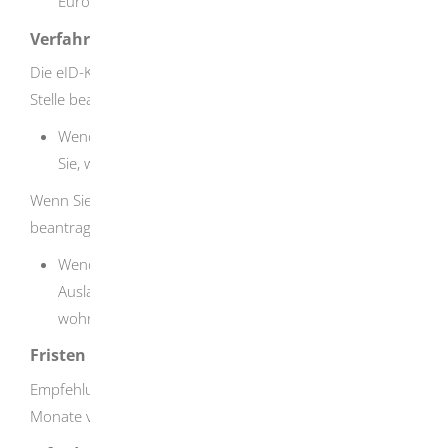
Europäischen Wirtschaftsraums.
Verfahrensablauf
Die eID-Karte können Sie persönlich bei der zuständigen
Stelle beantragen.
Wenden Sie sich an Ihr Bürgeramt und vereinbaren
Sie, wenn nötig, einen Termin.
Wenn Sie Ihre eID-Karte außerhalb von Deutschland
beantragen wollen:
Wenden Sie sich an das Auswärtige Amt und die
Auslandsvertretung in dem Bezirk, in dem Sie
wohnen.
Fristen
Empfehlung: Beantragen Sie eine neue eID-Karte zwei
Monate vor Ablauf der Gültigkeit.