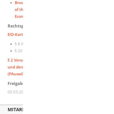
Broschüre in Englisch : „The eID card for citizens
of the European Union and the European
Economic Area” (PDF, barrierearm)
Rechtsgrundlage
EID-Karte-Gesetz
§ 8 Ausstellung der eID-Karte
§ 20 Pflichten des Karteninhabers
§ 2 Verordnung über Gebühren für Personalausweise
und den elektronischen Identitätsnachweis
(PAuswGebV)
Freigabevermerk
05.03.2026
Innenministerium Baden-Württemberg
MITARBEITERLISTE