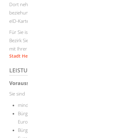
Dort nehmen in der Regel die Bürgerbüros
beziehungsweise die Bürgerämter die Aufgaben einer
eID-Karte-Behörde wahr.
Für Sie ist die
eID-Karte-B
ehörde
zuständig, in deren
Bezirk Sie mit Ihrer Wohnung, bei mehreren Wohnungen
mit Ihrer Hauptwohnung, gemeldet sind.
Stadt Herbrechtingen
LEISTUNGSDETAILS
Voraussetzungen
Sie sind
mindestens 16 Jahre alt und
Bürgerin oder Bürger eines anderen Staates der
Europäischen Union oder
Bürgerin oder Bürger eines anderen Staates des