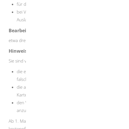
für den optionalen Direktversand: 15,00
EUR
bei Versand des PIN-Briefes ins Ausland: jeweilige
Auslagen
Bearbeitungsdauer
etwa drei bis sechs Wochen
Hinweise
Sie sind verpflichtet, der zuständigen Stelle unverzüglich
die eID-Karte vorzulegen, wenn eine Eintragung
falsch ist,
die alte eID-Karte beim Empfang einer neuen eID-
Karte abzugeben sowie
den Verlust der eID-Karte und ihr Wiederauffinden
anzuzeigen.
Ab 1. Mai 2025 können Sie im Antragsprozess auch die
kostenpflichtige Option "Direktversand" wählen und