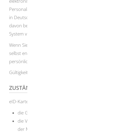
elektronische Funktion wie der deutsche elektronische
Personalausweis oder der elektronische Aufenthaltstitel
in Deutschland. Sie können die eID-Karte unabhängig
davon beantragen, ob Ihr Heimatstaat über ein eID-
System verfügt oder nicht.
Wenn Sie die eID-Karte verwenden, können Sie jeweils
selbst entscheiden und kontrollieren, ob und wem Sie
persönliche Daten digital übermitteln.
Gültigkeit der eID-Karte: 10 Jahre
ZUSTÄNDIGE STELLE
eID-Karte-Behörden in Baden-Württemberg sind:
die Gemeinden als Ortspolizeibehörden
die Verwaltungsgemeinschaften,
welche die Aufgaben
der Meldebehörde erledigen oder erfüllen.