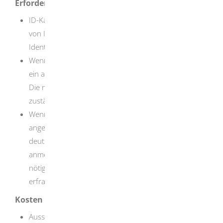
Erforderliche Unterlagen
ID-Karte (Personalausweis), Pass oder ein anderes,
von Ihrem Heimatstaat ausgestelltes und gültiges
Identitätsdokument
Wenn Sie keinen Wohnsitz in Deutschland haben, ist
ein anderer Nachweis Ihres Wohnsitzes erforderlich.
Die nötigen Unterlagen erfragen Sie bei der
zuständigen Auslandsvertretung.
Wenn Sie nach Deutschland gezogen und noch nicht
angemeldet sind, müssen Sie sich zunächst bei einer
deutschen Meldebehörde (in der Regel: Bürgeramt)
anmelden. Welche Unterlagen für die Anmeldung
nötig sind, können Sie bei Ihrer Meldebehörde
erfragen.
Kosten
Ausstellung der eID-Karte: EUR 37,00