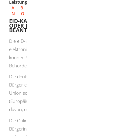
Leistungen
A
B
C
D
E
F
G
H
I
J
K
L
M
N
O
P
Q
R
S
T
U
V
W
X
Y
Z
EID-KARTE ALS EUROPÄISCHE BÜRGERIN
ODER EUROPÄISCHER BÜRGER
BEANTRAGEN
Die eID-Karte ist eine Chipkarte, mit der Sie Ihre Identität
elektronisch nachweisen können. Mit der eID-Karte
können Sie sich online ausweisen und zum Beispiel
Behördengänge oder Geschäftliches digital erledigen.
Die deutsche eID-Karte können Sie als Bürgerin oder
Bürger eines anderen Mitgliedstaats der Europäischen
Union sowie Islands, Liechtensteins oder Norwegens
(Europäischer Wirtschaftsraum) erhalten – unabhängig
davon, ob Sie in Deutschland leben oder nicht.
Die Online-Ausweisfunktion der eID-Karte bietet Ihnen als
Bürgerin oder Bürger dieser Staaten die gleiche