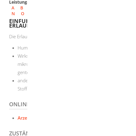
Leistungen
A
B
C
D
E
F
G
H
I
J
K
L
M
N
O
P
Q
R
S
T
U
V
W
X
Y
Z
EINFUHR VON ARZNEIMITTELN -
ERLAUBNIS BEANTRAGEN
Die Erlaubnis benötigen Sie für die Einfuhr von
Humanarzneimittel, Tierarzneimittel, Prüfpräparate
Wirkstoffen, die menschlicher, tierischer oder
mikrobieller Herkunft sind oder die auf
gentechnischem Wege hergestellt werden, oder
anderen zur Arzneimittelherstellung bestimmten
Stoffen menschlicher Herkunft
ONLINEANTRAG UND FORMULARE
Arzeimitteleinfuhr - Antragsformulare
ZUSTÄNDIGE STELLE