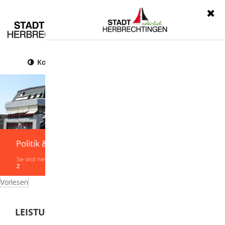
Menü
Kontrast
Leichte Sprache
Gebärdensprache
Politik & Verwaltung
Sie sind hier:
Startseite
|
Politik & Verwaltung
|
Verwaltung
|
Leistungen von A-
Z
Vorlesen
LEISTUNGEN VON A-Z