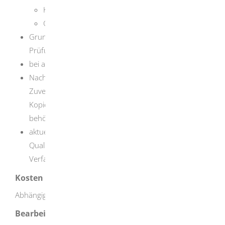
Kopie des Mietvertrags oder
Grundbuchauszug
Grundrisspläne der Betriebsgebäude und -räume für
Prüfung und Lagerung
bei außerbetrieblichen Lagern: Grundrisspläne
Nachweis der erforderlichen Sachkenntnis und
Zuverlässigkeit der sachkundigen Person (beglaubigte
Kopie von Zeugnissen, Führungszeugnis für
behördliche Zwecke)
aktuelle Firmenbeschreibung ("Site Master File"),
Qualitätssicherungshandbuch, Auflistung der
Verfahrensanweisungen
Kosten
Abhängig vom Einzelfall
Bearbeitungsdauer