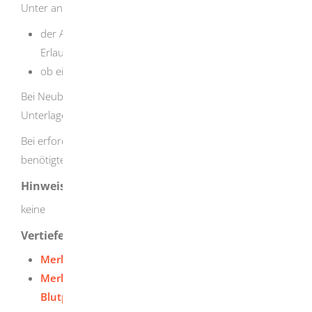
Unter anderem abhängig von
der Art der Arzneimittel, für deren Einfuhr Sie die
Erlaubnis beantragen und
ob eine Inspektion im Ausland erforderlich ist
Bei Neubeantragung: ab Vorliegen der vollständigen
Unterlagen mindestens 4 Wochen, maximal 3 Monate
Bei
erforderlicher
Auslandsinspektion
mindestens
benötigte Vorlaufzeit: 6 Monate
Hinweise
keine
Vertiefende Informationen
Merkblatt zur Einfuhrerlaubnis
Merkblatt zur Einfuhrerlaubnis Blut und
Blutprodukte (DOXC)