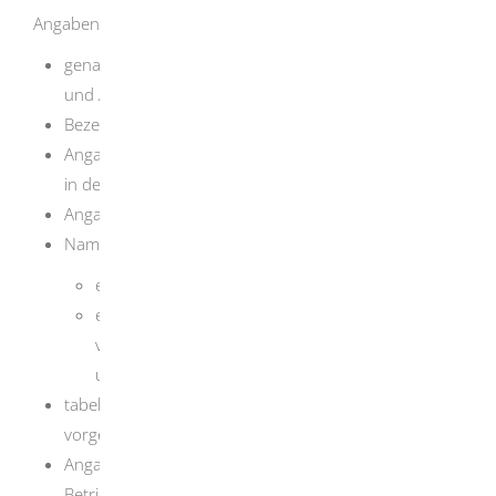
Angaben enthalten:
genaue Bezeichnung der antragstellenden Person
und Angaben zur Rechtsform
Bezeichnung der Betriebsstätte (Name, Straße, Ort)
Angaben zu den mit der Einfuhr geplanten Aktivitäten
in der Betriebsstätte
Angaben zu außerbetrieblichen Lagern
Name, Telefon- und Telefaxnummer, E-Mail-Adresse
einer sachkundigen Person
einer verantwortlichen Person im Fall der Einfuhr
von Arzneimitteln menschlicher Herkunft zur
unmittelbaren Anwendung bei Menschen
tabellarische Angaben zu den zur Einfuhr
vorgesehenen Arzneimitteln
Angaben zu den mit Prüfungen beauftragten
Betrieben