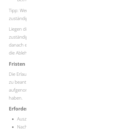
Tipp
: Wenden Sie sich schon vor Antragstellung an die
zuständige Stelle, um die Einzelheiten zu klären.
Liegen die vollständigen Unterlagen vor, führt die
zuständige Stelle eine Abnahmeinspektion durch. Erst
danach entscheidet sie über die Einfuhrerlaubnis oder
die Ablehnung des Antrags per Bescheid.
Fristen
Die Erlaubnis ist in jedem Fall vor Aufnahme der Tätigkeit
zu beantragen. Die Einfuhrtätigkeit darf erst
aufgenommen werden, wenn Sie die Erlaubnis erhalten
haben.
Erforderliche Unterlagen
Auszug aus dem Handelsregister
Nachweis der Verfügbarkeit der Räume, zum Beispiel: