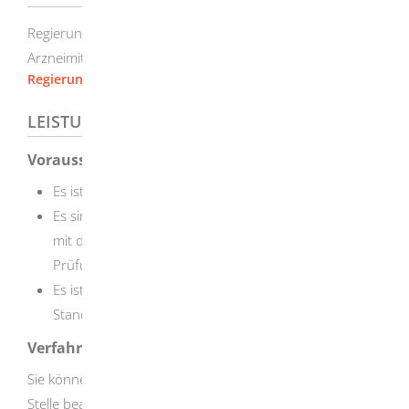
Regierungspräsidium Tübingen - Leitstelle
Arzneimittelüberwachung Baden-Württemberg
Regierungspräsidium Tübingen
LEISTUNGSDETAILS
Voraussetzungen
Es ist eine sachkundige Person vorhanden
Es sind geeignete Räume und Einrichtungen für die
mit der Einfuhr beabsichtigten Aktivitäten, die
Prüfung und Lagerung der Arzneimittel vorhanden
Es ist gewährleistet, dass die Tätigkeiten nach dem
Stand von Wissenschaft und Technik erfolgen
Verfahrensablauf
Sie können die Erlaubnis formlos bei der zuständigen
Stelle beantragen. Ihr Antrag muss die folgenden