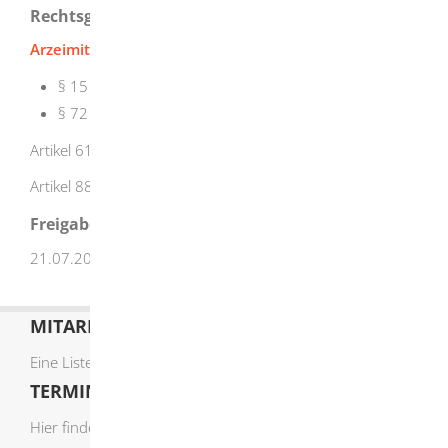
Rechtsgrundlage
Arzeimittelgesetz (AMG)
:
§ 15 Sachkenntnis
§ 72 Einfuhrerlaubnis
Artikel 61 EU-Verordnung 536/2014 (Erlaubnis)
Artikel 88 EU-Verordnung 2019/6 (Erlaubnis)
Freigabevermerk
21.07.2026 Sozialministerium Baden-Württemberg
MITARBEITERLISTE
Eine Liste der Mitarbeiter von A-Z finden Sie
hier
.
TERMIN ONLINE BUCHEN
Hier finden Sie die verfügbaren Sachgebiete zur Online-