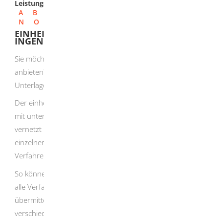
Leistungen
A
B
C
D
E
F
G
H
I
J
K
L
M
N
O
P
Q
R
S
T
U
V
W
X
Y
Z
EINHEITLICHEN ANSPRECHPARTNER DER
INGENIEURKAMMER NUTZEN
Sie möchten eine Dienstleistung in Baden-Württemberg
anbieten? Sie wollen wissen, wie das geht und welche
Unterlagen erforderlich sind?
Der einheitliche Ansprechpartner hilft Ihnen weiter. Er ist
mit unterschiedlichen Verwaltungsstellen und Kammern
vernetzt und lotst Sie Schritt für Schritt durch die
einzelnen Verwaltungsverfahren. Er ist ein Partner für alle
Verfahren.
So können Sie auch außerhalb von Baden-Württemberg
alle Verfahren online abwickeln und Unterlagen
übermitteln.
Sie müssen nicht mehr persönlich bei
verschiedenen Ämtern in verschiedenen Ländern