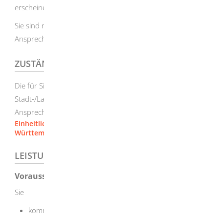
erscheinen.
Sie sind nicht verpflichtet, den Einheitlichen
Ansprechpartner zu nutzen.
ZUSTÄNDIGE STELLE
Die für Sie örtlich zuständige Kammer oder der
Stadt-/Landkreis, wenn er die Aufgabe des Einheitlichen
Ansprechpartners übernommen hat
Einheitlicher Ansprechpartner [Ingenieurkammer Baden-
Württemberg]
LEISTUNGSDETAILS
Voraussetzungen
Sie
kommen aus Deutschland oder einem Mitgliedsland