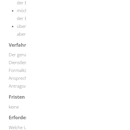
der Europäischen Union und
möchten in Baden-Württemberg eine Tätigkeit nach
der EU-Dienstleistungsrichtlinie aufnehmen oder
üben hier bereits eine Dienstleistung aus, benötigen
aber noch Genehmigungen dafür.
Verfahrensablauf
Der genaue Verfahrensablauf ist abhängig von Ihrer
Dienstleistung und den dafür vorgeschriebenen
Formalitäten. Informieren Sie sich bei Ihrem Einheitlichen
Ansprechpartner oder nutzen Sie das elektronische
Antragsverfahren.
Fristen
keine
Erforderliche Unterlagen
Welche Unterlagen Sie benötigen, erfahren Sie während