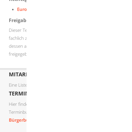
Europäische Dienstleistungsrichtlinie
Freigabevermerk
Dieser Text entstand in enger Zusammenarbeit mit den
fachlich zuständigen Stellen. Das
Innenministerium
hat
dessen ausführliche Fassung am 15.05.2018
freigegeben.
MITARBEITERLISTE
Eine Liste der Mitarbeiter von A-Z finden Sie
hier
.
TERMIN ONLINE BUCHEN
Hier finden Sie die verfügbaren Sachgebiete zur Online-
Terminbuchung:
Bürgerbüro Termine online buchen