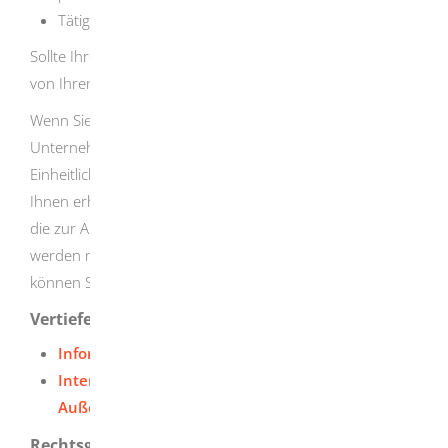
Tätigkeiten von Notaren und Gerichtsvollziehern
Sollte Ihre Dienstleistung darunter sein, lassen Sie sich
von Ihrem Einheitlichen Ansprechpartner beraten.
Wenn Sie als Dienstleister in einem anderen EU-Land ein
Unternehmen gründen möchten, unterstützen Sie die
Einheitlichen Ansprechpartner in diesem EU-Land. Bei
Ihnen erhalten Sie alle Informationen über die Verfahren,
die zur Ausübung Ihrer speziellen Tätigkeit erledigt
werden müssen. Alle dazu notwendigen Formalitäten
können Sie online erledigen.
Vertiefende Informationen
Informationen der Europäischen Union
Internetseiten der Gesellschaft für
Außenwirtschaft und Standortmarketing mbH
Rechtsgrundlage