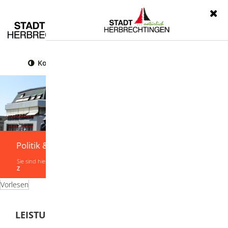
Menü
Kontrast
Leichte Sprache
Gebärdensprache
Politik & Verwaltung
Sie sind hier:
Startseite
|
Politik & Verwaltung
|
Verwaltung
|
Leistungen von A-
Z
Vorlesen
LEISTUNGEN VON A-Z