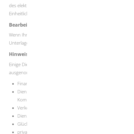
des elektronischen Antragsverfahrens bzw. von Ihrem
Einheitlichen Ansprechpartner.
Bearbeitungsdauer
Wenn Ihre Unterlagen vollständig sind, werden die
Unterlagen zeitnah weiter gereicht.
Hinweise
Einige Dienstleistungsbereiche sind ausdrücklich
ausgenommen.
Das sind beispielsweise:
Finanzdienstleistungen
Dienstleistungen im Bereich der elektronischen
Kommunikation
Verkehrsdienstleistungen
Dienstleistungen von Leiharbeitsagenturen
Glücksspiele, die einen geldwerten Einsatz verlangen
private Sicherheitsdienste und