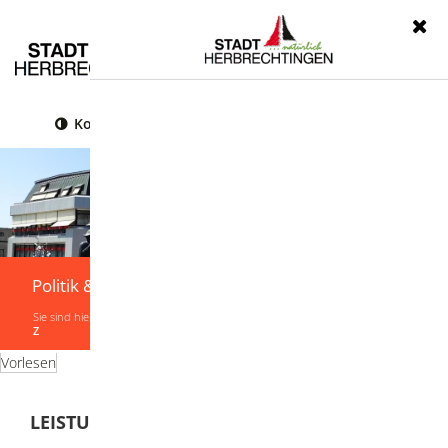
Menü
Kontrast
Leichte Sprache
Gebärdensprache
Politik & Verwaltung
Sie sind hier:
Startseite
|
Politik & Verwaltung
|
Verwaltung
|
Leistungen von A-
Z
Vorlesen
LEISTUNGEN VON A-Z