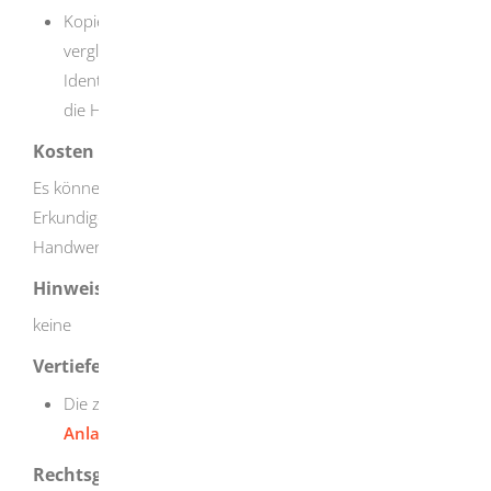
Kopie des Personalausweises oder eines
vergleichbaren Identifikationspapiers (falls Sie den
Identitätsnachweis nicht bereits bei der Eintragung in
die Handwerksrolle vorgelegt haben)
Kosten
Es können Kosten in unterschiedlicher Höhe anfallen.
Erkundigen Sie sich bei der zuständigen
Handwerkskammer.
Hinweise
keine
Vertiefende Informationen
Die zulassungspflichtigen Handwerke werden in der
Anlage A zur Handwerksordnung
aufgezählt.
Rechtsgrundlage