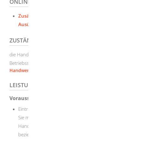
ONLINEANTRAG UND FORMULARE
Zusätzliches Handwerk -
Ausübungsberechtigung
ZUSTÄNDIGE STELLE
die Handwerkskammer, in deren Bezirk Ihre zukünftige
Betriebsstätte liegt
Handwerkskammer Ulm
LEISTUNGSDETAILS
Voraussetzungen
Eintragung in der Handwerksrolle
Sie müssen bereits mit einem zulassungspflichtigen
Handwerk als Inhaber oder Inhaberin
beziehungsweise Betriebsleiter oder Betriebsleiterin