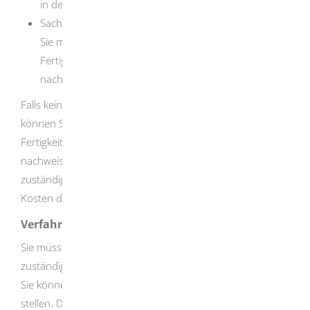
in der Handwerksrolle eingetragen sein.
Sachkundenachweis
Sie müssen meisterähnliche Kenntnisse und
Fertigkeiten in dem betreffenden (Teil-) Handwerk
nachweisen.
Falls kein ausreichender Sachkundenachweis möglich ist,
können Sie die erforderlichen Kenntnisse und
Fertigkeiten in einer formlosen Sachkundeprüfung
nachweisen.
Der Prüfer oder die Prüferin muss von der
zuständigen Handwerkskammer beauftragt sein. Die
Kosten der Prüfung müssen Sie selbst tragen.
Verfahrensablauf
Sie müssen die Ausübungsberechtigung bei der
zuständigen Handwerkskammer schriftlich beantragen.
Sie können den Antrag in der Regel auch per E-Mail
stellen.
Die Handwerkskammern stellen hierfür ein