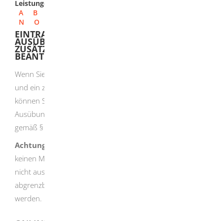
Leistungen
A
B
C
D
E
F
G
H
I
J
K
L
M
N
O
P
Q
R
S
T
U
V
W
X
Y
Z
EINTRAGUNG IN DIE HANDWERKSROLLE -
AUSÜBUNGSBERECHTIGUNG FÜR EIN
ZUSÄTZLICHES HANDWERK NACH § 7A HWO
BEANTRAGEN
Wenn Sie bereits in der Handwerksrolle eingetragen sind
und ein zusätzliches Handwerk ausüben möchten,
können Sie unter bestimmten Voraussetzungen eine
Ausübungsberechtigung für ein zusätzliches Handwerk
gemäß § 7a der Handwerksordnung (HwO) beantragen.
Achtung:
Mit einer Ausübungsberechtigung dürfen Sie
keinen Meistertitel führen und im betreffenden Handwerk
nicht ausbilden. Sie kann auf technisch und wirtschaftlich
abgrenzbare Teiltätigkeiten eines Handwerks beschränkt
werden.