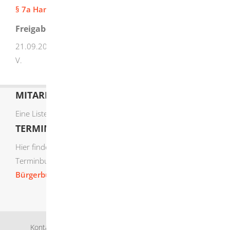
§ 7a Handwerksordnung (HwO)
Freigabevermerk
21.09.2023 Baden-Württembergische Handwerkstag e.
V.
MITARBEITERLISTE
Eine Liste der Mitarbeiter von A-Z finden Sie
hier
.
TERMIN ONLINE BUCHEN
Hier finden Sie die verfügbaren Sachgebiete zur Online-
Terminbuchung:
Bürgerbüro Termine online buchen
Kontakt
Bankverbindung
Impressum
Datenschutz