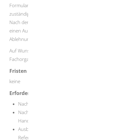
Formular zu Verfügung, das Sie auf der Internetseite der
zuständigen Handwerkskammer herunterladen können.
Nach der Prüfung Ihrer Unterlagen erhalten Sie entweder
einen Ausübungsberechtigungs- oder einen
Ablehnungsbescheid.
Auf Wunsch hört die Handwerkskammer die zuständige
Fachorganisation an.
Fristen
keine
Erforderliche Unterlagen
Nachweis der Eintragung in der Handwerksrolle
Nachweis der Sachkunde im neu beantragten
Handwerk
Ausbildungs-, Weiterbildungs- und Arbeitszeugnisse,
Referenzen, soweit vorhanden