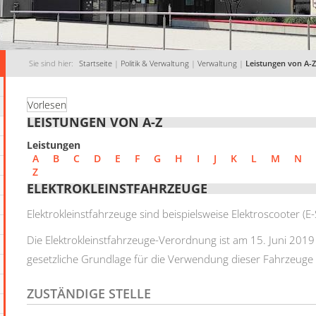
Sie sind hier:
Startseite
|
Politik & Verwaltung
|
Verwaltung
|
Leistungen von A-Z
Vorlesen
LEISTUNGEN VON A-Z
Leistungen
A
B
C
D
E
F
G
H
I
J
K
L
M
N
Z
ELEKTROKLEINSTFAHRZEUGE
Elektrokleinstfahrzeuge sind beispielsweise Elektroscooter (E
Die Elektrokleinstfahrzeuge-Verordnung ist am 15. Juni 2019 
gesetzliche Grundlage für die Verwendung dieser Fahrzeuge a
ZUSTÄNDIGE STELLE