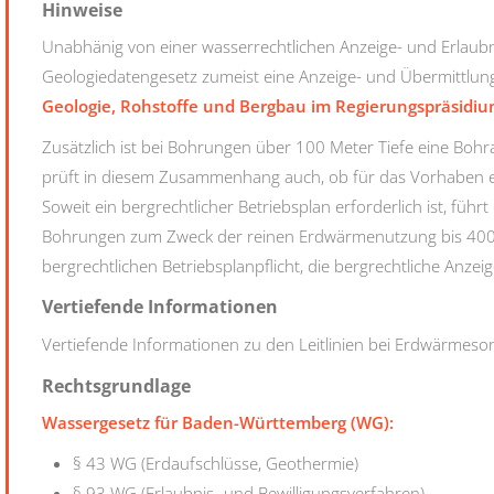
Hinweise
Unabhänig von einer wasserrechtlichen Anzeige- und Erlaubni
Geologiedatengesetz
zumeist eine Anzeige- und Übermittlung
Geologie, Rohstoffe und Bergbau im Regierungspräsidiu
Zusätzlich ist bei Bohrungen über 100 Meter Tiefe eine Boh
prüft in diesem Zusammenhang auch, ob für das Vorhaben ein 
Soweit ein bergrechtlicher Betriebsplan erforderlich ist, fü
Bohrungen zum Zweck der reinen Erdwärmenutzung bis 400 M
bergrechtlichen Betriebsplanpflicht, die bergrechtliche Anzeig
Vertiefende Informationen
Vertiefende Informationen zu den Leitlinien bei Erdwärmeso
Rechtsgrundlage
Wassergesetz für Baden-Württemberg (WG):
§ 43 WG (Erdaufschlüsse, Geothermie)
§ 93 WG (Erlaubnis- und Bewilligungsverfahren)