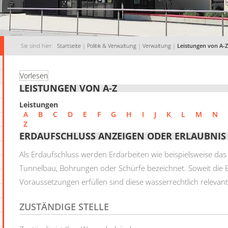
Sie sind hier:
Startseite
|
Politik & Verwaltung
|
Verwaltung
|
Leistungen von A-Z
Vorlesen
LEISTUNGEN VON A-Z
Leistungen
A
B
C
D
E
F
G
H
I
J
K
L
M
N
Z
ERDAUFSCHLUSS ANZEIGEN ODER ERLAUBNI
Als Erdaufschluss werden Erdarbeiten wie beispielsweise d
Tunnelbau, Bohrungen oder Schürfe bezeichnet. Soweit die 
Voraussetzungen erfüllen sind diese wasserrechtlich relevant
ZUSTÄNDIGE STELLE