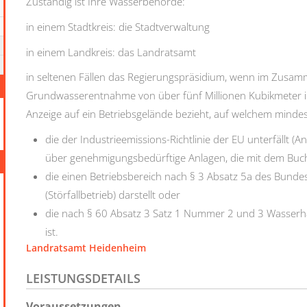
Zuständig ist Ihre Wasserbehörde:
in einem Stadtkreis: die Stadtverwaltung
in einem Landkreis: das Landratsamt
in seltenen Fällen das Regierungspräsidium, wenn im Zusa
Grundwasserentnahme von über fünf Millionen Kubikmeter im
Anzeige auf ein Betriebsgelände bezieht, auf welchem mindes
die der Industrieemissions-Richtlinie der EU unterfällt 
über genehmigungsbedürftige Anlagen, die mit dem Buch
die einen Betriebsbereich nach § 3 Absatz 5a des Bund
(Störfallbetrieb) darstellt oder
die nach § 60 Absatz 3 Satz 1 Nummer 2 und 3 Wasser
ist.
Landratsamt Heidenheim
LEISTUNGSDETAILS
Voraussetzungen