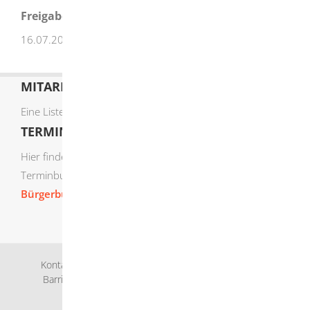
Freigabevermerk
16.07.2026 Umweltministerium Baden-Württemberg
MITARBEITERLISTE
Eine Liste der Mitarbeiter von A-Z finden Sie
hier
.
TERMIN ONLINE BUCHEN
Hier finden Sie die verfügbaren Sachgebiete zur Online-
Terminbuchung:
Bürgerbüro Termine online buchen
Kontakt
Bankverbindung
Impressum
Datenschutz
Barrierefreiheit
Leichte Sprache
Gebärdensprache
Sitemap
Intranet