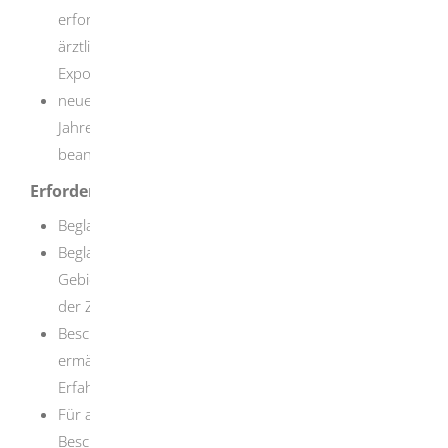
erforderlichen Fachkunde im Strahlenschutz für die
ärztliche Überwachung von Personen mit beruflicher
Exposition durch ermächtigte Ärzte
neue Ermächtigung rechtzeitig vor Ablauf der 5
Jahresfrist der noch gültigen Ermächtigung
beantragen
Erforderliche Unterlagen
Beglaubigte Kopie Ihrer Approbation
Beglaubigte Kopie der Anerkennung der
Gebietsbezeichnung Arbeitsmedizin beziehungsweise
der Zusatzbezeichnung Betriebsmedizin
Bescheinigung des ermächtigten Arztes oder der
ermächtigten Ärztin, bei dem oder der die praktische
Erfahrung (Sachkunde) erworben wurde.
Für alle erforderlichen Kurse jeweils eine Kopie der
Bescheinigung der durchführenden Einrichtung, dass