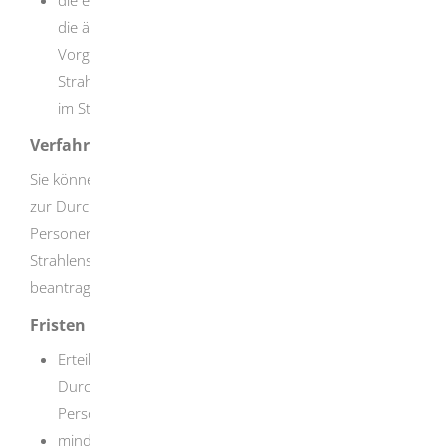
die ärztliche Überwachung entsprechend den
Vorgaben des Richtlinienmoduls zur
Strahlenschutzverordnung „Erforderliche Fachkunde
im Strahlenschutz für die ärztliche Überwachung“
Verfahrensablauf
Sie können den Antrag auf Erteilung der Ermächtigung
zur Durchführung der ärztlichen Überwachung von
Personen mit beruflicher Exposition nach
Strahlenschutzverordnung elektronisch oder schriftlich
beantragen.
Fristen
Erteilung der Ermächtigung vor Beginn der
Durchführung der ärztlichen Überwachung von
Personen mit beruflicher Exposition
mindestens alle fünf Jahre Aktualisierung der