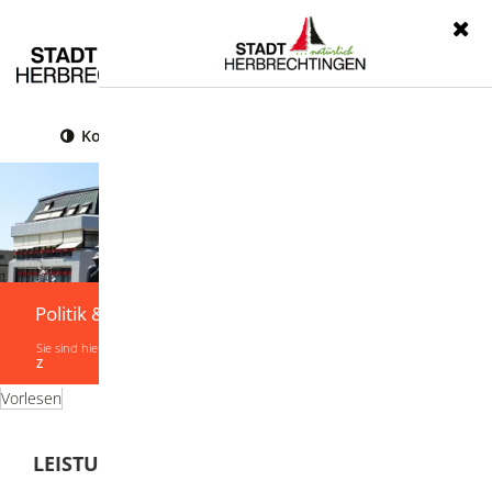
Menü
Kontrast
Leichte Sprache
Gebärdensprache
Politik & Verwaltung
Sie sind hier:
Startseite
|
Politik & Verwaltung
|
Verwaltung
|
Leistungen von A-
Z
Vorlesen
LEISTUNGEN VON A-Z