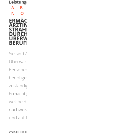
Leistungen
A
B
C
D
E
F
G
H
I
J
K
L
M
N
O
P
Q
R
S
T
U
V
W
X
Y
Z
ERMÄCHTIGUNG VON ÄRZTEN UND
ÄRZTINNEN NACH
STRAHLENSCHUTZVERORDNUNG ZUR
DURCHFÜHRUNG DER ÄRZTLICHEN
ÜBERWACHUNG VON PERSONEN BEI
BERUFLICHER EXPOSITION BEANTRAGEN
Sie sind Ärztin oder Arzt und möchten die ärztliche
Überwachung nach Strahlenschutzverordnung von
Personen mit beruflicher Exposition durchführen? Dann
benötigen Sie dafür eine Ermächtigung, die Sie bei der
zuständigen Behörde beantragen können. Die
Ermächtigung wird nur Ärztinnen und Ärzten erteilt,
welche die erforderliche Fachkunde im Strahlenschutz
nachweisen. Die Ermächtigung ist personengebunden
und auf fünf Jahre befristet. Sie ist bundesweit gültig.
ONLINEANTRAG UND FORMULARE