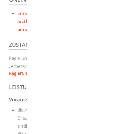
Ermächtigung von Ärzten zur Durchführung der
ärztlichen Überwachung von Personen bei
beruflicher Exposition beantragen
ZUSTÄNDIGE STELLE
Regierungspräsidium Stuttgart, Referat 96
„Arbeitsmedizin, Staatlicher gewerbeärztlicher Dienst“
Regierungspräsidium Stuttgart
LEISTUNGSDETAILS
Voraussetzungen
die Approbation als Arzt oder Ärztin oder die
Erlaubnis zur vorübergehenden Ausübung des
ärztlichen Berufes und
die erforderliche Fachkunde im Strahlenschutz für