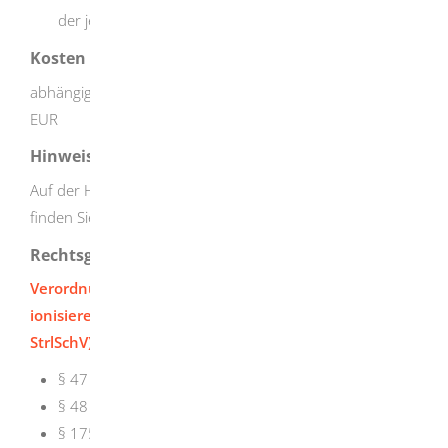
der jeweilige Kurs erfolgreich besucht wurde.
Kosten
abhängig vom Einzelfall zwischen 400 Euro und 5.000
EUR
Hinweise
Auf der Homepage des Regierungspräsidiums Stuttgart
finden Sie das
Dokument
für den schriftlichen Antrag.
Rechtsgrundlage
Verordnung zum Schutz vor der schädlichen Wirkung
ionisierender Strahlung (Strahlenschutzverordnung -
StrlSchV):
§ 47 Erforderliche Fachkunde im Strahlenschutz
§ 48 Aktualisierung der Fachkunde
§ 175 Ermächtigte Ärzte