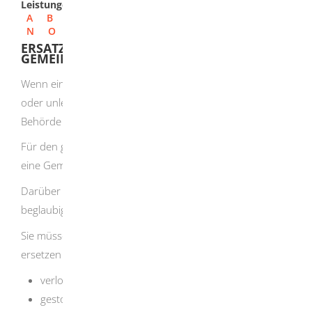
Leistungen
A
B
C
D
E
F
G
H
I
J
K
L
M
N
O
P
Q
R
S
T
U
V
W
X
Y
Z
ERSATZAUSSTELLUNG DER
GEMEINSCHAFTSLIZENZ BEANTRAGEN
Wenn eine Gemeinschaftslizenz nicht mehr vorhanden
oder unleserlich ist, müssen Sie bei der zuständigen
Behörde einen Ersatz beantragen.
Für den gewerblichen Güterkraftverkehr benötigen Sie
eine Gemeinschaftslizenz.
Darüber hinaus benötigen Sie für jedes Fahrzeug eine
beglaubigte Kopie der Gemeinschaftslizenz.
Sie müssen jede Urkunde oder beglaubigte Kopie
ersetzen lassen, wenn diese:
verloren geht
gestohlen wird