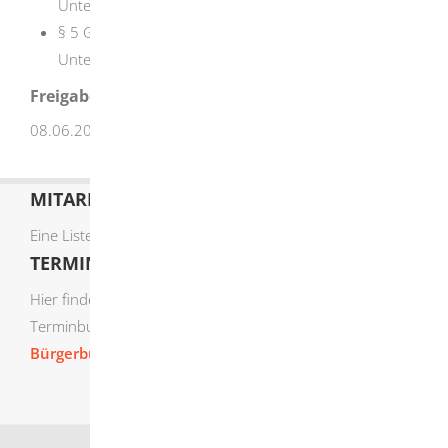
Unternehmer mit Sitz im Inland
§ 5
Gewerblicher Güterkraftverkehr durch
Unternehmer ohne Sitz im Inland
Freigabevermerk
08.06.2026 Verkehrsministerium Baden-Württemberg
MITARBEITERLISTE
Eine Liste der Mitarbeiter von A-Z finden Sie
hier
.
TERMIN ONLINE BUCHEN
Hier finden Sie die verfügbaren Sachgebiete zur Online-
Terminbuchung:
Bürgerbüro Termine online buchen