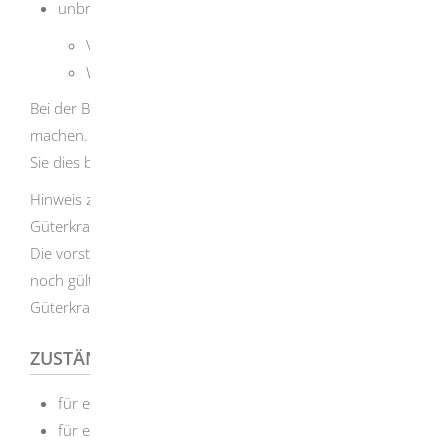
unbrauchbar wird zum Beispiel durch
Verschmutzung
Wasserschäden
Bei der Beantragung müssen Sie den Verlust glaubhaft
machen. Wenn ein Exemplar gestohlen wurde, müssen
Sie dies bei der Polizei anzeigen.
Hinweis zum Ersatz bei einer noch gültigen
Güterkraftverkehrserlaubnis:
Die vorstehende Vorgehensweise gilt entsprechend für
noch gültige Erlaubnisse für den gewerblichen
Güterkraftverkehr im Inland und deren Ausfertigungen.
ZUSTÄNDIGE STELLE
für einen Stadtkreis: die Stadtverwaltung
für einen Landkreis: das Landratsamt