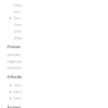
beziehungsweise den Ersatz einer beglaubigten Kopie
aus.
Den Antrag müssen Sie bei der
Genehmigungsbehörde Ihres Wohnortes schriftlich
oder, soweit dies von der zuständigen Behörde
angeboten wird, als Online-Antrag stellen.
Fristen
Wenden Sie sich bei Verlust einer Urkunde oder
beglaubigten Kopie sofort an die zuständige
Genehmigungsbehörde.
Erforderliche Unterlagen
Antrag auf Ersatzausstellung
bei Verlust: zusätzlich schriftliche Erklärung
bei Diebstahl: zusätzlich Diebstahlanzeige
Kosten