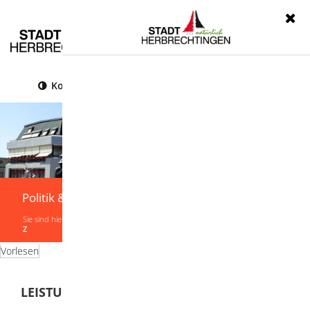
Menü
Kontrast
Leichte Sprache
Gebärdensprache
Politik & Verwaltung
Sie sind hier:
Startseite
|
Politik & Verwaltung
|
Verwaltung
|
Leistungen von A-
Z
Vorlesen
LEISTUNGEN VON A-Z