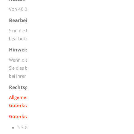
Von 40,00 EUR bis 100,00 EUR
Bearbeitungsdauer
Sind die Unterlagen vollständig, wird Ihr Antrag zeitnah
bearbeitet.
Hinweise
Wenn die Gemeinschaftslizenz gestohlen wird, müssen
Sie dies bei der Polizei anzeigen und sich anschließend
bei Ihrer zuständigen Genehmigungsbehörde melden.
Rechtsgrundlage
Allgemeine Verwaltungsvorschrift zum
Güterkraftverkehrsrecht (GüKVwV)
Güterkraftverkehrsgesetz (GüKG):
§ 3
Gewerblicher Güterkraftverkehr durch