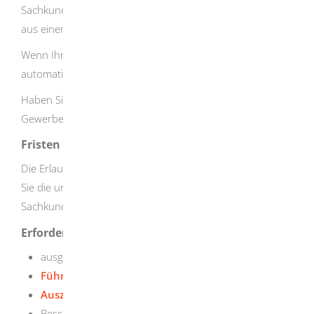
Sachkundeprüfung vor der IHK ablegen. Diese besteht
aus einem schriftlichen und einem praktischen Teil.
Wenn Ihnen die IHK die Erlaubnis erteilt, werden Sie
automatisch in das Vermittlerregister eingetragen.
Haben Sie die Erlaubnis erhalten, müssen Sie Ihr
Gewerbe vor Beginn Ihrer Tätigkeit anmelden.
Fristen
Die Erlaubnis können Sie jederzeit beantragen. Beachten
Sie die unterschiedlichen Anmeldefristen für die
Sachkundeprüfung bei der IHK.
Erforderliche Unterlagen
ausgefüllte Antragsformulare
Führungszeugnis
Auszug aus dem Gewerbezentralregister
Bescheinigung des Finanzamtes in Steuersachen