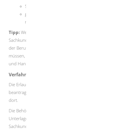
Sachkundeprüfung vor der IHK oder
gleichgestellte Ausbildungsabschlüsse und
möglicherweise entsprechende Berufserfahrung
Tipp:
Welche Ausbildungsabschlüsse einer
Sachkundeprüfung gleichgestellt sind und welche Zeiten
der Berufserfahrung Sie möglicherweise nachweisen
müssen, können Sie auf
den Internetseiten
der I
ndustrie-
und
H
andelskammern
nachlesen.
Verfahrensablauf
Die Erlaubnis müssen Sie bei der für Sie zuständigen IHK
beantragen. Die notwendigen Formulare erhalten Sie
dort.
Die Behörde prüft anhand Ihrer Angaben und
Unterlagen Ihre Berechtigung. Zum Nachweis der
Sachkunde müssen Sie möglicherweise eine