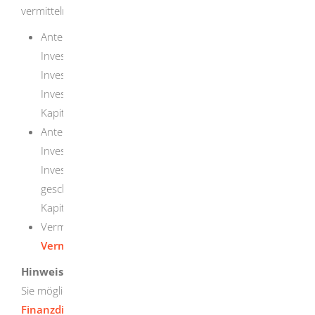
vermitteln wollen:
Anteile oder Aktien an inländischen offenen
Investmentvermögen, offenen EU-
Investmentvermögen oder ausländischen offenen
Investmentvermögen, die nach dem
Kapitalanlagesetzbuch vertrieben werden,
Anteile oder Aktien an inländischen geschlossenen
Investmentvermögen, geschlossenen EU-
Investmentvermögen oder ausländischen
geschlossenen Investmentvermögen, die nach dem
Kapitalanlagesetzbuch vertrieben werden,
Vermögensanlagen
im Sinne des
§ 1 Absatz 2 des
Vermögensanlagengesetzes
Hinweis:
Für andere Finanzdienstleistungen benötigen
Sie möglicherweise eine
Erlaubnis für
Finanzdienstleister nach dem Kreditwesengesetz
.