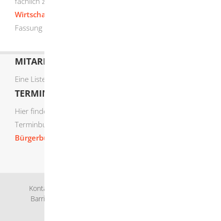
fachlich zuständigen Stellen. Das
Wirtschaftsministerium
hat dessen ausführliche
Fassung am 30.07.2020 freigegeben.
MITARBEITERLISTE
Eine Liste der Mitarbeiter von A-Z finden Sie
hier
.
TERMIN ONLINE BUCHEN
Hier finden Sie die verfügbaren Sachgebiete zur Online-
Terminbuchung:
Bürgerbüro Termine online buchen
Kontakt
Bankverbindung
Impressum
Datenschutz
Barrierefreiheit
Leichte Sprache
Gebärdensprache
Sitemap
Intranet