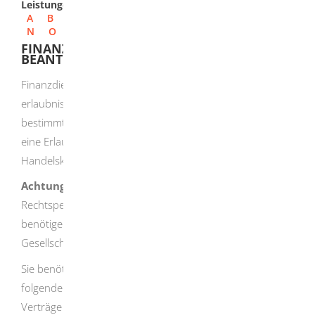
Leistungen
A
B
C
D
E
F
G
H
I
J
K
L
M
N
O
P
Q
R
S
T
U
V
W
X
Y
Z
FINANZANLAGENVERMITTLER - ERLAUBNIS
BEANTRAGEN
Finanzdienstleistungsunternehmen fallen unter die
erlaubnispflichtigen Gewerbe. Wollen Sie selbständig
bestimmte Finanzdienstleistungen anbieten, müssen Sie
eine Erlaubnis der zuständigen Industrie- und
Handelskammer (IHK) beantragen.
Achtung:
Bei Personengesellschaften ohne eigene
Rechtspersönlichkeit wie z.B. GbRs, OHGs, oder KGs
benötigen alle geschäftsführenden Gesellschafter und
Gesellschafterinnen eine eigene Erlaubnis.
Sie benötigen die Erlaubnis, wenn Sie Anlageberatung zu
folgenden Produkten erbringen beziehungsweise
Verträge über den Erwerb dieser Anlageformen