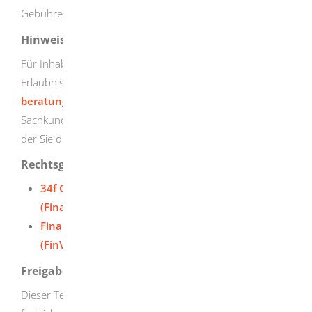
Gebühren. Erkundigen Sie sich bei Ihrer IHK.
Hinweise
Für Inhaber und Inhaberinnen von 34d/34e-GewO-
Erlaubnissen (
Versicherungsvermittlung und -
beratung
) gelten Sonderregelungen bei der
Sachkundeprüfung. Erkundigen Sie sich bei der IHK, vor
der Sie die Prüfung ablegen möchten.
Rechtsgrundlage
34f Gewerbeordnung (GewO)
(Finanzanlagenvermittler)
Finanzanlagenvermittlungsverordnung
(FinVermV)
Freigabevermerk
Dieser Text entstand in enger Zusammenarbeit mit den