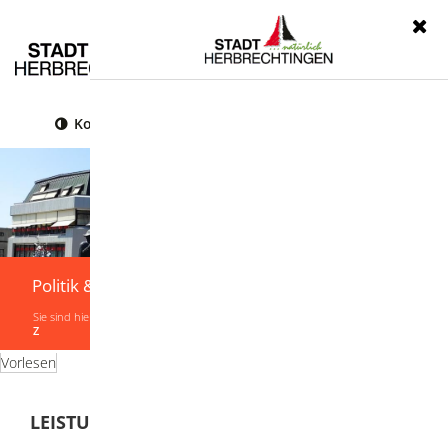
Menü
Kontrast
Leichte Sprache
Gebärdensprache
Politik & Verwaltung
Sie sind hier:
Startseite
|
Politik & Verwaltung
|
Verwaltung
|
Leistungen von A-
Z
Vorlesen
LEISTUNGEN VON A-Z