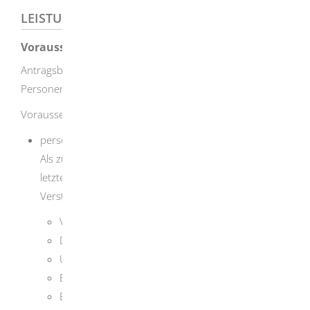
LEISTUNGSDETAILS
Voraussetzungen
Antragsberechtigt sind natürliche und juristische
Personen.
Voraussetzungen für die Erteilung der Erlaubnis sind:
persönliche Zuverlässigkeit
Als zuverlässig gilt regelmäßig nicht, wer in den
letzten fünf Jahren wegen eines der folgenden
Verstöße rechtskräftig verurteilt wurde:
Verbrechen
Diebstahl
Unterschlagung
Erpressung
Betrug