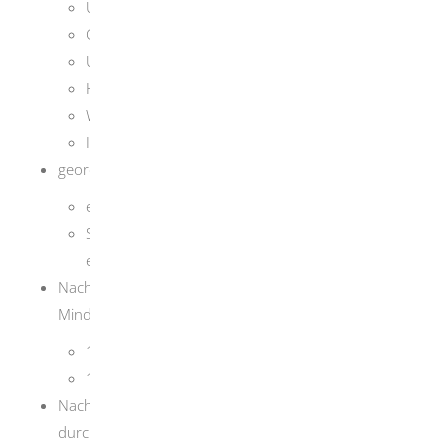
Untreue
Geldwäsche
Urkundenfälschung
Hehlerei
Wucher
Insolvenzstraftaten
geordnete Vermögensverhältnisse
, das bedeutet,
es läuft kein Insolvenzverfahren gegen Sie und
Sie sind nicht im Schuldnerverzeichnis
eingetragen.
Nachweis einer Berufshaftpflichtversicherung
Mindestversicherungssumme:
1.
230.000 Euro pro Versicherungsfall und
1.
850.000 Euro für alle Versicherungsfälle
Nachweis der erforderlichen Sachkunde
, möglich
durch: