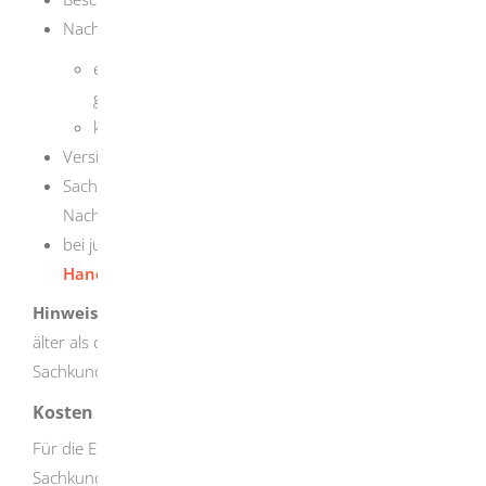
Nachweise, dass
es keine Eintragung im
Schuldnerverzeichnis
gibt und
kein Insolvenzverfahren anhängig ist
Versicherungsbestätigung
Sachkundenachweise (z.B. Abschlusszeugnisse,
Nachweise über Zeiten der Berufsausübung)
bei juristischen Personen den zugehörigen
Handelsregisterauszug
Hinweis:
Die vorzulegenden Unterlagen dürfen nicht
älter als drei Monate sein. Dies gilt nicht für den
Sachkundenachweis.
Kosten
Für die Erteilung der Erlaubnis und die
Sachkundeprüfungen entstehen unterschiedliche hohe