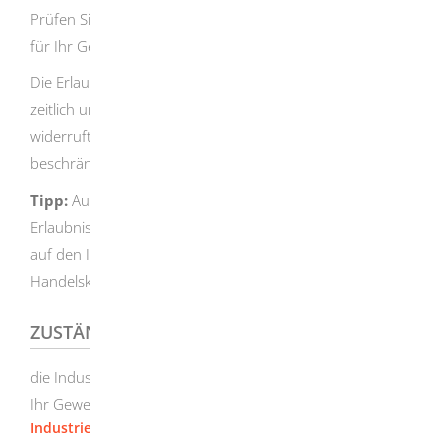
Prüfen Sie vor der Antragstellung, welche Genehmigung
für Ihr Gewerbe notwendig ist.
Die Erlaubnis gilt im gesamten Bundesgebiet und ist
zeitlich unbeschränkt, wenn die Behörde sie nicht
widerruft. Sie kann sie auf eine oder mehrere Kategorien
beschränken.
Tipp:
Ausführliche Informationen zum
Erlaubnisverfahren, Checklisten und Formulare finden Sie
auf den Internetseiten der Industrie- und
Handelskammern.
ZUSTÄNDIGE STELLE
die Industrie- und Handelskammer, in deren Bezirk sich
Ihr Gewerbebetrieb befindet
Industrie- und Handelskammer Ostwürttemberg