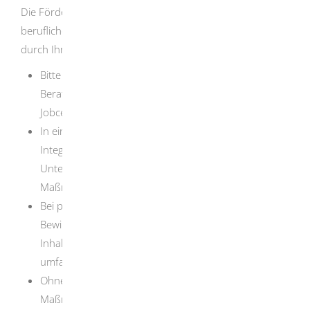
Die Förderung einer Maßnahme zur Aktivierung und
beruflichen Eingliederung muss vor Maßnahmebeginn
durch Ihr Jobcenter genehmigt werden.
Bitte vereinbaren Sie einen persönlichen
Beratungstermin mit dem für Sie zuständigen
Jobcenter.
In einem gemeinsamen Gespräch bespricht Ihre
Integrationsfachkraft mit Ihnen den erforderlichen
Unterstützungsbedarf und berät Sie zu der richtigen
Maßnahmenart.
Bei positiver Entscheidung bekommen Sie die
Bewilligungsunterlagen, mit den Angaben zu Art, Ziel,
Inhalten der Maßnahme, Maßnahmendauer und -
umfang sowie welche Kosten übernommen werden.
Ohne Bewilligung der Teilnahme müssen Sie die
Maßnahmekosten gegebenenfalls selbst tragen.