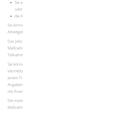
Sie an eine selbständige Tätigkeit heranzuführen
oder
die Aufnahme einer Beschäftigung zu stabilisieren.
Sie können an Maßnahmen bei einem Träger oder einem
Arbeitgeber teilnehmen.
Das Jobcenter kann Träger mit der
Maßnahmendurchführung beauftragen und Ihnen einen
Teilnahmeplatz zuweisen.
Sie können aber auch einen Aktivierungs- und
Vermittlungsgutschein vom Jobcenter zur Anmeldung bei
einem Träger Ihrer Wahl erhalten. Der Gutschein enthält
Angaben zum Ziel und den Inhalten der Maßnahme, die
mit Ihnen vorab besprochen und vereinbart werden.
Die maximal mögliche Förderdauer richtet sich nach dem
Maßnahmeziel und Ihrem individuellen