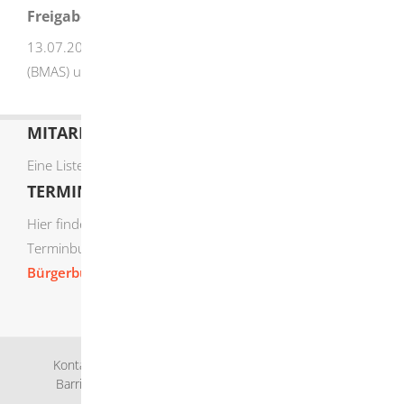
Freigabevermerk
13.07.2026 Bundesministerium für Arbeit und Soziales
(BMAS) und Wirtschaftsministerium Baden-Württemberg
MITARBEITERLISTE
Eine Liste der Mitarbeiter von A-Z finden Sie
hier
.
TERMIN ONLINE BUCHEN
Hier finden Sie die verfügbaren Sachgebiete zur Online-
Terminbuchung:
Bürgerbüro Termine online buchen
Kontakt
Bankverbindung
Impressum
Datenschutz
Barrierefreiheit
Leichte Sprache
Gebärdensprache
Sitemap
Intranet