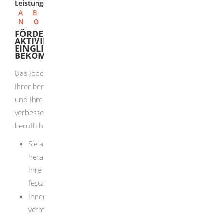
Leistungen
A
B
C
D
E
F
G
H
I
J
K
L
M
N
O
P
Q
R
S
T
U
V
W
X
Y
Z
FÖRDERUNG FÜR MASSNAHMEN ZUR A
KTIVIERUNG UND BERUFLICHEN E
INGLIEDERUNG VOM JOBCENTER B
EKOMMEN
Das Jobcenter kann Maßnahmen fördern, die Sie bei
Ihrer beruflichen (Wieder-) Eingliederung unterstützen
und Ihre Eingliederungschancen auf dem Arbeitsmarkt
verbessern sollen. Diese Maßnahmen zur Aktivierung und
beruflichen Eingliederung haben im Einzelnen das Ziel,
Sie an den Ausbildungs- und Arbeitsmarkt
heranzuführen sowie Vermittlungshemmnisse, die
Ihre berufliche Eingliederung erschweren,
festzustellen, zu verringern oder zu beseitigen,
Ihnen eine versicherungspflichtige Beschäftigung zu
vermitteln,