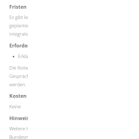
Fristen
Es gibt keine Frist. Nehmen Sie rechtzeitig vor dem
geplanten Maßnahmebeginn Kontakt zu Ihrer
Integrationsfachkraft beim Jobcenter auf.
Erforderliche Unterlagen
Erklärungsbogen Förderung
Die Notwendigkeit der Unterstützungsleistung muss im
Gespräch mit Ihrer Integrationsfachkraft festgestellt
werden.
Kosten
Keine
Hinweise
Weitere Hinweise finden Sie auf der Webseite des
Bundesministeriums für Arbeit und Soziales und der