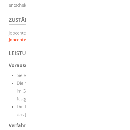
entscheidet Ihr Jobcenter.
ZUSTÄNDIGE STELLE
Jobcenter
Jobcenter Heidenheim
LEISTUNGSDETAILS
Voraussetzungen
Sie erhalten Leistungen der Grundsicherung.
Die Notwendigkeit der Unterstützungsleistung wurde
im Gespräch mit Ihrer Integrationsfachkraft
festgestellt.
Die Teilnahme wurde vor Maßnahmebeginn durch
das Jobcenter genehmigt.
Verfahrensablauf