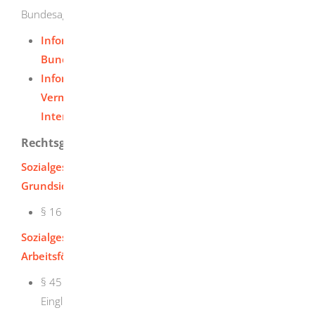
Bundesagentur für Arbeit.
Informationen zur Arbeitsförderung des
Bundesministeriums für Arbeit und Soziales
Informationen zum Aktivierungs- und
Vermittlungsgutschein (AVGS) auf der
Internetseite der Bundesagentur für Arbeit
Rechtsgrundlage
Sozialgesetzbuch (SGB) Zweites Buch (II) - Bürgergeld,
Grundsicherung für Arbeitsuchende:
§ 16 Leistungen zur Eingliederung
Sozialgesetzbuch (SGB) Drittes Buch (III) -
Arbeitsförderung:
§ 45 Maßnahmen zur Aktivierung und beruflichen
Eingliederung