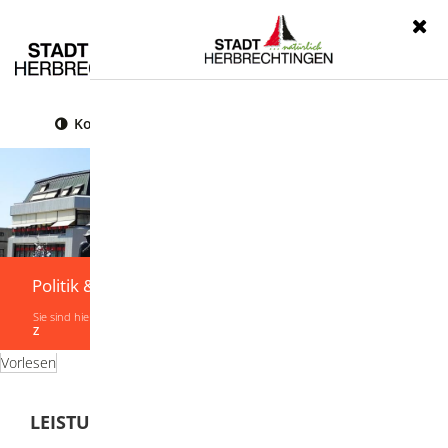
Menü
Kontrast
Leichte Sprache
Gebärdensprache
Politik & Verwaltung
Sie sind hier:
Startseite
|
Politik & Verwaltung
|
Verwaltung
|
Leistungen von A-
Z
Vorlesen
LEISTUNGEN VON A-Z