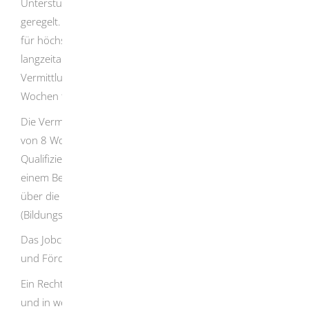
Unterstützungsbedarf und ist zum Teil gesetzlich
geregelt. So können Maßnahmen bei einem Arbeitgeber
für höchstens 6 Wochen stattfinden. Wenn Sie
langzeitarbeitslos sind oder bei Ihnen besondere
Vermittlungshemmnisse vorliegen, können Sie bis zu 12
Wochen teilnehmen.
Die Vermittlung beruflicher Kenntnisse darf die Dauer
von 8 Wochen nicht überschreiten. Längere
Qualifizierungen beziehungsweise Maßnahmen, die zu
einem Berufsabschluss führen, können für Erwachsene
über die Förderung beruflicher Weiterbildung
(Bildungsgutschein) gefördert werden.
Das Jobcenter informiert und berät Sie über Angebote
und Fördermöglichkeiten.
Ein Rechtsanspruch auf die Förderung besteht nicht. Ob
und in welcher Höhe Sie eine Unterstützung erhalten,