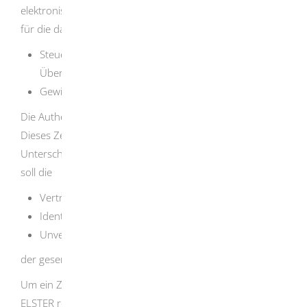
elektronisch an das Finanzamt übermitteln. Dies gilt auch
für die dazugehörende
Steuerbilanz beziehungsweise Handelsbilanz mit
Überleitungsrechnung und
Gewinn- und Verlustrechnung.
Die Authentifizierung erfolgt durch das Elster-Zertifikat.
Dieses Zertifikat hat die Funktion einer elektronischen
Unterschrift und dient Sicherheitszwecken. Das Zertifikat
soll die
Vertraulichkeit
Identität des Absenders und
Unveränderbarkeit des Dateninhalts
der gesendeten Daten sicherstellen.
Um ein Zertifikat zu bekommen, müssen Sie sich bei Mein
ELSTER registrieren. Dazu sind mehrere Arbeitsschritte