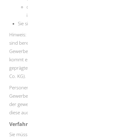
der Verwaltung privaten Vermögens anzusehen
ist und
Sie sich am Wirtschaftsleben werbend beteiligen.
Hinweis
: Kapitalgesellschaften (zum Beispiel GmbH, AG)
sind bereits aufgrund ihrer Rechtsform als
Gewerbebetriebe anzusehen. Auf die Art ihrer Tätigkeit
kommt es nicht an. Das Gleiche gilt für gewerblich
geprägte Personengesellschaften (zum Beispiel GmbH &
Co. KG).
Personengesellschaften unterhalten nur einen einzigen
Gewerbebetrieb. Übt eine Personengesellschaft neben
der gewerblichen noch eine andere Tätigkeit aus, gilt
diese auch als gewerbliche Tätigkeit.
Verfahrensablauf
Sie müssen ihre Gewerbesteuererklärung authentifiziert