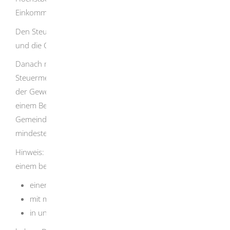
Einkommensteuer angerechnet.
Den Steuermessbetrag übermittelt das Finanzamt an Sie
und die Gemeinde, in der Sie Ihren Betriebssitz haben.
Danach multipliziert die Gemeinde den ermittelten
Steuermessbetrag mit einem Hebesatz. Das Ergebnis ist
der Gewerbesteuerbetrag, der Ihnen gegenüber mit
einem Bescheid festgesetzt wird. Der Hebesatz ist von
Gemeinde zu Gemeinde unterschiedlich, beträgt jedoch
mindestens 200 Prozent.
Hinweis: Das Finanzamt teilt den Steuermessbetrag nach
einem bestimmten Verteilungsschlüssel auf, wenn Sie
einen Gewerbebetrieb
mit mehreren Niederlassungen
in unterschiedlichen Gemeinden