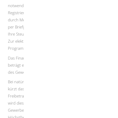
notwendig (zum Beispiel Absenden der
Registrierungsdaten, Versenden einer Bestätigungs-Mail
durch Mein ELSTER, Versenden des Aktivierungscodes
per Briefpost). Registrieren Sie sich rechtzeitig, damit Sie
Ihre Steuererklärung fristgerecht übermitteln können.
Zur elektronischen Übermittlung steht Ihnen das
Programm Mein ELSTER kostenlos zur Verfügung.
Das Finanzamt berechnet den Steuermessbetrag. Dieser
beträgt einheitlich für alle Gewerbebetriebe 3,5 Prozent
des Gewerbeertrags.
Bei natürlichen Personen sowie Personengesellschaften
kürzt das Finanzamt den Gewerbeertrag vorher um den
Freibetrag in Höhe von 24.500 Euro. Darüber hinaus
wird diesen das 4-fache des
Gewerbesteuermessbetrages im Rahmen einer
Höchstbetragsberechnung steuermindernd auf die