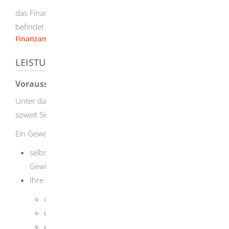
das Finanzamt, in dessen Bezirk sich Ihr Gewerbebetrieb
befindet
Finanzamt Heidenheim
LEISTUNGSDETAILS
Voraussetzungen
Unter das Gewerbesteuergesetz fällt jedes Gewerbe,
soweit Sie es im Inland betreiben.
Ein Gewerbe betreiben Sie, wenn Sie
selbständig, nachhaltig und mit
Gewinnerzielungsabsicht handeln,
Ihre Tätigkeit nicht als Ausübung
der Land- und Forstwirtschaft,
eines freien Berufs,
einer anderen selbständigen Arbeit oder