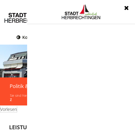
Menü
Kontrast
Leichte Sprache
Gebärdensprache
Politik & Verwaltung
Sie sind hier:
Startseite
|
Politik & Verwaltung
|
Verwaltung
|
Leistungen von A-
Z
Vorlesen
LEISTUNGEN VON A-Z