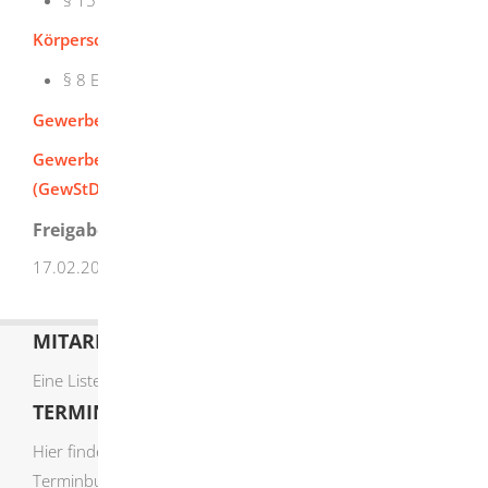
Körperschaftsteuergesetz (KStG)
:
§ 8
Ermittlung des Einkommens
Gewerbesteuergesetz (GewStG)
Gewerbesteuer-Durchführungsverordnung
(GewStDV)
Freigabevermerk
17.02.2026 Finanzministerium Baden-Württemberg
MITARBEITERLISTE
Eine Liste der Mitarbeiter von A-Z finden Sie
hier
.
TERMIN ONLINE BUCHEN
Hier finden Sie die verfügbaren Sachgebiete zur Online-
Terminbuchung: