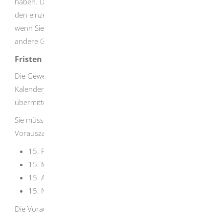
haben. Die Gewerbesteuer wird dann in Teilbeträgen von
den einzelnen Gemeinden erhoben. Das gleiche gilt,
wenn Sie Ihren Betrieb innerhalb eines Jahres in eine
andere Gemeinde verlegt haben.
Fristen
Die Gewerbesteuererklärung für das vorangegangene
Kalenderjahr müssen Sie jährlich bis zum 31. Juli
übermitteln.
Sie müssen vierteljährlich zu folgenden Terminen eine
Vorauszahlung auf die Gewerbesteuer leisten:
15. Februar
15. Mai
15. August
15. November
Die Vorauszahlungsrate pro Termin beträgt jeweils ein