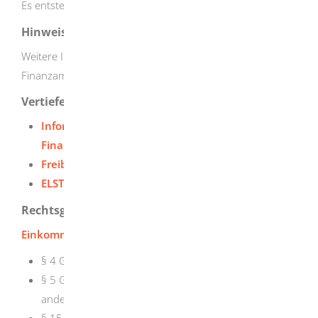
Es entstehen keine Verfahrenskosten.
Hinweise
Weitere Informationen erhalten Sie auch bei Ihrem
Finanzamt.
Vertiefende Informationen
Informationsbroschüre für Existenzgründer des
Finanzministeriums
Freiberufliche oder gewerbliche Tätigkeit
ELSTER - Die elektronische Steuererklärung
Rechtsgrundlage
Einkommensteuergesetz (EStG)
:
§ 4
Gewinnbegriff im Allgemeinen
§ 5 Gewinn bei Kaufleuten und bei bestimmten
anderen Gewerbetreibenden
§ 15 Einkünfte aus Gewerbebetrieb