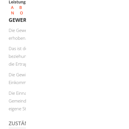
Leistungen
A
B
C
D
E
F
G
H
I
J
K
L
M
N
O
P
Q
R
S
T
U
V
W
X
Y
Z
GEWERBESTEUER - ERKLÄRUNG ABGEBEN
Die Gewerbesteuer wird auf den Gewerbeertrag
erhoben.
Das ist der Gewinn aus dem Gewerbebetrieb abzüglich
beziehungsweise zuzüglich bestimmter Beträge. Er gibt
die Ertragskraft Ihres Betriebs wieder.
Die Gewinnermittlung erfolgt nach den Regeln des
Einkommensteuer- und des Körperschaftsteuergesetzes.
Die Einnahmen aus der Gewerbesteuer fließen an die
Gemeinden, für die die Gewerbesteuer die wichtigste
eigene Steuerquelle darstellt.
ZUSTÄNDIGE STELLE