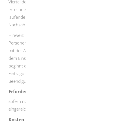
Viertel der Steuer, die die Gemeinde für das letzte Jahr
errechnet hat. Bei der Gewerbesteuererklärung für das
laufende Jahr müssen Sie dementsprechend eine
Nachzahlung leisten oder Sie erhalten eine Gutschrift.
Hinweis: Bei Einzelunternehmen und
Personengesellschaften beginnt die Gewerbesteuerpflicht
mit der Aufnahme der werbenden Tätigkeit und endet mit
dem Einstellen des Betriebs. Bei Kapitalgesellschaften
beginnt die Gewerbesteuerpflicht regelmäßig mit der
Eintragung in das Handelsregister und endet erst mit der
Beendigung jeglicher Tätigkeit.
Erforderliche Unterlagen
sofern noch nicht mit anderen Steuererklärungen
eingereicht: Gewinnermittlung
Kosten