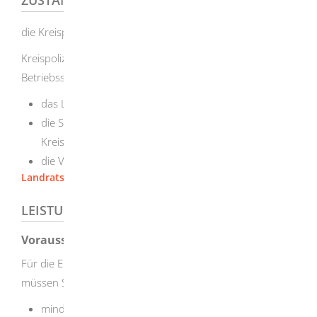
die Kreispolizeibehörde
Kreispolizeibehörde ist, je nach Standort der
Betriebsstätte:
das Landratsamt,
die Stadtverwaltung (in Stadtkreisen und Großen
Kreisstädten) oder
die Verwaltungsgemeinschaft
Landratsamt Heidenheim
LEISTUNGSDETAILS
Voraussetzungen
Für die Erteilung einer Waffenherstellungserlaubnis
müssen Sie
mindestens 18 Jahre alt sein.