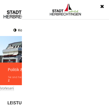
Menü
Kontrast
Leichte Sprache
Gebärdensprache
Politik & Verwaltung
Sie sind hier:
Startseite
|
Politik & Verwaltung
|
Verwaltung
|
Leistungen von A-
Z
Vorlesen
LEISTUNGEN VON A-Z