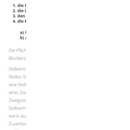
1. die Herstellung, jedoch erst nach Fertigstellung,
2. die Überlassung,
3. den Erwerb,
4. die Bearbeitung durch
a) Umbau oder
b) Austausch eines wesentlichen Teils.
Die Pflicht zur Anzeige besteht auch dann, wenn ein
Blockiersystem eingebaut oder entsperrt wird.
Stellvertretungserlaubnis
Wollen Sie für Ihr erlaubnisbedürftiges Waffengewerbe
eine Stellvertretung oder eine Person mit der Leitung
einer Zweigniederlassung oder unselbständigen
Zweigstelle beauftragen? Dann benötigen Sie dazu eine
Stellvertretungserlaubnis. Diese Erlaubnis wird nur erteilt,
wenn auch die Stellvertretung die erforderliche
Zuverlässigkeit, die persönliche Eignung und die