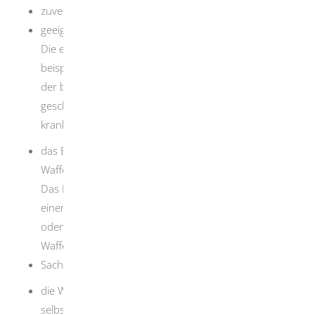
zuverlässig sein.
geeignet sein.
Die erforderliche persönliche Eignung besitzen
beispielsweise diejenigen Personen nicht, bei denen
der begründete Verdacht besteht, dass sie
geschäftsunfähig, alkoholabhängig oder psychisch
krank sind.
das Bedürfnis für die Erteilung einer
Waffenherstellungserlaubnis nachweisen.
Das Bedürfnis (ein vernünftiger Grund) kann sich aus
einem besonders anzuerkennenden persönlichen
oder wirtschaftlichen Interesse, beispielsweise als
Waffenhersteller, ergeben.
Sachkunde
die Waffenherstellung gewerbsmäßig oder
selbständig im Rahmen eines wirtschaftlichen