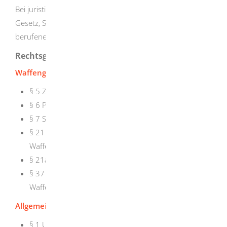
Bei juristischen Personen ist der Wechsel einer durch
Gesetz, Satzung oder Gesellschaftsvertrag zur Vertretung
berufenen Person anzuzeigen.
Rechtsgrundlage
Waffengesetz (WaffG)
:
§ 5 Zuverlässigkeit
§ 6 Persönliche Eignung
§ 7 Sachkunde
§ 21 Gewerbsmäßige Waffenherstellung,
Waffenhandel
§ 21a Stellvertretungserlaubnis
§ 37 Anzeigepflichten der gewerblichen
Waffenhersteller und Waffenhändler
Allgemeine Waffengesetz-Verordnung (AWaffV)
:
§ 1 Umfang der Sachkunde