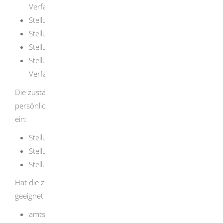
Verfahrensregister
Stellungnahme des Landeskriminalamts
Stellungnahme des Bundespolizeipräsidiums
Stellungnahme des Zollkriminalamtes
Stellungnahme des Landesamts für
Verfassungsschutz
Die
zuständige Waffenbehörde prüft zudem Ihre
persönliche Eignung.
D
azu holt sie folgende Auskünfte
ein:
Stellungnahme des Landeskriminalamts
Stellungnahme des Bundespolizeipräsidiums
Stellungnahme des Zollkriminalamtes
Hat die zuständige Behörde Bedenken, ob Sie persönlich
geeignet sind, kann sie
ein
amts- oder fachärztliches oder