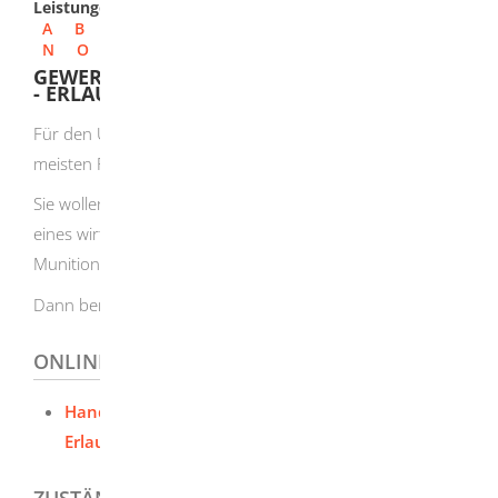
Leistungen
A
B
C
D
E
F
G
H
I
J
K
L
M
N
O
P
Q
R
S
T
U
V
W
X
Y
Z
GEWERBLICHE HERSTELLUNG VON WAFFEN
- ERLAUBNIS BEANTRAGEN
Für den Umgang mit Waffen oder Munition ist in den
meisten Fällen eine Erlaubnis erforderlich.
Sie wollen gewerbsmäßig oder selbstständig im Rahmen
eines wirtschaftlichen Unternehmens Schusswaffen oder
Munition herstellen, bearbeiten oder instand setzen?
Dann benötigen Sie eine Waffenherstellungserlaubnis.
ONLINEANTRAG UND FORMULARE
Handel mit Waffen oder Herstellung von Waffen -
Erlaubnis beantragen
ZUSTÄNDIGE STELLE