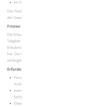
ein fachpsychologisches Zeugnis verlangen.
Den Nachweis der Fachkunde und des Bedürfnisses und
der Gewerbsmäßigkeit müssen Sie selbst erbringen.
Fristen
Die Erlaubnis erlischt, wenn der Erlaubnisinhaber die
Tätigkeit nicht innerhalb eines Jahres nach Erteilung der
Erlaubnis begonnen oder ein Jahr lang nicht ausgeübt
hat. Die Fristen können aus besonderen Gründen
verlängert werden.
Erforderliche Unterlagen
Personalausweis oder Reisepass (bei Ausländern und
Ausländerinnen: Nationalpass)
eventuell ein amts- oder fachärztliches oder ein
fachpsychologisches Zeugnis
Etwaige weitere Unterlagen, die Sie vorlegen müssen,