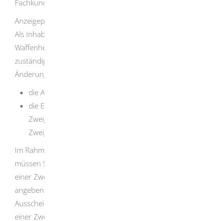
Fachkunde besitzt.
Anzeigepflichten
Als Inhaberin oder Inhaber einer
Waffenherstellungserlaubnis müssen Sie bei der
zuständigen Stelle innerhalb von zwei Wochen folgende
Änderungen anzeigen:
die Aufnahme und Einstellung des Betriebs sowie
die Eröffnung und Schließung einer
Zweigniederlassung oder einer unselbständigen
Zweigstelle.
Im Rahmen der Aufnahme- oder Eröffnungsanzeige
müssen Sie auch die mit der Leitung des Betriebs oder
einer Zweigniederlassung beauftragten Personen
angeben. Außerdem müssen Sie die Einstellung oder das
Ausscheiden einer mit der Leitung des Betriebs oder
einer Zweigniederlassung beauftragten Person anzeigen.