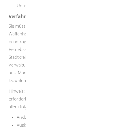
Unternehmens ausüben.
Verfahrensablauf
Sie müssen die Erteilung einer
Waffenherstellungserlaubnis bei der zuständigen Stelle
beantragen. Zuständig ist je nach Standort Ihrer
Betriebsstätte das Landratsamt, die Stadtverwaltung (in
Stadtkreisen und Großen Kreisstädten) oder die
Verwaltungsgemeinschaft. Das Antragsformular liegt dort
aus. Manche Behörden bieten das Antragsformular zum
Download an.
Hinweis: Die zuständige Behörde prüft, ob Sie die
erforderliche Zuverlässigkeit besitzen. Dazu holt sie vor
allem folgende Auskünfte ein:
Auskunft aus dem Bundeszentralregister
Auskunft aus dem zentralen staatsanwaltschaftlichen