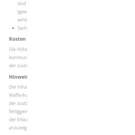
sind abhängig vom Grund Ihres Bedürfnisses
(gewerbsmäßig oder selbstständig im Rahmen einer
wirtschaftlichen Unternehmung).
Sachkundenachweis
Kosten
Die Höhe der Gebühren richtet sich nach der
kommunalen Gebührenregelung. Erkundigen Sie sich bei
der zuständigen Behörde.
Hinweise
Der Inhaber einer Waffenherstellungserlaubnis oder
Waffenhandelserlaubnis nach § 21 Absatz 1 Satz 1 hat
der zuständigen Behörde den folgenden Umgang mit
fertiggestellten Schusswaffen, deren Erwerb oder Besitz
der Erlaubnis bedarf, unverzüglich elektronisch
anzuzeigen: