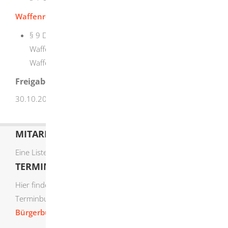
Waffenregistergsetz (WaffRG)
:
§ 9 Datenübermittlung der gewerblichen
Waffenhersteller und Waffenhändler an die
Waffenbehörden
Freigabevermerk
30.10.2025 Innenministerium Baden-Württemberg
MITARBEITERLISTE
Eine Liste der Mitarbeiter von A-Z finden Sie
hier
.
TERMIN ONLINE BUCHEN
Hier finden Sie die verfügbaren Sachgebiete zur Online-
Terminbuchung:
Bürgerbüro Termine online buchen