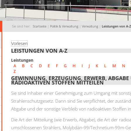
Sie sind hier:
Startseite
|
Politik & Verwaltung
|
Verwaltung
|
Leistungen von A-Z
Vorlesen
LEISTUNGEN VON A-Z
Leistungen
A
B
C
D
E
F
G
H
I
J
K
L
M
N
Z
GEWINNUNG, ERZEUGUNG, ERWERB, ABGABE 
RADIOAKTIVEN STOFFEN MITTEILEN
Sie sind Inhaber einer Genehmigung zum Umgang mit sonsti
Strahlenschutzgesetz. Dann sind Sie verpflichtet, der zust
Abgabe und der sonstige Verbleib von radioaktiven Stoffen i
Die Art der Mitteilung (wie Erwerb, Abgabe), die Art der radi
umschlossenen Strahlers, Molybdän-99/Technetium-99m-Gener