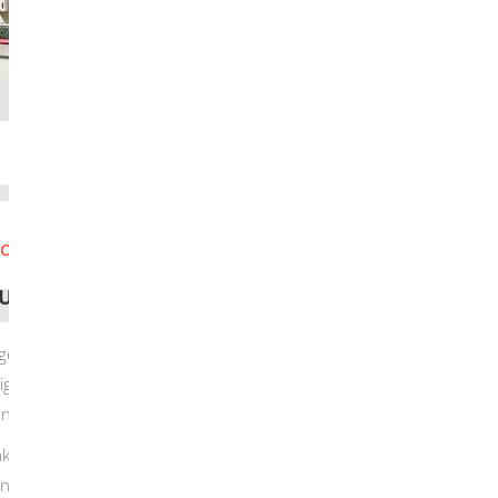
O
P
Q
R
S
T
U
V
W
X
Y
UND SONSTIGEN VERBLEIB VON
gen radioaktiven Stoffen nach dem
ändigen Behörde Gewinnung, Erzeugung, Erwerb,
nnerhalb eines Monats mitzuteilen.
oaktiven Stoffe (wie Radionuklid, Nummer des
ator) und die Höhe der Aktivität ist mit