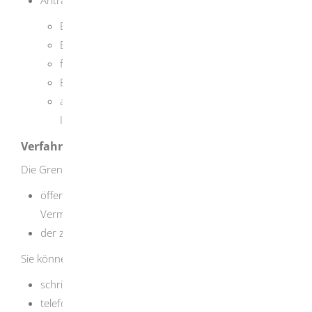
Eigentümer und Eigentümerinnen
Erbbauberechtigte
für Grundbuchsachen zuständige Amtsgerichte
Banken
andere Personen, wenn sie ein berechtigtes
Interesse nachweisen.
Verfahrensablauf
Die Grenzbescheinigung können Sie beantragen bei
öffentlich bestellten Vermessungsingenieuren oder
Vermessungsingenieurinnen oder
der zuständigen Vermessungsbehörde.
Sie können den Antrag formlos stellen:
schriftlich,
telefonisch oder