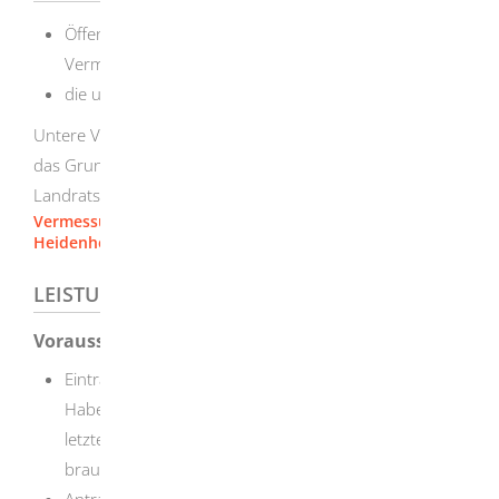
Öffentlich bestellte Vermessungsingenieure oder
Vermessungsingenieurinnen oder
die untere Vermessungsbehörde
Untere Vermessungsbehörde ist je nach Ort, in dem sich
das Grundstück befindet, die Stadtverwaltung oder das
Landratsamt.
Vermessungsarbeiten und Ausbildung [Landratsamt
Heidenheim]
LEISTUNGSDETAILS
Voraussetzungen
Eintrag des Gebäudes im Liegenschaftskataster
Haben Sie den Grundriss des Gebäudes seit der
letzten Vermessung ("Gebäudeaufnahme") geändert,
brauchen Sie eine erneute Einmessung.
Antragsberechtigte sind: