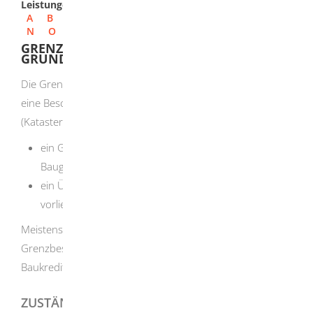
Leistungen
A
B
C
D
E
F
G
H
I
J
K
L
M
N
O
P
Q
R
S
T
U
V
W
X
Y
Z
GRENZBESCHEINIGUNG FÜR EIN
GRUNDSTÜCK BEANTRAGEN
Die Grenzbescheinigung, auch "Grenzattest" genannt, ist
eine Bescheinigung der Vermessungsbehörde
(Katasteramt). Sie weist nach, dass
ein Gebäude innerhalb der Grenzen eines
Baugrundstücks liegt oder
ein Überbau auf ein angrenzendes Grundstück
vorliegt.
Meistens fordern Banken oder andere Kreditgeber
Grenzbescheinigungen für Gebäude, für die sie
Baukredite gewähren.
ZUSTÄNDIGE STELLE