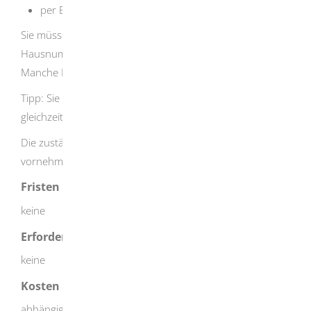
per E-Mail stellen
Sie müssen das Flurstück angeben mit Straße,
Hausnummer oder Gemarkung, Flur, Flurstücksnummer.
Manche Behörden bieten ein eigenes Formular an.
Tipp:
Sie können die Grenzbescheinigung auch
gleichzeitig mit der Gebäudeeinmessung beantragen.
Die zuständige Stelle kann eine Ortsbesichtigung
vornehmen, bevor sie die Grenzbescheinigung ausstellt.
Fristen
keine
Erforderliche Unterlagen
keine
Kosten
abhängig vom jeweiligen Arbeitsaufwand