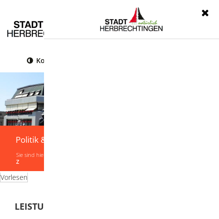
Menü
Kontrast
Leichte Sprache
Gebärdensprache
Politik & Verwaltung
Sie sind hier:
Startseite
|
Politik & Verwaltung
|
Verwaltung
|
Leistungen von A-
Z
Vorlesen
LEISTUNGEN VON A-Z