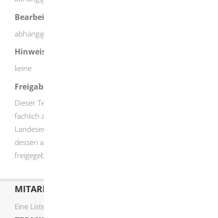
Bearbeitungsdauer
abhängig vom jeweiligen Arbeitsaufwand
Hinweise
keine
Freigabevermerk
Dieser Text entstand in enger Zusammenarbeit mit den
fachlich zuständigen Stellen. Das Ministerium für
Landesentwicklung und Wohnen Baden-Württemberg hat
dessen ausführliche Fassung am 26.04.2024
freigegeben.
MITARBEITERLISTE
Eine Liste der Mitarbeiter von A-Z finden Sie
hier
.