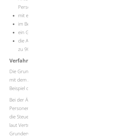
Personengesellschaft
mit einem inländischen Grundstück
im Betriebsvermögen und
ein Gesellschafter hält 90 % der Anteile oder
die Anteilseigner ändern sich innerhalb von 10 Jahren
zu 90 % auf neue Gesellschafter.
Verfahrensablauf
Die Grunderwerbsteuer entsteht grundsätzlich bereits
mit dem Abschluss des wirksamen Rechtsgeschäfts, zum
Beispiel des notariellen Kaufvertrages.
Bei der Änderung des Gesellschafterbestandes bei der
Personengesellschaft oder Kapitalgesellschaft entsteht
die Steuer mit Abtretung der Anteile (dinglicher Übergang
laut Vertrag). Bei Umwandlungen entsteht die
Grunderwerbsteuer mit Eintrag im Handelsregister.