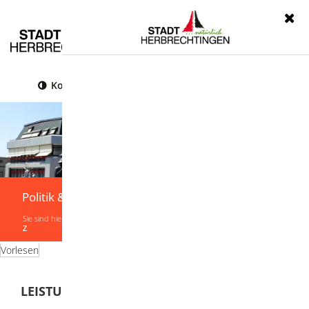
Menü
Kontrast
Leichte Sprache
Gebärdensprache
Politik & Verwaltung
Sie sind hier:
Startseite
|
Politik & Verwaltung
|
Verwaltung
|
Leistungen von A-
Z
Vorlesen
LEISTUNGEN VON A-Z