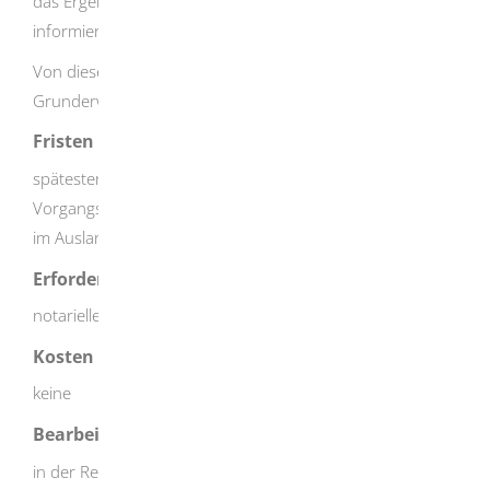
das Ergebnis der Prüfung, den Grundbesitzwert,
informiert es die zuständige Stelle.
Von dieser erhalten Sie dann einen
Grunderwerbsteuerbescheid.
Fristen
spätestens 2 Wochen nach Kenntniserlangung des
Vorgangs durch Sie oder den Notar, bei Steuerschuldner
im Ausland 4 Wochen nach Kenntniserlangung
Erforderliche Unterlagen
notarieller beziehungsweise privatrechtlicher Vertrag
Kosten
keine
Bearbeitungsdauer
in der Regel mehrere Monate, bei Fällen bei denen eine