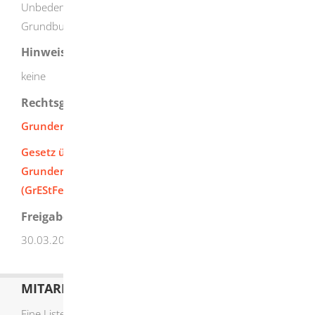
Unbedenklichkeitsbescheinigung für die Eintragung ins
Grundbuch erforderlich ist 8-10 Wochen
Hinweise
keine
Rechtsgrundlage
Grunderwerbsteuergesetz (GrEStG)
Gesetz über die Festsetzung des Steuersatzes für die
Grunderwerbsteuer in Baden-Württemberg
(GrEStFestG BW)
Freigabevermerk
30.03.2026 Finanzministerium Baden-Württemberg
MITARBEITERLISTE
Eine Liste der Mitarbeiter von A-Z finden Sie
hier
.