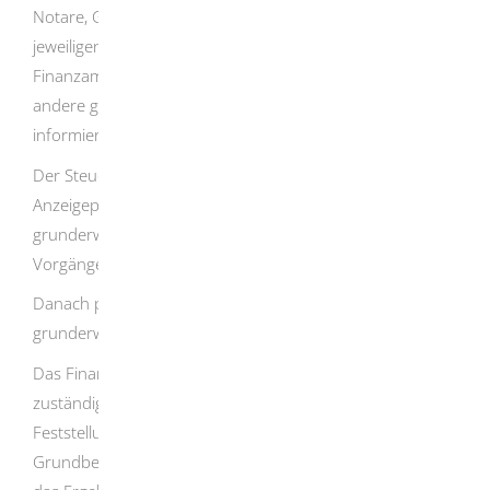
Notare, Gerichte und Behörden beziehungsweise die
jeweiligen Vertragsparteien müssen das zuständige
Finanzamt über den Anteilskauf beziehungsweise über
andere grunderwerbsteuerbare Rechtsvorgänge
informieren.
Der Steuerschuldner nach
§ 13 GrEStG
hat ebenfalls
Anzeigepflichten nach
§ 19 GrEStG
bei
grunderwerbsteuerbaren gesellschaftsrechtlichen
Vorgängen.
Danach prüft die zuständige Stelle, ob ein
grunderwerbsteuerlicher Tatbestand verwirklicht ist.
Das Finanzamt, das für die Bewertung des Grundstück
zuständig ist, fordert Sie zur Abgabe einer
Feststellungserklärung zur Feststellung des
Grundbesitzwertes für das Betriebsgrundstück auf. Über