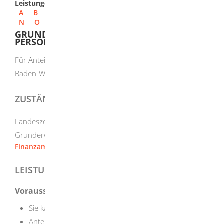
Leistungen
A
B
C
D
E
F
G
H
I
J
K
L
M
N
O
P
Q
R
S
T
U
V
W
X
Y
Z
GRUNDERWERBSTEUER ALS KAPITAL- ODER
PERSONENGESELLSCHAFT BEZAHLEN
Für Anteilskäufe bestimmter Gesellschaften gibt es in
Baden-Württemberg eine zentrale zuständige Stelle.
ZUSTÄNDIGE STELLE
Landeszentralstelle für gesellschaftsrechtliche
Grunderwerbsteuerfälle
Finanzamt Schwetzingen
LEISTUNGSDETAILS
Voraussetzungen
Sie kaufen in Baden-Württemberg
Anteile an einer Kapitalgesellschaft oder an einer