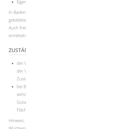
Eigentumswohnungen
In Baden-Württemberg erstatten die bei den Gemeinden
gebildeten Gutachterausschüsse Verkehrswertgutachten.
Auch freie Sachverständige können Verkehrswerte
ermitteln.
ZUSTÄNDIGE STELLE
der Gutachterausschuss der Stadt/Gemeinde oder
der Verwaltungsgemeinschaft, in dessen
Zuständigkeitsbereich das Grundstück liegt
bei Begutachtung mehrerer Grundstücke, die eine
wirtschaftliche Einheit bilden: gegebenenfalls der
Gutachterausschuss, in dessen Gebiet die größte
Fläche liegt
Hinweis: Die Gutachterausschüsse sind in Baden-
Württemberg bei den Gemeinden gebildet. Die