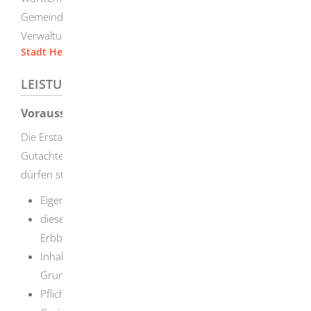
Gemeinden können die Aufgabe auf eine
Verwaltungsgemeinschaft übertragen.
Stadt Herbrechtingen
LEISTUNGSDETAILS
Voraussetzungen
Die Erstattung eines Gutachtens durch den
Gutachterausschuss erfordert einen Antrag. Einen Antrag
dürfen stellen:
Eigentümer und Eigentümerinnen oder
diesen gleichstehende Berechtigte (z.B.
Erbbauberechtigte)
Inhaber oder Inhaberinnen anderer Rechte am
Grundstück
Pflichtteilsberechtigte (die nächsten Angehörigen)