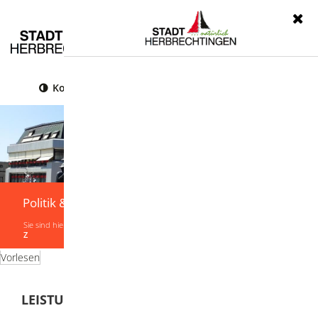
Menü
Kontrast
Leichte Sprache
Gebärdensprache
Politik & Verwaltung
Sie sind hier:
Startseite
|
Politik & Verwaltung
|
Verwaltung
|
Leistungen von A-
Z
Vorlesen
LEISTUNGEN VON A-Z