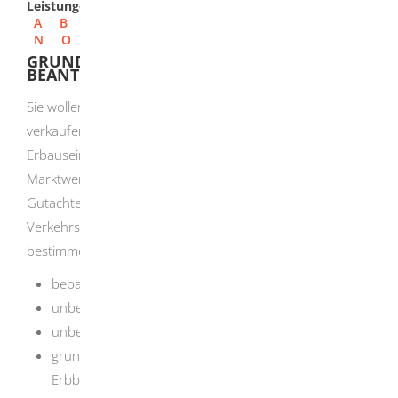
Leistungen
A
B
C
D
E
F
G
H
I
J
K
L
M
N
O
P
Q
R
S
T
U
V
W
X
Y
Z
GRUNDSTÜCKSWERTERMITTLUNG
BEANTRAGEN
Sie wollen ein bebautes oder unbebautes Grundstück
verkaufen oder aus anderen Gründen
(zum Beispiel
Erbauseinandersetzung, Darlehensaufnahme)
den
Marktwert einer Immobilie ermitteln lassen. Dafür werden
Gutachten ausgefertigt, die in der Regel den
Verkehrswert (Marktwert) für die folgenden Objekte
bestimmen:
bebaute Grundstücke einschließlich der Gebäude
unbebaute Grundstücke
unbebaute oder bebaute Grundstücksteile
grundstücksgleiche Rechte
(zum Beispiel
Erbbaurechte)