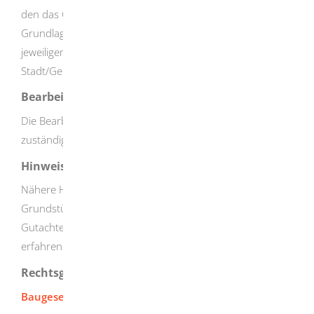
den das Gutachten ermittelt hat und werden auf
Grundlage des Kommunalabgabengesetzes nach der
jeweiligen Verwaltungsgebührensatzung der
Stadt/Gemeinde bemessen.
Bearbeitungsdauer
Die Bearbeitungsdauer kann stark variieren und ist beim
zuständigen Gutachterausschuss zu erfragen.
Hinweise
Nähere Hinweise zur Beantragung einer
Grundstückswertermittlung sind beim örtlich zuständigen
Gutachterausschuss oder bei
freien Sachverständigen zu
erfahren.
Rechtsgrundlage
Baugesetzbuch (BauGB):