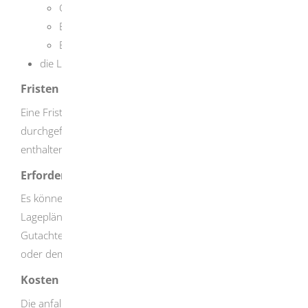
Grundstücksgestalt
Bodenbeschaffenheit
Bebauung
die Lage des Grundstücks
Fristen
Eine Frist, innerhalb der eine Grundstücksermittlung
durchgeführt sein sollte, ist in den Rechtgrundlagen nicht
enthalten.
Erforderliche Unterlagen
Es können unterschiedliche Unterlagen (zum Beispiel
Lagepläne) notwendig sein. Diese Unterlagen fordert der
Gutachterausschuss bei Bedarf bei der Antragstellerin
oder dem Antragsteller an.
Kosten
Die anfallenden Gebühren richten sich nach dem Wert,