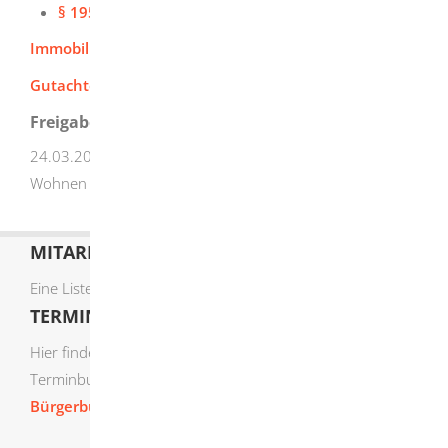
§ 195 – 199
Wertermittlung
Immobilienwertermittlungsverordnung (ImmoWertV)
Gutachterausschussverordnung (GuAVO)
Freigabevermerk
24.03.2026 Ministerium für Landesentwicklung und
Wohnen Baden-Württemberg
MITARBEITERLISTE
Eine Liste der Mitarbeiter von A-Z finden Sie
hier
.
TERMIN ONLINE BUCHEN
Hier finden Sie die verfügbaren Sachgebiete zur Online-
Terminbuchung:
Bürgerbüro Termine online buchen