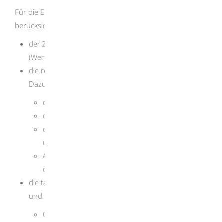
Für die Ermittlung des Verkehrswertes werden vor allem
berücksichtigt:
der Zeitpunkt, auf den sich die Ermittlung bezieht
(Wertermittlungsstichtag)
die rechtlichen Gegebenheiten
Dazu zählen:
der Entwicklungszustand
der beitragsrechtliche Zustand des Grundstücks
der abgabenrechtliche Zustand des Grundstücks
und
Art und Maß der baulichen Nutzung nach dem
öffentlichen Bau- und Planungsrecht
die tatsächlichen Eigenschaften des Grundstückes
und die sonstige Beschaffenheit
wie
Grundstücksgröße