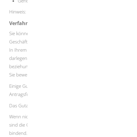
Gerichte und Justizbehörden
Hinweis: Kaufinteressenten sind nicht antragsberechtigt.
Verfahrensablauf
Sie können die Grundstückswertermittlung bei der
Geschäftsstelle des Gutachterausschusses beantragen.
In Ihrem Antrag müssen Sie Ihre Berechtigung dazu
darlegen. Teilen Sie mit, welches Grundstück
beziehungsweise welches Recht an welchem Grundstück
Sie bewertet haben möchten.
Einige Gutachterausschüsse bieten dafür ein eigenes
Antragsformular an.
Das Gutachten erhalten Sie in schriftlicher Form.
Wenn nicht anders bestimmt oder nichts vereinbart wird,
sind die Gutachten der Gutachterausschüsse nicht
bindend.