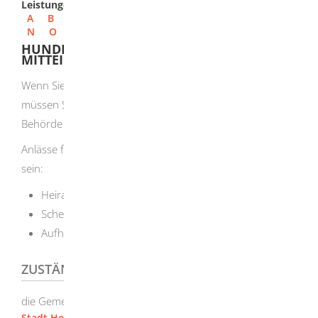
Leistungen
A
B
C
D
E
F
G
H
I
J
K
L
M
N
O
P
Q
R
S
T
U
V
W
X
Y
Z
HUNDEHALTUNG - NAMENSÄNDERUNG
MITTEILEN
Wenn Sie einen Hund halten und sich Ihr Name ändert,
müssen Sie Ihren neuen Namen der zuständigen
Behörde mitteilen.
Anlässe für eine Namensänderung können beispielsweise
sein:
Heirat
Scheidung
Aufhebung einer Lebenspartnerschaft
ZUSTÄNDIGE STELLE
die Gemeinde- oder Stadtverwaltung des Wohnsitzes
Stadt Herbrechtingen