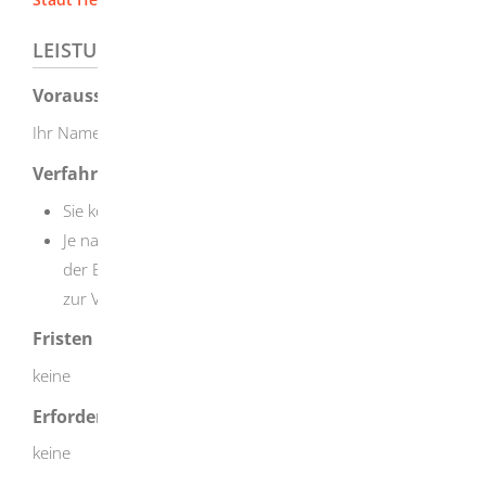
LEISTUNGSDETAILS
Voraussetzungen
Ihr Name hat sich geändert.
Verfahrensablauf
Sie können die Namensänderung formlos mitteilen.
Je nach Angebot der Gemeinde steht ein Formular in
der Behörde oder zum Herunterladen im Internet
zur Verfügung.
Fristen
keine
Erforderliche Unterlagen
keine