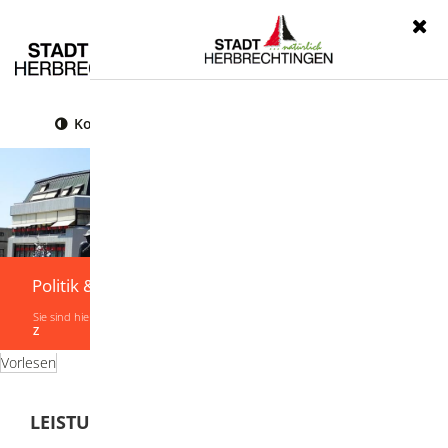
Menü
Kontrast
Leichte Sprache
Gebärdensprache
Politik & Verwaltung
Sie sind hier:
Startseite
|
Politik & Verwaltung
|
Verwaltung
|
Leistungen von A-
Z
Vorlesen
LEISTUNGEN VON A-Z