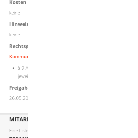
Kosten
keine
Hinweise
keine
Rechtsgrundlage
Kommunalabgabengesetz (KAG)
:
§ 9 Absatz 3 Gemeindesteuern in Verbindung mit der
jeweiligen Satzung Ihrer Gemeinde
Freigabevermerk
26.05.2026 Innenministerium Baden-Württemberg
MITARBEITERLISTE
Eine Liste der Mitarbeiter von A-Z finden Sie
hier
.