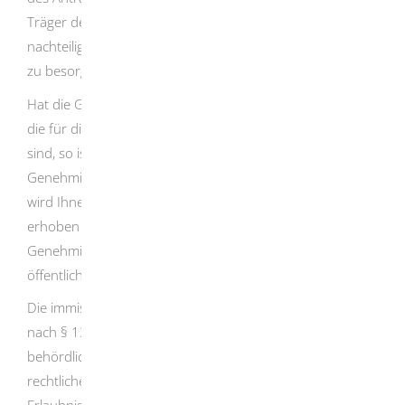
Träger des Vorhabens dies beantragen und erhebliche
nachteilige Auswirkungen auf relevante Schutzgüter nicht
zu besorgen sind.
Hat die Genehmigungsbehörde alle Umstände ermittelt,
die für die Erteilung einer Genehmigung von Bedeutung
sind, so ist über den Antrag zu entscheiden. Der
Genehmigungsbescheid ist schriftlich zu begründen und
wird Ihnen und den Personen, die Einwendungen
erhoben haben, zugestellt. Die Zustellung des
Genehmigungsbescheides an Einwender kann durch
öffentliche Bekanntmachung ersetzt werden.
Die immissionsschutzrechtliche Genehmigung schließt
nach § 13 BImSchG andere die Anlage betreffende
behördliche Entscheidungen ein, insbesondere öffentlich-
rechtliche Genehmigungen, Zulassungen, Verleihungen,