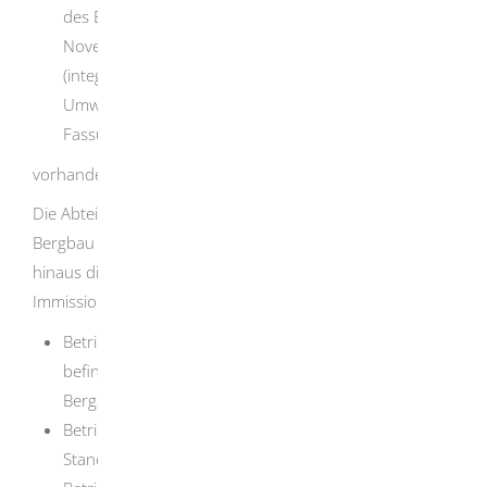
des Europäischen Parlaments und des Rates vom 24.
November 2010 über Industrieemissionen
(integrierte Vermeidung und Verminderung der
Umweltverschmutzung) in der jeweils geltenden
Fassung
vorhanden ist oder errichtet werden soll.
Die Abteilung 9, Landesamt für Geologie, Rohstoffe und
Bergbau des Regierungspräsidiums Freiburg ist darüber
hinaus die landesweit zuständige
Immissionsschutzbehörde für
Betriebsgelände einschließlich der darauf
befindlichen Anlagen und Tätigkeiten, die der
Bergaufsicht unterliegen,
Betriebsgelände mit Seilschwebebahnen und
Standseilbahnen, die dem Personenverkehr dienen,