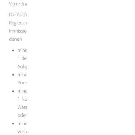
Verordnung oder dem Bergrecht unterliegen):
Die Abteilungen 5, Umwelt der jeweils örtlich zuständigen
Regierungspräsidien sind die zuständigen
Immissionsschutzbehörden für Betriebsgelände, auf
denen
mindestens eine Anlage, die in Spalte d des Anhangs
1 der Verordnung über genehmigungsbedürftige
Anlagen mit dem Buchstabe E gekennzeichnet ist,
mindestens ein Betriebsbereich nach § 3 Absatz 5a
Bundes-Immissionsschutzgesetz (Störfallbetrieb),
mindestens eine Anlage, die nach § 60 Absatz 3 Satz
1 Nummer 2 oder Nummer 3 des
Wasserhaushaltsgesetzes genehmigungsbedürftig ist
oder
mindestens eine Deponie nach Artikel 10 in
Verbindung mit Anhang I der Richtlinie 2010/75/EU