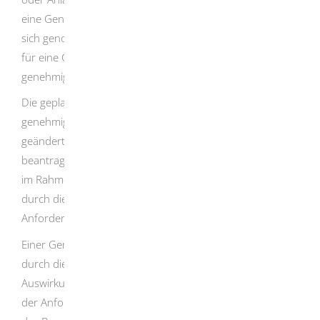
eine Genehmigung erforderlich, wenn die Änderung für
sich genommen bereits die maßgebliche Leistungsgrenze
für eine Genehmigungspflicht nach der
Verordnung über
genehmigungsbedürftige Anlagen (4. BImSchV)
erreicht.
Die geplante wesentliche Änderung der
genehmigungsbedürftigen Anlage ist bei der für die
geänderte Anlage zuständigen Genehmigungsbehörde zu
beantragen.
Von Seiten der Genehmigungsbehörde wird
im Rahmen des Genehmigungsverfahren überprüft, ob
durch die geänderte Anlage weiterhin die rechtlichen
Anforderungen erfüllt werden.
Einer Genehmigung bedarf es dann nicht, wenn die
durch die Änderung hervorgerufenen nachteiligen
Auswirkungen offensichtlich gering sind und die Erfüllung
der Anforderungen der Genehmigungsvoraussetzungen