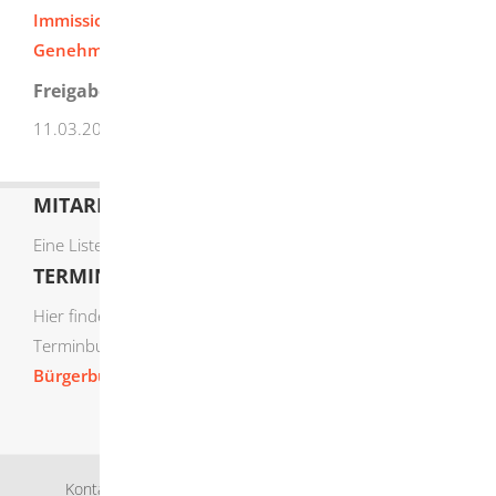
Immissionsschutzgesetzes
(Verordnung über das
Genehmigungsverfahren
-
9. BImSchV)
Freigabevermerk
11.03.2026
Umweltministerium Baden-Württemberg
MITARBEITERLISTE
Eine Liste der Mitarbeiter von A-Z finden Sie
hier
.
TERMIN ONLINE BUCHEN
Hier finden Sie die verfügbaren Sachgebiete zur Online-
Terminbuchung:
Bürgerbüro Termine online buchen
Kontakt
Bankverbindung
Impressum
Datenschutz