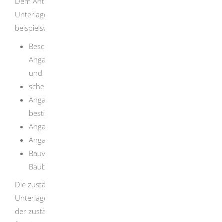
Dem Antrag sind die für eine Beurteilung erforderlichen
Unterlagen beizufügen. Hierbei handelt es sich
beispielsweise um
Beschreibungen des Vorhabens, einschließlich
Angaben zu Anlagenteilen, Verfahrensschritten, Stoff-
und Produktdaten,
schematische Darstellungen und Fließbilder,
Angaben zu möglichen Störungen des
bestimmungsgemäßen Betriebs,
Angaben zu Emissionen und Immissionen,
Angaben zu Abfällen und Abwässern,
Bauvorlagen: Lageplan, Bauzeichnungen,
Baubeschreibung,
Die zuständige Stelle kann im Bedarfsfall weitere
Unterlagen verlangen. Stimmen Sie sich im Vorfeld mit
der zuständigen Immissionsschutzbehörde bezüglich der