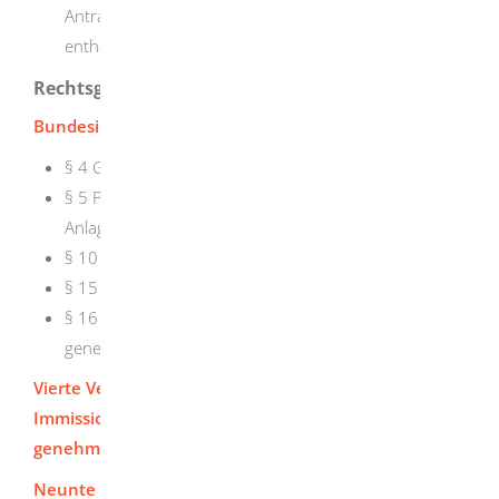
Antragsaufbaus sowie eine Auflistung der
enthaltenen Uploadfelder.
Rechtsgrundlage
Bundesimmissionsschutzgesetz (BImSchG)
:
§ 4 Genehmigung
§ 5 Pflichten der Betreiber genehmigungsbedürftiger
Anlagen
§ 10 Genehmigungsverfahren
§ 15 Änderung genehmigungsbedürftiger Anlagen
§ 16 Wesentliche Änderung
genehmigungsbedürftiger Anlagen
Vierte Verordnung zur Durchführung des Bundes-
Immissionsschutzgesetzes
(Verordnung über
genehmigungsbedürftige Anlagen - 4. BImSchV)
Neunte Verordnung zur Durchführung des Bundes-