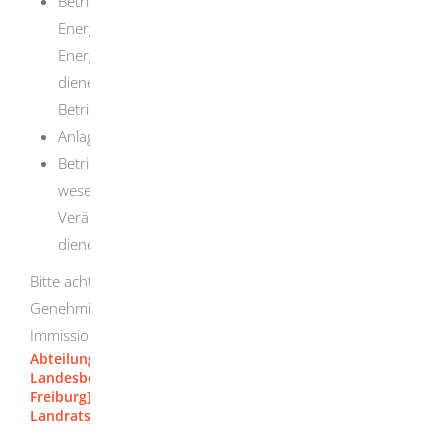
Betriebsgelände mit Gashochdruckleitungen, die als
Energieanlagen im Sinne des
Energiewirtschaftsgesetzes der Versorgung mit Gas
dienen und die für einen maximal zulässigen
Betriebsdruck von mehr als 16 bar ausgelegt sind,
Anlagen der untertägigen Abfallentsorgung und
Betriebsgelände mit Anlagen, die der Herstellung,
wesentlichen Erweiterung und wesentlichen
Veränderung von unterirdischen Hohlräumen
dienen.
Bitte achten Sie darauf, dass Sie Ihren
Genehmigungsantrag bei der für Ihre Anlage zuständigen
Immissionsschutzbehörde stellen.
Abteilung 5 - Umwelt [Regierungspräsidium Stuttgart]
Landesbergdirektion, Abteilung 9 [Regierungspräsidium
Freiburg]
Landratsamt Heidenheim