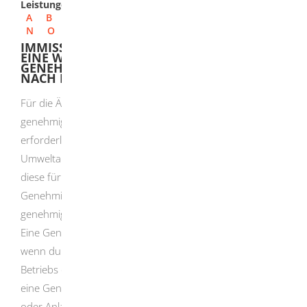
Leistungen
A
B
C
D
E
F
G
H
I
J
K
L
M
N
O
P
Q
R
S
T
U
V
W
X
Y
Z
IMMISSIONSSCHUTZ - GENEHMIGUNG FÜR
EINE WESENTLICHE ÄNDERUNG EINER
GENEHMIGUNGSBEDÜRFTIGEN ANLAGE
NACH BIMSCHG BEANTRAGEN
Für die Änderung an einer immissionsschutzrechtlich
genehmigten Anlage ist ebenfalls eine Genehmigung
erforderlich, wenn durch die Änderung nachteilige
Umweltauswirkungen hervorgerufen werden können und
diese für die Prüfung der
Genehmigungsvoraussetzungen der
genehmigungsbedürftigen Anlage erheblich sein können.
Eine Genehmigung ist immer auch dann erforderlich,
wenn durch die Änderung oder die Erweiterung des
Betriebs der genehmigungsbedürftigen Anlage die für
eine Genehmigungspflicht maßgebliche Leistungsgrenze
oder Anlagegröße erstmals erreicht wird. Zudem ist stets