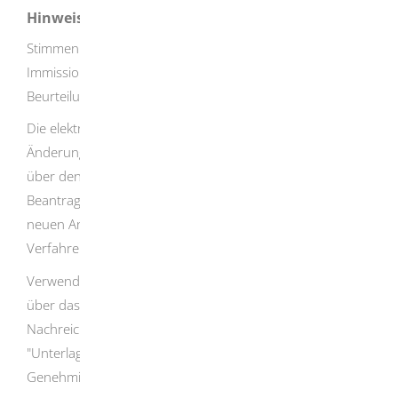
Hinweise
Stimmen Sie sich im Vorfeld mit der zuständigen
Immissionsschutzbehörde bezüglich der für eine
Beurteilung erforderlichen Unterlagen ab.
Die elektronische Beantragung der wesentlichen
Änderung einer genehmigungsbedürftigen Anlage erfolgt
über den gleichen Onlineantrag, mit der auch die
Beantragung der Errichtung und des Betriebs einer
neuen Anlage erfolgt
. Die Auswahl der
Verfahrensvariante erfolgt innerhalb der Antragsstellung.
Verwenden Sie bei einer elektronischen Antragstellung
über das Serviceportal Baden-Württemberg für die
Nachreichung von Antragsunterlagen den Online-Prozess
"Unterlagen für immissionsschutzrechtliche
Genehmigung nachreichen".