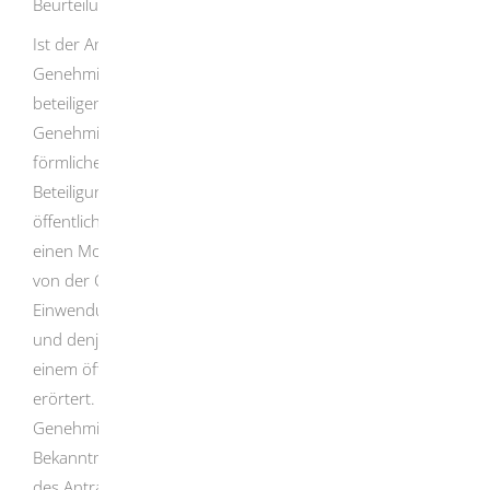
Beurteilung erforderlich sind, sind diese nachzureichen.
Ist der Antrag vollständig, fordert die
Genehmigungsbehörde die an dem Verfahren zu
beteiligenden Behörden auf, ihre Stellungnahme zu den
Genehmigungsvoraussetzungen abzugeben. Bei einem
förmlichen Genehmigungsverfahren erfolgt zudem eine
Beteiligung der Öffentlichkeit, bei dem das Vorhaben
öffentlich bekannt gemacht und die Antragsunterlagen
einen Monat lang ausgelegt werden sowie Einwendungen
von der Öffentlichkeit erhoben werden können.
Gibt es
Einwendungen, werden diese
gegebenenfalls
mit Ihnen
und denjenigen, die die Einwendungen erhoben haben, in
einem öffentlichen Termin
oder einer Onlinekonsultation
erörtert
. Gemäß § 16 BImSchG soll die
Genehmigungsbehörde von der öffentlichen
Bekanntmachung des Vorhabens sowie der Auslegung
des Antrags und der Unterlagen absehen, wenn Sie als