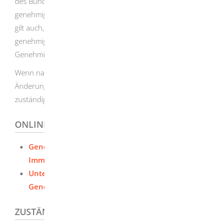
des Bundesimmissionsschutzgesetzes (BImSchG) für
genehmigungsbedürftige Anlagen sichergestellt ist. Dies
gilt auch, wenn eine genehmigte Anlage oder Teile einer
genehmigten Anlage im Rahmen der bestehenden
Genehmigung ausgetauscht werden.
Wenn nach Einschätzung des Betreibers die vorgesehene
Änderung nicht wesentlich ist, ist diese dennoch bei der
zuständigen Behörde anzuzeigen.
ONLINEANTRAG UND FORMULARE
Genehmigung nach dem Bundes-
Immissionsschutzgesetz beantragen
Unterlagen für Immissionsschutzrechtliche
Genehmigung nachreichen
ZUSTÄNDIGE STELLE