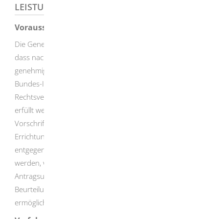
LEISTUNGSDETAILS
Voraussetzungen
Die Genehmigung ist zu erteilen, wenn sichergestellt ist,
dass nach der wesentlichen Änderung der
genehmigungsbedürftigen Anlage die sich aus dem
Bundes-Immissionsschutzgesetz (BImSchG) und seinen
Rechtsverordnungen ergebenden Pflichten weiterhin
erfüllt werden und andere öffentlich-rechtliche
Vorschriften sowie Belange des Arbeitsschutzes der
Errichtung und dem Betrieb der Anlage nicht
entgegenstehen.
Die Genehmigung kann nur erteilt
werden, wenn die von Ihnen vorgelegten
Antragsunterlagen eine vollständige und abschließende
Beurteilung der Genehmigungsfähigkeit des Vorhabens
ermöglichen.