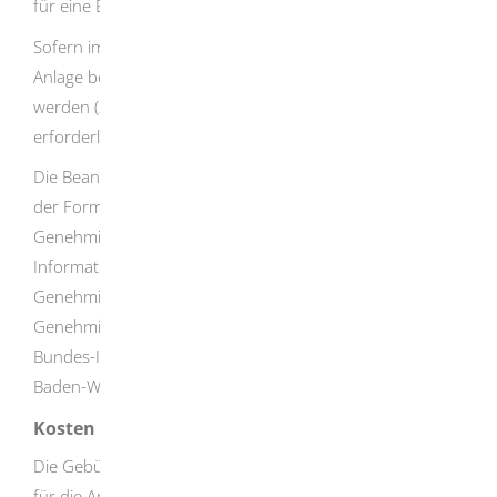
für eine Beurteilung erforderlichen Unterlagen ab.
Sofern im Rahmen des Genehmigungsverfahrens die
Anlage betreffende behördliche Entscheidungen miterteilt
werden (zum Beispiel Baugenehmigung), sind die hierzu
erforderlichen Unterlagen ebenfalls einzureichen.
Die Beantragung hat grundsätzlich unter Verwendung
der Formblätter zum Antrag auf immissionsrechtliche
Genehmigung zu erfolgen.
Die Formblätter, sowie weitere
Informationen zum immissionsschutzrechtlichen
Genehmigungsverfahren finden Sie im Leitfaden -
Genehmigungs- und Anzeigeverfahren nach dem
Bundes-Immissionsschutzgesetz
des Umweltministeriums
Baden-Württemberg.
Kosten
Die Gebühren richten sich nach den Investitionskosten
für die Anlage.