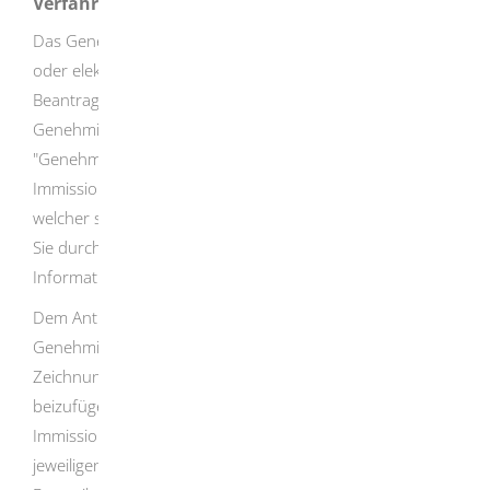
Verfahrensablauf
Das Genehmigungsverfahren setzt einen schriftlichen
oder elektronischen Antrag voraus.
Für die elektronische
Beantragung einer immissionsschutzrechtlichen
Genehmigung steht Ihnen der
Onlineantrag
"Genehmigung nach dem Bundes-
Immissionsschutzgesetz beantragen" zur Verfügung,
welcher sich den von Ihnen gemachten Angaben anpasst,
Sie durch den Antragsprozess leitet und gezielt fachliche
Informationen bereitstellt
.
Dem Antrag sind die zur Prüfung der
Genehmigungsvoraussetzungen erforderlichen
Zeichnungen, Erläuterungen und sonstigen Unterlagen
beizufügen. Sofern von der zuständigen
Immissionsschutzbehörde beziehungsweise den
jeweiligen Fachbehörden weitere Unterlagen für eine