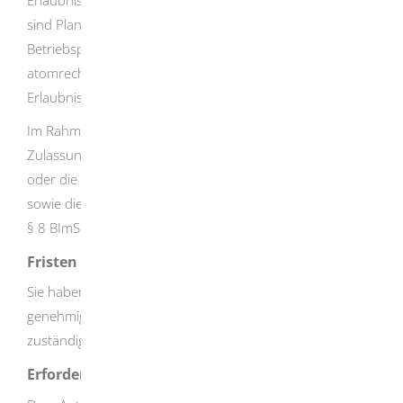
Erlaubnisse und Bewilligungen. Hiervon ausgenommen
sind Planfeststellungen, Zulassung bergrechtlicher
Betriebspläne, behördliche Entscheidungen auf Grund
atomrechtlicher Vorschriften sowie wasserrechtliche
Erlaubnisse und Bewilligungen.
Im Rahmen der Antragsstellung kann
zusätzlich
die
Zulassung eines vorzeitigen Beginns nach § 8a BImSchG
oder die
Erteilung eines Vorbescheids nach § 9 BImSchG
sowie die Aufteilung in mehrere Teilgenehmigungen nach
§ 8 BImSchG
beantragt werden.
Fristen
Sie haben eine wesentliche Änderung einer
genehmigungsbedürftigen Anlage vorher von der
zuständigen Behörde genehmigen zu lassen.
Erforderliche Unterlagen