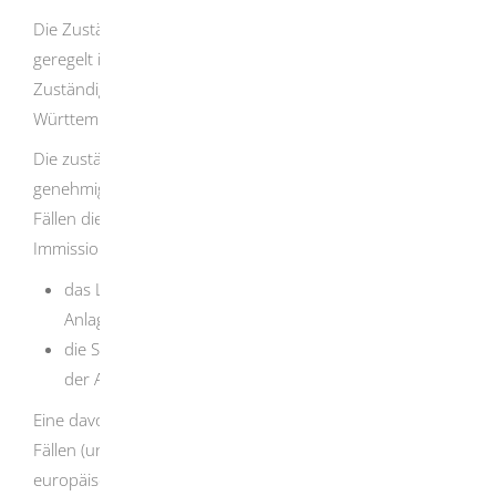
Die Zuständigkeiten im Bereich Immissionsschutz sind
geregelt in der Immissionsschutz-
Zuständigkeitsverordnung des Landes Baden-
Württemberg.
Die zuständige Behörde für immissionsschutzrechtlich
genehmigungsbedürftige Anlagen sind in den meisten
Fällen die örtlich zuständigen unteren
Immissionsschutzbehörden, das heißt
das Landratsamt, wenn das Betriebsgelände mit der
Anlage in einem Landkreis liegt,
die Stadtverwaltung, wenn das Betriebsgelände mit
der Anlage in einem Stadtkreis liegt.
Eine davon abweichende Zuständigkeit gilt in folgenden
Fällen (unter anderem bei Betrieben, die der
europäischen Industrieemissions-Richtlinie, der Störfall-