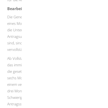
Bearbeitungsdauer
Die Genehmigungsbehörde hat in der Regel innerhalb
eines Monats nach Eingang des Antrags zur prüfen, ob
die Unterlagen vollständig sind. Sofern die
Antragsunterlagen für eine Beurteilung nicht ausreichend
sind, sind diese durch den Antragsteller zu
vervollständigen.
Ab Vollständigkeit der Antragsunterlagen beginnen für
das immissionsschutzrechtliche Genehmigungsverfahren
die gesetzlichen Fristen, bei Änderungsvorhaben von
sechs Monaten in einem förmlichen und drei Monaten in
einem vereinfachten Verfahren. Die Fristen können um
drei Monate verlängert werden, wenn dies wegen der
Schwierigkeit der Prüfung oder aus Gründen, die dem
Antragssteller zuzurechnen sind, erforderlich ist.