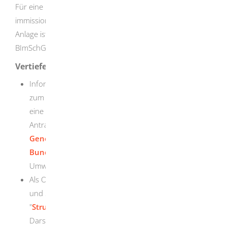
Für eine nicht wesentliche Änderung einer
immissionsschutzrechtlich genehmigungsbedürftigen
Anlage ist eine vorherige Änderungsanzeige nach § 15
BImSchG erforderlich.
Vertiefende Informationen
Informationen und weiterreichende Erläuterungen
zum Genehmigungsverfahren und zum Antrag sowie
eine Checkliste bezüglich der erforderlichen
Antragsunterlagen finden Sie im
Leitfaden -
Genehmigungs- und Anzeigeverfahren nach dem
Bundes-Immissionsschutzgesetz
des
Umweltministeriums Baden-Württemberg.
Als Orientierungshilfe finden Sie für die Vorbereitung
und Strukturierung Ihres Onlineantrags in der Tabelle
"
Struktur und Uploadfelder BImSchG-Antrag
" eine
Darstellung des durch das Webformular vorgegeben