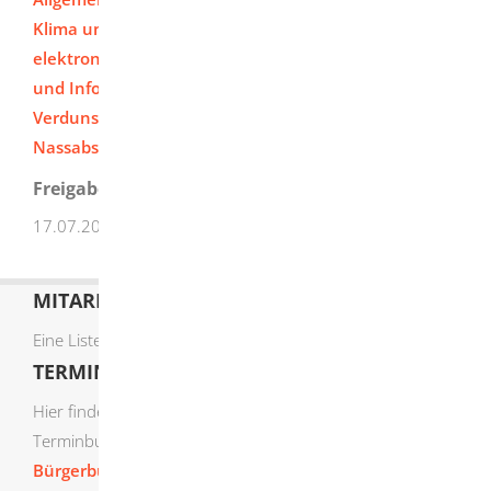
Klima und Energiewirtschaft zur Nutzung des
elektronischen Weges bei der Erfüllung von Anzeige-
und Informationspflichten nach der Verordnung über
Verdunstungskühlanlagen, Kühltürme und
Nassabscheider - 42. BImSchV
Freigabevermerk
17.07.2025 Umweltministerium Baden-Württemberg
MITARBEITERLISTE
Eine Liste der Mitarbeiter von A-Z finden Sie
hier
.
TERMIN ONLINE BUCHEN
Hier finden Sie die verfügbaren Sachgebiete zur Online-
Terminbuchung:
Bürgerbüro Termine online buchen