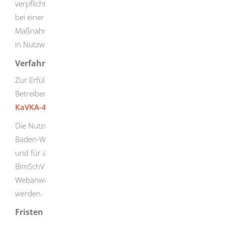
verpflichtet, die zuständige Behörde zu informieren, wenn
bei einer Laboruntersuchung eine Überschreitung der
Maßnahmenwerte für die Konzentration von Legionellen
in Nutzwasser festgestellt wird.
Verfahrensablauf
Zur Erfüllung der Informationspflichten steht für die
Betreiber
die bundesweit einheitliche Webanwendung
KaVKA-42.BV
zur Verfügung.
Die Nutzung der Webanwendung KaVKA-42.BV ist in
Baden-Württemberg für alle Anzeigepflichten nach § 13
und für alle Informationspflichten nach § 10 der 42.
BImSchV vorgeschrieben. Zusätzlich kann die
Webanwendung für Mitteilungen nach § 14 verwendet
werden.
Fristen