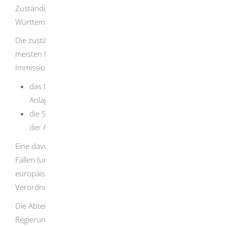
Zuständigkeitsverordnung des Landes Baden-
Württemberg.
Die zuständige Immissionsschutzbehörde sind in den
meisten Fällen die örtlich zuständigen unteren
Immissionsschutzbehörden, d.h.
das Landratsamt, wenn das Betriebsgelände mit der
Anlage in einem Landkreis liegt,
die Stadtverwaltung, wenn das Betriebsgelände mit
der Anlage in einem Stadtkreis liegt.
Eine davon abweichende Zuständigkeit gilt in folgenden
Fällen (unter anderem bei Betrieben, die der
europäischen Industrieemissions-Richtlinie, der Störfall-
Verordnung oder dem Bergrecht unterliegen):
Die Abteilungen 5, Umwelt der jeweils örtlich zuständigen
Regierungspräsidien sind die zuständigen