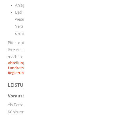
Anlagen der untertägigen Abfallentsorgung und
Betriebsgelände mit Anlagen, die der Herstellung,
wesentlichen Erweiterung und wesentlichen
Veränderung von unterirdischen Hohlräumen
dienen.
Bitte achten Sie darauf, dass Sie Ihre Meldung bei der für
Ihre Anlage zuständigen Immissionsschutzbehörde
machen.
Abteilung 5 - Umwelt [Regierungspräsidium Stuttgart]
Landratsamt Heidenheim
Regierungspräsidium Freiburg
LEISTUNGSDETAILS
Voraussetzungen
Als Betreiber einer Verdunstungskühlanlage, eines
Kühlturms oder eines Nassabscheiders sind Sie