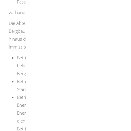
Fassung
vorhanden ist oder errichtet werden soll.
Die Abteilung 9, Landesamt für Geologie, Rohstoffe und
Bergbau des Regierungspräsidiums Freiburg ist darüber
hinaus die landesweit zuständige
Immissionsschutzbehörde für
Betriebsgelände einschließlich der darauf
befindlichen Anlagen und Tätigkeiten, die der
Bergaufsicht unterliegen,
Betriebsgelände mit Seilschwebebahnen und
Standseilbahnen, die dem Personenverkehr dienen,
Betriebsgelände mit Gashochdruckleitungen, die als
Energieanlagen im Sinne des
Energiewirtschaftsgesetzes der Versorgung mit Gas
dienen und die für einen maximal zulässigen
Betriebsdruck von mehr als 16 bar ausgelegt sind,