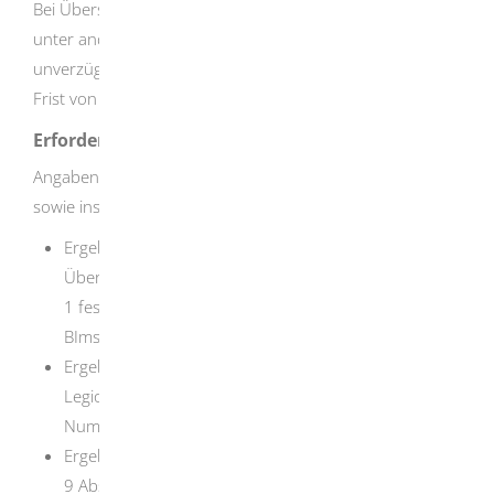
Bei Überschreitung eines Maßnahmenwertes sind Sie
unter anderem verpflichtet, die zuständige Behörde
unverzüglich gemäß Anlage 3 Teil 1 und innerhalb einer
Frist von 4 Wochen gemäß Anlage 3 Teil 2 zu informieren.
Erforderliche Unterlagen
Angaben gemäß Anlage 3 Teil 1 oder 2 der 42. BImSchV
sowie insbesondere
Ergebnis der Laboruntersuchung, bei der die
Überschreitung des Maßnahmenwertes nach Anlage
1 festgestellt wurde (§ 10 Satz 1 Nummer 1 der 42.
BImschV),
Ergebnis der Untersuchung zur Differenzierung der
Legionellen nach § 9 Absatz 1 Nummer 1 (§ 10 Satz 1
Nummer 2 der 42. BImschV),
Ergebnis der zusätzlichen Laboruntersuchung nach §
9 Absatz 1 Nummer 3 (§ 10 Satz 1 Nummer 2 der