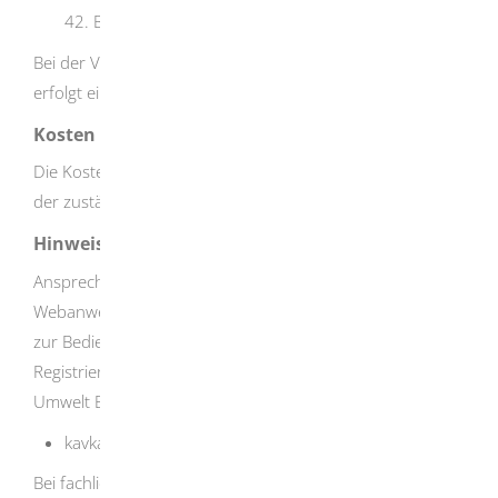
42. BImschV).
Bei der Verwendung der
Webanwendung KaVKA-42.BV
erfolgt eine Abfrage aller erforderlichen Angaben.
Kosten
Die Kosten ergeben sich aus der Gebührenfestsetzung
der zuständigen Immissionsschutzbehörden.
Hinweise
Ansprechpartner bei technischen Fragen zur
Webanwendung
KaVKA-42.BV
(zum Beispiel bei Fragen
zur Bedienung der Software, bei
Registrierungsproblemen) ist die Landesanstalt für
Umwelt Baden-Württemberg (LUBW):
kavka@lubw.bwl.de
Bei fachlichen Fragen (zum Beispiel Fragen zur Einstufung