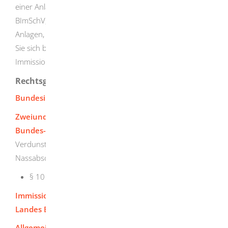
einer Anlage und zum Anwendungsbereich der 42.
BImSchV, Fragen zu bereits in KaVKA-42.BV registrierten
Anlagen, Fragen zu einzelnen Betreiberpflichten) wenden
Sie sich bitte an Ihre zuständige
Immissionsschutzbehörde.
Rechtsgrundlage
Bundesimmissionsschutzgesetz (BImSchG)
Zweiundvierzigste Verordnung zur Durchführung des
Bundes-Immissionsschutzgesetzes
(Verordnung über
Verdunstungskühlanlagen, Kühltürme und
Nassabscheider - 42. BImSchV)
§ 10 Informationspflichten
Immissionsschutz-Zuständigkeitsverordnung des
Landes Baden-Württemberg
Allgemeinverfügung des Ministeriums für Umwelt,