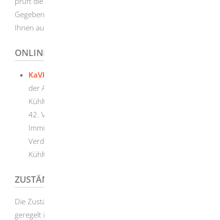
prüft die von Ihnen veranlassten Maßnahmen.
Gegebenenfalls nimmt die Behörde auch Kontakt mit
Ihnen auf.
ONLINEANTRAG UND FORMULARE
KaVKA-42.BV
Web-Anwendung KaVKA-42.BV dient
der Anzeige von Verdunstungskühlanlagen,
Kühltürmen und Nassabscheidern gemäß § 13 der
42. Verordnung zur Durchführung des Bundes-
Immissionsschutzgesetzes (Verordnung über
Verdunstungskühlanlagen, Nassabscheider und
Kühltürme - 42. BImSchV)
ZUSTÄNDIGE STELLE
Die Zuständigkeiten im Bereich Immissionsschutz sind
geregelt in der Immissionsschutz-