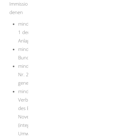
Immissionsschutzbehörden für Betriebsgelände, auf
denen
mindestens eine Anlage, die in Spalte d des Anhangs
1 der Verordnung über genehmigungsbedürftige
Anlagen mit dem Buchstabe E gekennzeichnet ist,
mindestens ein Betriebsbereich nach § 3 Absatz 5a
Bundes-Immissionsschutzgesetz (Störfallbetrieb),
mindestens eine Anlage, die nach § 60 Abs. 3 Satz 1
Nr. 2 oder Nr. 3 des Wasserhaushaltsgesetzes
genehmigungsbedürftig ist oder
mindestens eine Deponie nach Artikel 10 in
Verbindung mit Anhang I der Richtlinie 2010/75/EU
des Europäischen Parlaments und des Rates vom 24.
November 2010 über Industrieemissionen
(integrierte Vermeidung und Verminderung der
Umweltverschmutzung) in der jeweils geltenden