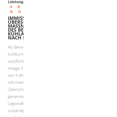
Leistungen
A
B
C
D
E
F
G
H
I
J
K
L
M
N
O
P
Q
R
S
T
U
V
W
X
Y
Z
IMMISSIONSSCHUTZ - MELDUNG BEI
ÜBERSCHREITUNG DER
MASSNAHMENWERTE ODER BEI STÖRUNG D
ES BETRIEBS BEI VERDUNSTUNGS-, K
ÜHLANLAGEN UND NASSABSCHEIDERN N
ACH DER 42. BIMSCHV
Als Betreiber einer Verdunstungskühlanlage, eines
Kühlturms oder eines Nassabscheiders sind Sie
verpflichtet, die zuständige Behörde unverzüglich gemäß
Anlage 3 Teil 1 der 42. BImSchV und innerhalb einer Frist
von 4 Wochen gemäß Anlage 3 Teil 2 der 42. BImSchV zu
informieren, wenn bei einer Laboruntersuchung eine
Überschreitung der in Anlage 1 der 42. BImSchV
genannten Maßnahmenwerte für die Konzentration von
Legionellen in Nutzwasser festgestellt wird. Die
zuständige Behörde nimmt die Information entgegen und