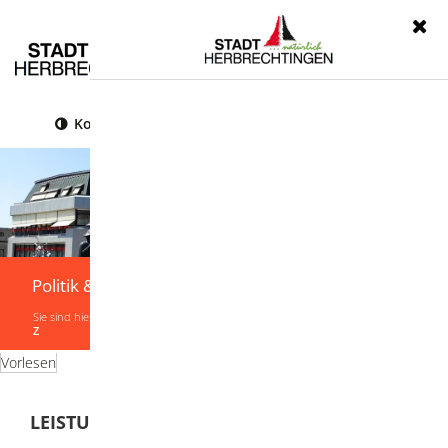
Menü
Kontrast
Leichte Sprache
Gebärdensprache
Politik & Verwaltung
Sie sind hier:
Startseite
|
Politik & Verwaltung
|
Verwaltung
|
Leistungen von A-
Z
Vorlesen
LEISTUNGEN VON A-Z