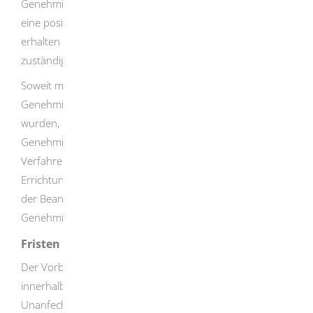
Genehmigungsvoraussetzungen abgeschlossen hat und
eine positive vorläufige Gesamtbeurteilung erfüllt ist,
erhalten Sie einen entsprechenden Bescheid von der
zuständigen Behörde.
Soweit mit dem Vorbescheid einzelne
Genehmigungsvoraussetzungen abschließend beurteilt
wurden, ist die Genehmigungsbehörde im späteren
Genehmigungsverfahren daran gebunden (gestuftes
Verfahren).
Der Vorbescheid gestattet jedoch weder die
Errichtung noch den Betrieb der Anlage. Dies ist erst mit
der Beantragung und Erteilung der abschließenden
Genehmigung möglich.
Fristen
Der Vorbescheid wird unwirksam, wenn Sie nicht
innerhalb von zwei Jahren nach Eintritt der
Unanfechtbarkeit des Vorbescheids die Genehmigung