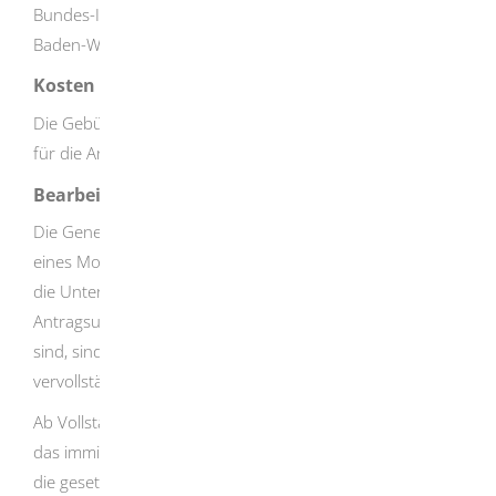
Bundes-Immissionsschutzgesetz
des Umweltministeriums
Baden-Württemberg.
Kosten
Die Gebühren richten sich nach den Investitionskosten
für die Anlage.
Bearbeitungsdauer
Die Genehmigungsbehörde hat in der Regel innerhalb
eines Monats nach Eingang des Antrags zur prüfen, ob
die Unterlagen vollständig sind. Sofern die
Antragsunterlagen für eine Beurteilung nicht ausreichend
sind, sind diese durch den Antragsteller zu
vervollständigen.
Ab Vollständigkeit der Antragsunterlagen beginnen für
das immissionsschutzrechtliche Genehmigungsverfahren
die gesetzlichen Fristen, bei Neuanlagen von sieben