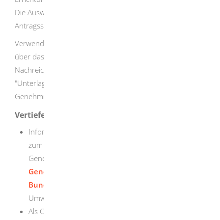
Die Auswahl der Verfahrensvariante erfolgt innerhalb der
Antragsstellung.
Verwenden Sie bei einer elektronischen Antragstellung
über das Serviceportal Baden-Württemberg für die
Nachreichung von Antragsunterlagen den Online-Prozess
"Unterlagen für immissionsschutzrechtliche
Genehmigung nachreichen".
Vertiefende Informationen
Informationen und weiterreichende Erläuterungen
zum immissionsschutzrechtlichen
Genehmigungsverfahren finden Sie im
Leitfaden
Genehmigungs- und Anzeigeverfahren nach dem
Bundes-Immissionsschutzgesetz
des
Umweltministeriums Baden-Württemberg
.
Als Orientierungshilfe finden Sie für die Vorbereitung