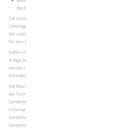
Baubeschreibung,
Die zuständige Stelle kann im Bedarfsfall weitere
Unterlagen verlangen. Stimmen Sie sich im Vorfeld mit
der zuständigen Immissionsschutzbehörde bezüglich der
für eine Beurteilung erforderlichen Unterlagen ab.
Sofern im Rahmen des Genehmigungsverfahrens die
Anlage betreffende behördliche Entscheidungen miterteilt
werden (zum Beispiel Baugenehmigung), sind die hierzu
erforderlichen Unterlagen ebenfalls einzureichen.
Die Beantragung hat grundsätzlich unter Verwendung
der Formblätter zum Antrag auf immissionsrechtliche
Genehmigung zu erfolgen.
Die Formblätter, sowie weitere
Informationen zum immissionsschutzrechtlichen
Genehmigungsverfahren finden Sie im Leitfaden -
Genehmigungs- und Anzeigeverfahren nach dem