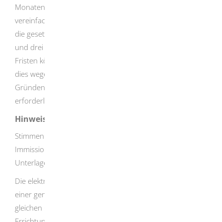
Monaten in einem förmlichen und drei Monaten in einem
vereinfachten Verfahren.
Bei Änderungsvorhaben beträgt
die gesetzliche Frist sechs Monate in einem förmlichen
und drei Monate in einem vereinfachten Verfahren.
Die
Fristen können um drei Monate verlängert werden, wenn
dies wegen der Schwierigkeit der Prüfung oder aus
Gründen, die dem Antragssteller zuzurechnen sind,
erforderlich ist.
Hinweise
Stimmen Sie sich im Vorfeld mit der zuständigen
Immissionsschutzbehörde bezüglich der erforderlichen
Unterlagen ab.
Die elektronische Beantragung eines Vorbescheids zu
einer genehmigungsbedürftigen Anlage erfolgt über den
gleichen Onlineantrag, mit der auch die Beantragung der
Errichtung und des Betriebs einer neuen Anlage erfolgt.