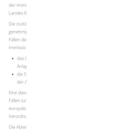
der Immissionsschutz-Zuständigkeitsverordnung des
Landes Baden-Württemberg geregelt.
Die zuständige Behörde für immissionsschutzrechtlich
genehmigungsbedürftige Anlagen, ist in den meisten
Fällen die örtlich zuständige untere
Immissionsschutzbehörde:
das Landratsamt, wenn das Betriebsgelände mit der
Anlage in einem Landkreis liegt,
die Stadtverwaltung, wenn das Betriebsgelände mit
der Anlage in einem Stadtkreis liegt.
Eine davon abweichende Zuständigkeit gilt in folgenden
Fällen (unter anderem bei Betrieben, die der
europäischen Industrieemissions-Richtlinie, der Störfall-
Verordnung oder dem Bergrecht unterliegen):
Die Abteilungen 5 - Umwelt der jeweils örtlich