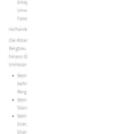
(integrierte Vermeidung und Verminderung der
Umweltverschmutzung) in der jeweils geltenden
Fassung
vorhanden ist oder errichtet werden soll.
Die Abteilung 9 - Landesamt für Geologie, Rohstoffe und
Bergbau des Regierungspräsidiums Freiburg ist darüber
hinaus die landesweit zuständige
Immissionsschutzbehörde für:
Betriebsgelände einschließlich der darauf
befindlichen Anlagen und Tätigkeiten, die der
Bergaufsicht unterliegen,
Betriebsgelände mit Seilschwebebahnen und
Standseilbahnen, die dem Personenverkehr dienen,
Betriebsgelände mit Gashochdruckleitungen, die als
Energieanlagen im Sinne des
Energiewirtschaftsgesetzes der Versorgung mit Gas