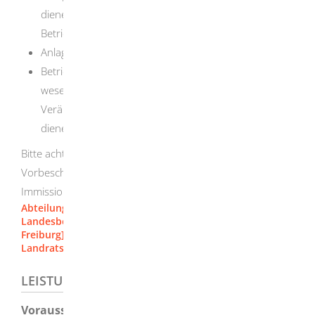
dienen und die für einen maximal zulässigen
Betriebsdruck von mehr als 16 bar ausgelegt sind,
Anlagen der untertägigen Abfallentsorgung und
Betriebsgelände mit Anlagen, die der Herstellung,
wesentlichen Erweiterung und wesentlichen
Veränderung von unterirdischen Hohlräumen
dienen.
Bitte achten Sie darauf, dass Sie den Antrag auf einen
Vorbescheid bei der für Ihr Vorhaben zuständigen
Immissionsschutzbehörde stellen.
Abteilung 5 - Umwelt [Regierungspräsidium Stuttgart]
Landesbergdirektion, Abteilung 9 [Regierungspräsidium
Freiburg]
Landratsamt Heidenheim
LEISTUNGSDETAILS
Voraussetzungen