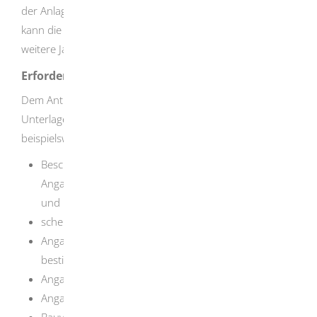
der Anlage beantragen. In begründeten Ausnahmefällen
kann die Geltungsdauer des Vorbescheids um bis zu zwei
weitere Jahre verlängert werden.
Erforderliche Unterlagen
Dem Antrag sind die für eine Beurteilung erforderlichen
Unterlagen beizufügen. Hierbei handelt es sich
beispielsweise um
Beschreibungen des Vorhabens, einschließlich
Angaben zu Anlagenteilen, Verfahrensschritten, Stoff-
und Produktdaten,
schematische Darstellungen und Fließbilder,
Angaben zu möglichen Störungen des
bestimmungsgemäßen Betriebs,
Angaben zu Emissionen und Immissionen,
Angaben zu Abfällen und Abwässern,
Bauvorlagen: Lageplan, Bauzeichnungen,