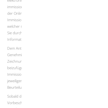
elektronische Beantragung einer
immissionsschutzrechtlichen Genehmigung steht Ihnen
der Onlineantrag "Genehmigung nach dem Bundes-
Immissionsschutzgesetz beantragen" zur Verfügung,
welcher sich den von Ihnen gemachten Angaben anpasst,
Sie durch den Antragsprozess leitet und gezielt fachliche
Informationen bereitstellt.
Dem Antrag sind die zur Prüfung der
Genehmigungsvoraussetzungen erforderlichen
Zeichnungen, Erläuterungen und sonstigen Unterlagen
beizufügen
.
Sofern von der zuständigen
Immissionsschutzbehörde beziehungsweise den
jeweiligen Fachbehörden weitere Unterlagen für eine
Beurteilung erforderlich sind, sind diese nachzureichen.
Sobald die zuständige Behörde die Prüfung der von dem
Vorbescheid betroffenen