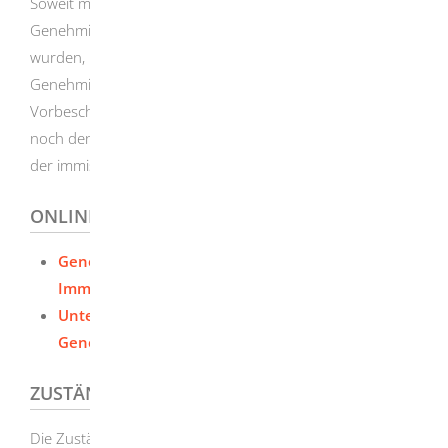
Soweit mit dem Vorbescheid einzelne
Genehmigungsvoraussetzungen abschließend beurteilt
wurden, ist die Genehmigungsbehörde im späteren
Genehmigungsverfahren daran gebunden. Der
Vorbescheid gestattet Ihnen jedoch weder die Errichtung
noch den Betrieb der Anlage. Dies ist erst mit Erteilung
der immissionsschutzrechtlichen Genehmigung möglich.
ONLINEANTRAG UND FORMULARE
Genehmigung nach dem Bundes-
Immissionsschutzgesetz beantragen
Unterlagen für Immissionsschutzrechtliche
Genehmigung nachreichen
ZUSTÄNDIGE STELLE
Die Zuständigkeiten im Bereich Immissionsschutz sind in