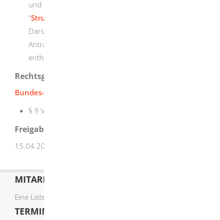
und Strukturierung Ihres Onlineantrags in der Tabelle
"
Struktur und Uploadfelder BImSchG-Antrag
" eine
Darstellung des durch das Webformular vorgegeben
Antragsaufbaus sowie eine Auflistung der
enthaltenen Uploadfelder.
Rechtsgrundlage
Bundes-Immissionsschutzgesetz (BImSchG)
:
§ 9 Vorbescheid
Freigabevermerk
15.04.2026
Umweltministerium Baden-Württemberg
MITARBEITERLISTE
Eine Liste der Mitarbeiter von A-Z finden Sie
hier
.
TERMIN ONLINE BUCHEN