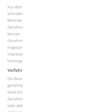
Aus dem von Ihnen eingereichten Antrag sowie den
erforderlichen Dokumenten muss die zuständige
Behörde die von dem Vorbescheid betroffenen
Genehmigungsvoraussetzungen ausreichend beurteilen
können. Zudem muss in einer vorläufigen Prognose die
Genehmigungsfähigkeit Ihres Gesamtvorhabens
insgesamt bestätigt werden und ein berechtigtes
Interesse an der Erteilung eines Vorbescheids
hervorgehen können.
Verfahrensablauf
Die Beantragung eines Vorbescheids zu einer
genehmigungsbedürftigen Anlage erfolgt im Rahmen
eines immissionsschutzrechtlichen
Genehmigungsverfahrens, welches einen schriftlichen
oder elektronischen Antrag voraussetzt. Für die