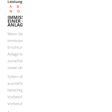
Leistungen
A
B
C
D
E
F
G
H
I
J
K
L
M
N
O
P
Q
R
S
T
U
V
W
X
Y
Z
IMMISSIONSSCHUTZ - VORBESCHEID ZU
EINER GENEHMIGUNGSBEDÜRFTIGEN
ANLAGE NACH BIMSCHG BEANTRAGEN
Wenn Sie einen Vorbescheid zu einer
immissionsschutzrechtlichen Genehmigung auf
Errichtung und Betrieb einer genehmigungsbedürftigen
Anlage beantragen, entscheidet die zuständige Behörde
zunächst über einzelne Genehmigungsvoraussetzungen
sowie über den Standort der Anlage.
Sofern die Auswirkungen der geplanten Anlage
ausreichend beurteilt werden können und ein
berechtigtes Interesse an der Erteilung eines
Vorbescheides besteht, soll die zuständige Behörde einen
Vorbescheid ausstellen.