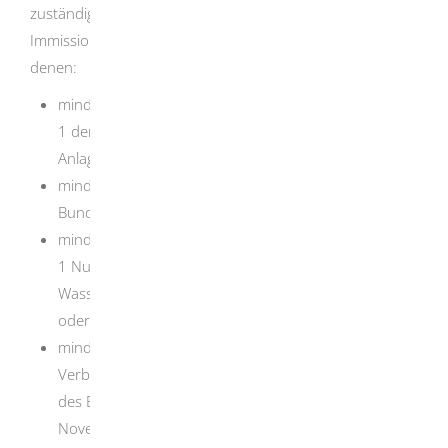
zuständigen Regierungspräsidien sind die zuständigen
Immissionsschutzbehörden für Betriebsgelände, auf
denen:
mindestens eine Anlage, die in Spalte d des Anhangs
1 der Verordnung über genehmigungsbedürftige
Anlagen mit dem Buchstabe E gekennzeichnet ist,
mindestens ein Betriebsbereich nach § 3 Absatz 5a
Bundes-Immissionsschutzgesetz (Störfallbetrieb),
mindestens eine Anlage, die nach § 60 Absatz 3 Satz
1 Nummer 2 oder Nummer 3 des
Wasserhaushaltsgesetzes genehmigungsbedürftig ist
oder
mindestens eine Deponie nach Artikel 10 in
Verbindung mit Anhang I der Richtlinie 2010/75/EU
des Europäischen Parlaments und des Rates vom 24.
November 2010 über Industrieemissionen