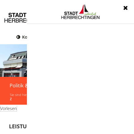
Menü
Kontrast
Leichte Sprache
Gebärdensprache
Politik & Verwaltung
Sie sind hier:
Startseite
|
Politik & Verwaltung
|
Verwaltung
|
Leistungen von A-
Z
Vorlesen
LEISTUNGEN VON A-Z