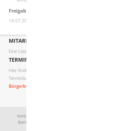
Freigabevermerk
14.07.2026 Umweltministerium Baden-Württemberg
MITARBEITERLISTE
Eine Liste der Mitarbeiter von A-Z finden Sie
hier
.
TERMIN ONLINE BUCHEN
Hier finden Sie die verfügbaren Sachgebiete zur Online-
Terminbuchung:
Bürgerbüro Termine online buchen
Kontakt
Bankverbindung
Impressum
Datenschutz
Barrierefreiheit
Leichte Sprache
Gebärdensprache
Sitemap
Intranet