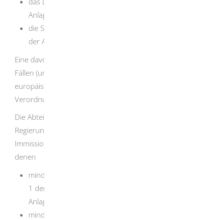
das Landratsamt, wenn das Betriebsgelände mit der
Anlage in einem Landkreis liegt,
die Stadtverwaltung, wenn das Betriebsgelände mit
der Anlage in einem Stadtkreis liegt.
Eine davon abweichende Zuständigkeit gilt in folgenden
Fällen (unter anderem bei Betrieben, die der
europäischen Industrieemissions-Richtlinie, der Störfall-
Verordnung oder dem Bergrecht unterliegen):
Die Abteilungen 5, Umwelt der jeweils örtlich zuständigen
Regierungspräsidien sind die zuständigen
Immissionsschutzbehörden für Betriebsgelände, auf
denen
mindestens eine Anlage, die in Spalte d des Anhangs
1 der Verordnung über genehmigungsbedürftige
Anlagen mit dem Buchstaben E gekennzeichnet ist,
mindestens ein Betriebsbereich nach § 3 Absatz 5a