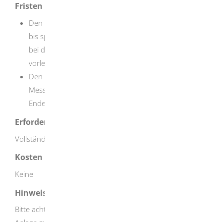
Fristen
Den Messbericht eines Kalenderjahres müssen Sie
bis spätestens 31. März des jeweiligen Folgejahres
bei der zuständigen Immissionsschutzbehörde
vorlegen.
Den Messbericht und die Aufzeichnungen der
Messgeräte müssen Sie für mindestens 6 Jahre nach
Ende des jeweiligen Berichtszeitraumes aufbewahren.
Erforderliche Unterlagen
Vollständiger Messbericht
Kosten
Keine
Hinweise
Bitte achten Sie darauf, den Messbericht bei der für Ihre