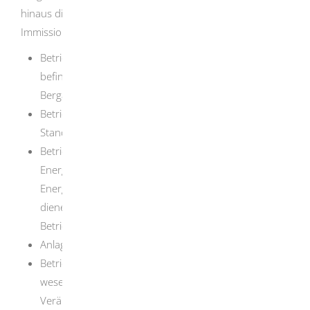
hinaus die landesweit zuständige
Immissionsschutzbehörde für
Betriebsgelände einschließlich der darauf
befindlichen Anlagen und Tätigkeiten, die der
Bergaufsicht unterliegen,
Betriebsgelände mit Seilschwebebahnen und
Standseilbahnen, die dem Personenverkehr dienen,
Betriebsgelände mit Gashochdruckleitungen, die als
Energieanlagen im Sinne des
Energiewirtschaftsgesetzes der Versorgung mit Gas
dienen und die für einen maximal zulässigen
Betriebsdruck von mehr als 16 bar ausgelegt sind,
Anlagen der untertägigen Abfallentsorgung und
Betriebsgelände mit Anlagen, die der Herstellung,
wesentlichen Erweiterung und wesentlichen
Veränderung von unterirdischen Hohlräumen