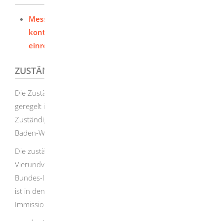
Messbericht über Einzelmessungen oder
kontinuierliche Messungen von Luftschadstoffen
einreichen
ZUSTÄNDIGE STELLE
Die Zuständigkeiten im Bereich Immissionsschutz sind
geregelt in der Immissionsschutz-
Zuständigkeitsverordnung (ImSchZuVO) des Landes
Baden-Württemberg.
Die zuständige Behörde für Anlagen, die unter die
Vierundvierzigste Verordnung zur Durchführung des
Bundes-Immissionsschutzgesetzes (44. BImSchV) fallen,
ist in den meisten Fällen die örtlich zuständige untere
Immissionsschutzbehörde, das heißt