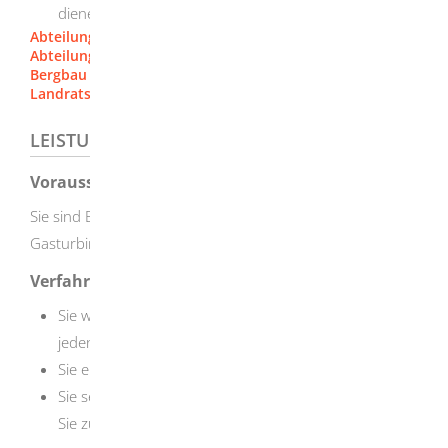
dienen.
Abteilung 5 - Umwelt [Regierungspräsidium Stuttgart]
Abteilung 9, Landesamt für Geologie, Rohstoffe und
Bergbau [Regierungspräsidium Freiburg]
Landratsamt Heidenheim
LEISTUNGSDETAILS
Voraussetzungen
Sie sind Betreiber einer mittelgroßen Feuerungs,
Gasturbinen- oder Verbrennungsmotoranlage.
Verfahrensablauf
Sie werten die kontinuierlichen Messungen eines
jeden Kalenderjahres aus.
Sie erstellen über die Ergebnisse einen Messbericht.
Sie senden den Messbericht fristgerecht an die für
Sie zuständige Immissionsschutzbehörde.