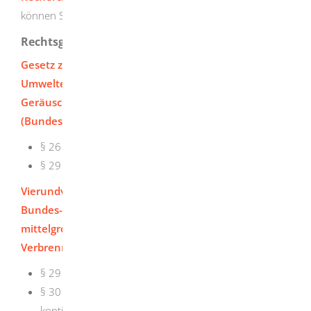
können Sie nach entsprechenden Stellen suchen.
Rechtsgrundlage
Gesetz zum Schutz vor schädlichen
Umwelteinwirkungen durch Luftverunreinigungen,
Geräusche, Erschütterungen und ähnliche Vorgänge
(Bundes-Immissionsschutzgesetz - BImSchG)
:
§ 26 Messungen aus besonderem Anlass
§ 29 Kontinuierliche Messungen
Vierundvierzigste Verordnung zur Durchführung des
Bundes-Immissionschutzgesetzes (Verordnung über
mittelgroße Feuerungs-, Gasturbinen- und
Verbrennungsmotoranlagen – 44. BImSchV
):
§ 29 Kontinuierliche Messungen
§ 30 Auswertung und Beurteilung von
kontinuierlichen Messungen, Messbericht