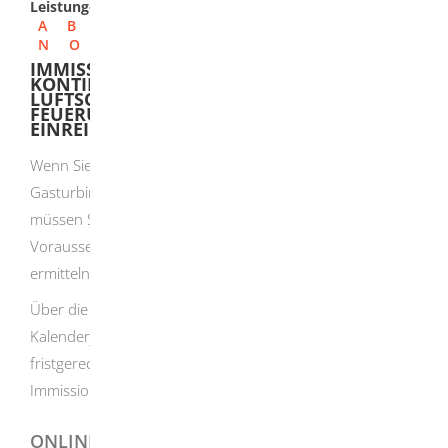
Leistungen
A
B
C
D
E
F
G
H
I
J
K
L
M
N
O
P
Q
R
S
T
U
V
W
X
Y
Z
IMMISSIONSSCHUTZ-MESSBERICHT ÜBER
KONTINUIERLICHE MESSUNGEN VON
LUFTSCHADSTOFFEN BEI MITTELGROSSEN F
EUERUNGSANLAGEN NACH 44. BIMSCHV E
INREICHEN
Wenn Sie eine mittelgroße Feuerungsanlage,
Gasturbinen- oder Verbrennungsmotoranlage betreiben,
müssen Sie den Schadstoffausstoß unter bestimmten
Voraussetzungen durch kontinuierliche Messungen
ermitteln.
Über die Ergebnisse der Messungen müssen Sie für jedes
Kalenderjahr einen Messbericht erstellen und diesen
fristgerecht an die für Sie zuständige
Immissionsschutzbehörde senden.
ONLINEANTRAG UND FORMULARE