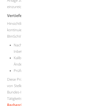
Anlage zuständigen Immissionsschutzbehörde
einzureichen.
Vertiefende Informationen
Hinsichtlich der Mess- und Auswerteeinrichtungen zur
kontinuierlichen Überwachung sind nach § 28 der 44.
BImSchV folgende Anforderungen zu beachten:
Nachweis des ordnungsgemäßen Einbaus (vor
Inbetriebnahme)
Kalibrierung (nach Errichtung, nach wesentlicher
Änderung, wiederkehrend alle 3 Jahre)
Prüfung auf Funktionsfähigkeit (jährlich)
Diese Prüfungen beziehungsweise Arbeiten dürfen nur
von Stellen durchgeführt werden, die nach § 29b des
Bundes-Immissionsschutzgesetzes (BImSchG) für diese
Tätigkeitsbereiche bekannt gegeben wurden. Im
Recherchesystem Messstellen und Sachverständige