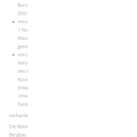
Bundes-Immissionsschutzgesetz (BImSchG)
(Störfallbetrieb),
mindestens eine Anlage, die nach § 60 Absatz 3 Satz
1 Nummer 2 oder Nummer 3 des
Wasserhaushaltsgesetzes (WHG)
genehmigungsbedürftig ist oder
mindestens eine Deponie nach Artikel 10 in
Verbindung mit Anhang I der Richtlinie 2010/75/EU
des Europäischen Parlaments und des Rates vom 24.
November 2010 über Industrieemissionen
(integrierte Vermeidung und Verminderung der
Umweltverschmutzung) in der jeweils geltenden
Fassung
vorhanden ist oder errichtet werden soll.
Die Abteilung 9, Landesamt für Geologie, Rohstoffe und
Bergbau des Regierungspräsidiums Freiburg ist darüber