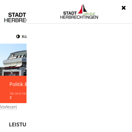
Menü
Kontrast
Leichte Sprache
Gebärdensprache
Politik & Verwaltung
Sie sind hier:
Startseite
|
Politik & Verwaltung
|
Verwaltung
|
Leistungen von A-
Z
Vorlesen
LEISTUNGEN VON A-Z