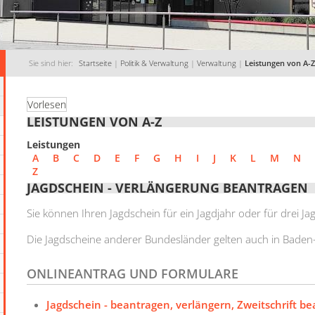
Sie sind hier:
Startseite
|
Politik & Verwaltung
|
Verwaltung
|
Leistungen von A-Z
Vorlesen
LEISTUNGEN VON A-Z
Leistungen
A
B
C
D
E
F
G
H
I
J
K
L
M
N
Z
JAGDSCHEIN - VERLÄNGERUNG BEANTRAGEN
Sie können Ihren Jagdschein für ein Jagdjahr oder für drei Ja
Die Jagdscheine anderer Bundesländer gelten auch in Bade
ONLINEANTRAG UND FORMULARE
Jagdschein - beantragen, verlängern, Zweitschrift b