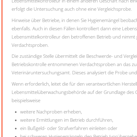
Lebensmittelkontrolleur in einem anderen Geschäft nach ein
erfolgt die Untersuchung auch ohne eine Vergleichsprobe.
Hinweise über Betriebe, in denen Sie Hygienemängel beobachte
ebenfalls. Auch in diesen Fällen kontrolliert dann e
ine Lebens
Lebensmittelkontrolleur den betroffenen Betrieb und nimmt
Verdachtsproben.
Die zuständige Stelle übermittelt die Beschwerde- und Vergl
Betriebskontrolle entnommenen Verdachtsproben an das zu
Veterinäruntersuchungsamt. Dieses analysiert die Probe und e
Wenn erforderlich, leitet die für den verantwortlichen Herste
Lebensmittelüberwachungsbehörde auf der Grundlage des G
beispielsweise
weitere Nachproben erheben,
weitere Ermittlungen im Betrieb durchführen,
ein Bußgeld- oder Strafverfahren einleiten oder
bei schweren Hygienemängeln den Betrieb (vorübergehe