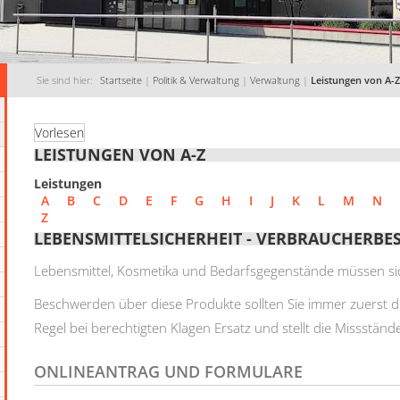
Sie sind hier:
Startseite
|
Politik & Verwaltung
|
Verwaltung
|
Leistungen von A-Z
Vorlesen
LEISTUNGEN VON A-Z
Leistungen
A
B
C
D
E
F
G
H
I
J
K
L
M
N
Z
LEBENSMITTELSICHERHEIT - VERBRAUCHERBE
Lebensmittel, Kosmetika und Bedarfsgegenstände müssen sic
Beschwerden über diese Produkte sollten Sie immer zuerst 
Regel bei berechtigten Klagen Ersatz und stellt die Missständ
ONLINEANTRAG UND FORMULARE