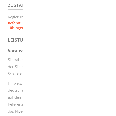
ZUSTÄNDIGE STELLE
Regierungspräsidium Tübingen
Referat 73 Anerkennungsstelle [Regierungspräsidium
Tübingen]
LEISTUNGSDETAILS
Voraussetzungen
Sie haben eine abgeschlossene Lehramtsausbildung, mit
der Sie in Ihrem Herkunftsland im öffentlichen
Schuldienst arbeiten dürfen.
Hinweis: Sie brauchen ausreichende Kenntnisse der
deutschen Sprache. Notwendig sind Sprachkenntnisse
auf dem Niveau C2 des Gemeinsamen Europäischen
Referenzrahmen für Sprachen (GER). Möglich ist auch
das Niveau C1 (GER) verbunden mit der erfolgreichen