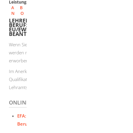
Leistungen
A
B
C
D
E
F
G
H
I
J
K
L
M
N
O
P
Q
R
S
T
U
V
W
X
Y
Z
LEHRERIN UND LEHRER MIT
BERUFSQUALIFIKATION AUS
EU/EWR/SCHWEIZ - ANERKENNUNG
BEANTRAGEN
Wenn Sie als Lehrkraft in Baden-Württemberg tätig
werden möchten, müssen Sie Ihre im Ausland
erworbenen Abschlüsse vorher anerkennen lassen.
Im Anerkennungsverfahren werden Ihre individuellen
Qualifi­kationen mit einer baden-württembergischen
Lehramtsausbildung verglichen.
ONLINEANTRAG UND FORMULARE
EFA: Anerkennung beantragen ausländischer
Berufsqualifikationen für Lehrer