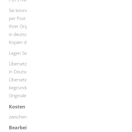
Sie können uns Ihren Antrag und Ihre Unterlagen auch
per Post zusenden. In diesem Fall senden Sie uns Kopien
Ihrer Originaldokumente und, sofern die Unterlagen nicht
in deutscher oder englischer Sprache abgefasst sind, die
Kopien der amtlich beglaubigten Übersetzungen.
Legen Sie Ihrem Antrag keine Originaldokumente bei!
Übersetzungen müssen von einer Person erstellt sein, die
in Deutschland oder im Ausland zum Dolmetschen oder
Übersetzen öffentlich bestellt
oder beeidigt
ist.In
begründeten Ausnahmefällen kann d
ie Vorlage der
Originale
verlangt werden.
Kosten
zwischen
50,00
EUR
und
300,00
EUR
Bearbeitungsdauer