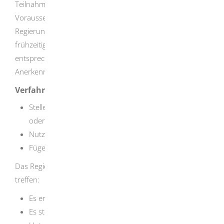
Teilnahme an einem Sprachkolloquium. Dies ist eine
Voraussetzung für die die Einstellung als Lehrkraft. Das
Regierungspräsidium Tübingen empfiehlt daher,
frühzeitig einen Sprachkurs abzuschließen und ein
entsprechendes Dokument mit dem
Anerkennungsantrag oder nachträglich vorzulegen.
Verfahrensablauf
Stellen Sie den Antrag auf Anerkennung schriftlich
oder digital
Nutzen Sie das zur Verfügung gestellte Formular.
Fügen Sie alle erforderlichen Unterlagen bei.
Das Regierungspräsidium kann folgende Entscheidungen
treffen:
Es erkennt Ihren Lehramtsabschluss an.
Es stellt fest, dass Ihr Lehramtsabschluss wesentliche