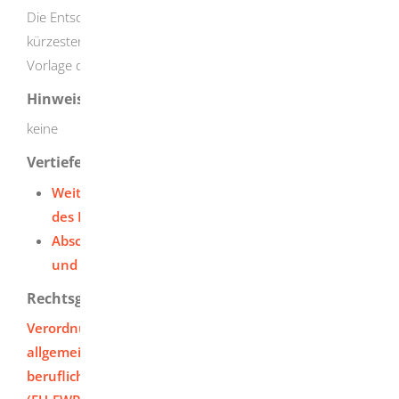
Die Entscheidung über den Antrag erfolgt innerhalb
kürzester Frist, spätestens jedoch drei Monate nach
Vorlage der vollständigen Unterlagen.
Hinweise
keine
Vertiefende Informationen
Weitere Informationen der Anerkennungsstelle
des Regierungspräsidiums Tübingen
Abschriften, Ablichtungen, Vervielfältigungen
und Negative amtlich beglaubigen lassen
Rechtsgrundlage
Verordnung des Kultusministeriums zur Umsetzung
allgemeiner Regelungen zur Anerkennung
beruflicher Befähigungsnachweise für Lehrerberufe