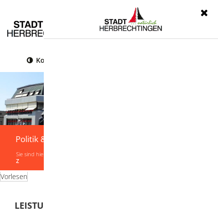
Menü
Kontrast
Leichte Sprache
Gebärdensprache
Politik & Verwaltung
Sie sind hier:
Startseite
|
Politik & Verwaltung
|
Verwaltung
|
Leistungen von A-
Z
Vorlesen
LEISTUNGEN VON A-Z