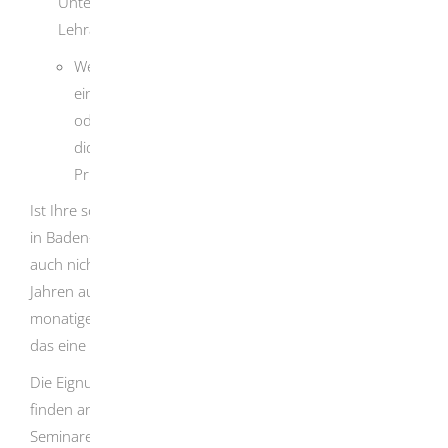
Unterschiede zu einer baden-württembergischen
Lehramtsbefähigung aufweist:
Wenn Sie nur ein Fach studiert haben, müssen Sie
ein zweites Fach an einer Hochschule nachholen
oder die Kenntnis der wissenschaftlichen und
didaktischen Inhalte eines zweiten Faches in einer
Prüfung nachweisen.
Ist Ihre schulpraktische Ausbildung unterschiedlich zu der
in Baden-Württemberg gewesen und Sie können dies
auch nicht durch Berufserfahrung im Umfang von drei
Jahren ausgleichen, ist eine Prüfung oder ein bis zu 12-
monatiger Lehrgang notwendig. Die Entscheidung, ob Sie
das eine oder das andere machen, treffen Sie.
Die Eignungsprüfung und der Anpassungslehrgang
finden an den für die einzelnen Schularten zuständigen
Seminaren für Ausbildung und Fortbildung der