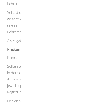
Lehrkräfte statt.
Sobald die Nachweise über den Ausgleich der
wesentlichen Unterschiede erbracht worden sind,
erkennt das Regierungspräsidium Ihren
Lehramtsabschluss als gleichwertig an.
Als Ergebnis erhalten Sie einen schriftlichen Bescheid.
Fristen
Keine.
Sollten Sie sich zum Ausgleich wesentlicher Unterschiede
in der schulpraktischen Ausbildung für einen
Anpassungslehrgang entscheiden, müssen Sie dies bis
jeweils spätestens 1. August der Anerkennungsstelle bei
Regierungspräsidium Tübingen mitteilen.
Der Anpassungslehrgang beginnt