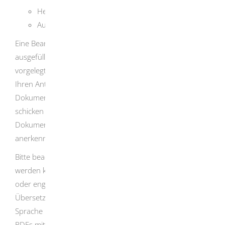
Heiratsurkunde, Scheidungsurkunde
Aufenthaltsgenehmigung
Eine Bearbeitung kann nur mit dem vollständig
ausgefüllten Antragsformular sowie mit den vollständig
vorgelegten Unterlagen erfolgen. Gerne können Sie uns
Ihren Antrag zusammen mit den erforderlichen
Dokumenten elektronisch übermitteln. In diesem Falle
schicken Sie uns den Antrag mit den oben genannten
Dokumenten
an folgende Adresse:
anerkennung@rpt.bwl.de
Bitte beachten Sie, dass hier nur PDF-Dateien akzeptiert
werden können. Sofern die Unterlagen nicht in deutscher
oder englischer Sprache ausgestellt wurden, sind
Übersetzungen wahlweise in deutscher oder englischer
Sprache beizufügen.
Bitte beschriften Sie die einzelnen
PDFs mit einer Bezeichnung des jeweiligen Inhalts.