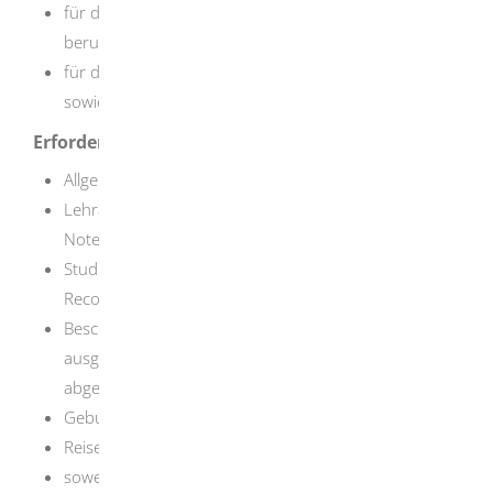
für die Lehrämter Gymnasium beziehungsweise
zw
.
berufliche Schulen nach den Weihnachtsferien und
für die Lehrämter Grundschule, Sekundarstufe I
sowie Sonderpädagogik im Februar.
Erforderliche Unterlagen
Allgemeine Hochschulreife
Lehramtsdiplom, Zeugnis, Unterrichtserlaubnis mit
Notenaufstellung
Studienindex, „Diploma Supplement“,„Transcript of
Records"
Bescheinigung über die Dauer und Art bisher
ausgeübter beruflicher Tätigkeiten als Lehrkraft nach
abgeschlossener Lehrerausbildung
Geburtsurkunde
Reisepass
soweit vorhanden