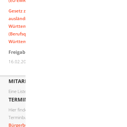
(
EU-EWR-Lehrerverordnung)
Gesetz zur Feststellung der Geichwertigkeit
ausländischer Berufsqualifikationen in Baden-
Württemberg
(Berufsqualifikationsfeststellungsgesetz Baden-
Württemberg -BQFG-BW)
Freigabevermerk
16.02.2026 Kultusministerium Baden-Württemberg
MITARBEITERLISTE
Eine Liste der Mitarbeiter von A-Z finden Sie
hier
.
TERMIN ONLINE BUCHEN
Hier finden Sie die verfügbaren Sachgebiete zur Online-
Terminbuchung:
Bürgerbüro Termine online buchen