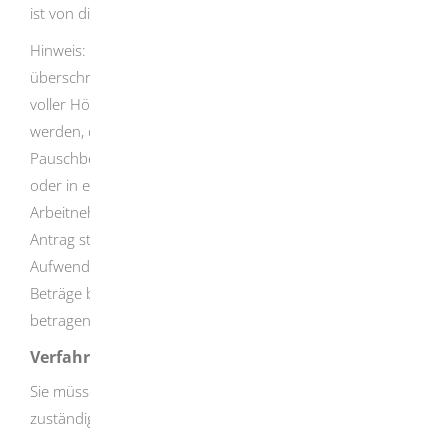
ist von dieser Antragsgrenze unabhängig.
Hinweis:
Für die Feststellung, ob die Antragsgrenze
überschritten wird, dürfen die Werbungskosten nicht in
voller Höhe, sondern nur mit dem Betrag angesetzt
werden, der zum Beispiel den Arbeitnehmer-
Pauschbetrag von 1.230 Euro übersteigt. Verheiratete
oder in einer Lebensgemeinschaft lebende
Arbeitnehmerinnen bzw. Arbeitnehmer können den
Antrag stellen, wenn die hiernach zu berücksichtigenden
Aufwendungen beziehungsweise die abziehbaren
Beträge beider Partner zusammen mehr als 600 Euro
betragen.
Verfahrensablauf
Sie müssen die Lohnsteuerermäßigung bei der
zuständigen Stelle beantragen.