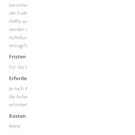
berücksichtigt werden, bei der sie entstanden sind. Wenn
der Freibetrag im Übrigen anders als je zur
Hälfte auf die Ehegatten/Lebenspartner(innen) aufgeteilt
werden soll, dann geben Sie bitte das
Aufteilungsverhältnisauf der Anlage "Vereinfachter
Antrag/Sonstiges" an.
Fristen
Für das laufende Kalenderjahr: bis zum 30. November
Erforderliche Unterlagen
Je nach Antragsgrund können zusätzliche Nachweise für
die Aufwendungen oder gesonderte Erläuterungen
erforderlich sein.
Kosten
Keine