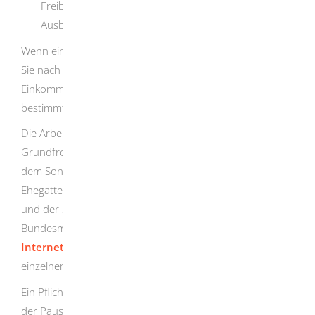
Freibeträge für den Betreuungs-, Erziehungs- oder
Ausbildungsbedarf.
Wenn ein Freibetrag als ELStAM gebildet wurde, müssen
Sie nach Ablauf des Kalenderjahres beim Finanzamt eine
Einkommensteuererklärung einreichen, wenn Sie eine
bestimmte Arbeitslohngrenze überschritten haben.
Die Arbeitslohngrenze errechnet sich als Summe aus dem
Grundfreibetrag, dem Arbeitnehmer-Pauschbetrag und
dem Sonderausgaben-Pauschbetrag. Bei
Ehegatten/Lebenspartnern werden der Grundfreibetrag
und der Sonderausgaben-Pauschbetrag verdoppelt. Das
Bundesministerium der Finanzen wird auf dessen
Internetseite
die neuen Arbeitslohngrenzen für die
einzelnen Kalenderjahre bereitstellen.
Ein Pflichtveranlagungsgrund liegt nicht vor, wenn nur
der Pauschbetrag für behinderte Menschen, der