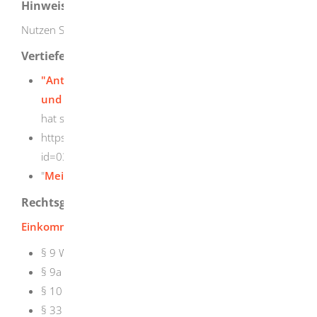
Hinweise
Nutzen Sie zum Ausfüllen der Formulare die Anleitung.
Vertiefende Informationen
"Antrag auf Lohnsteuer-Ermäßigungsantrag 2026
und zu den Lohnsteuerabzugsmerkmalen"
(url
hat sich geändert:
https://www.formulare-bfinv.de/ffw/action/invoke.do?
id=034008_26)
"
Mein Elster
"
Rechtsgrundlage
Einkommensteuergesetz (EStG):
§ 9 Werbungskosten
§ 9a Pauschbeträge für Werbungskosten
§ 10 Sonderausgaben
§ 33 Außergewöhnliche Belastungen