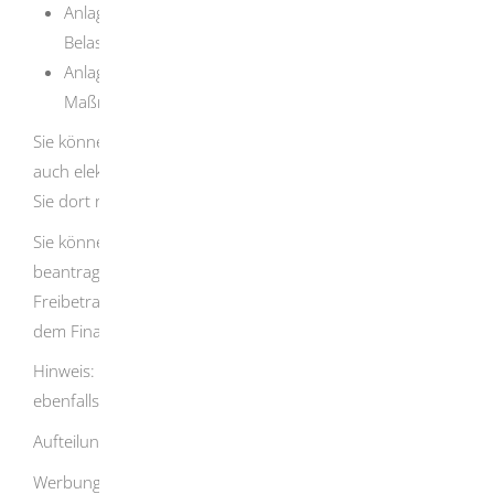
Anlage Sonderausgaben/außergewöhnliche
Belastungen
Anlage Hauhaltsnahe Aufwendungen/Energetische
Maßnahmen
Sie können einen Antrag auf Lohnsteuer-Ermäßigung
auch elektonisch unter Mein ELSTER beantragen, wenn
Sie dort registriert sind.
Sie können einen Freibetrag für zwei Kalenderjahre
beantragen. Ändern sich die Verhältnisse für den
Freibetrag zu Ihren Ungunsten, sind Sie verpflichtet, das
dem Finanzamt umgehend mitzuteilen
.
Hinweis
:
E
in Faktor bei der Steuerklasse
IV
kann
nun
ebenfalls für zwei Jahre berücksichtigt werden
.
Aufteilung der Freibeträge
Werbungskosten können nur bei der Person