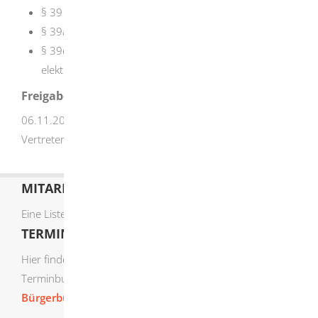
§ 39 Lohnsteuerabzugsmerkmal
§ 39a Freibetrag und Hinzurechnungsbetrag
§ 39e Verfahren zur Bildung und Anwendung der
elektronischen Lohnsteuerabzugsmerkmale
Freigabevermerk
06.11.2025 Oberfinanzdirektion Baden-Württemberg als
Vertreterin des Finanzministeriums Baden-Württemberg
MITARBEITERLISTE
Eine Liste der Mitarbeiter von A-Z finden Sie
hier
.
TERMIN ONLINE BUCHEN
Hier finden Sie die verfügbaren Sachgebiete zur Online-
Terminbuchung:
Bürgerbüro Termine online buchen