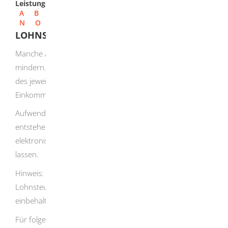
Leistungen
A
B
C
D
E
F
G
H
I
J
K
L
M
N
O
P
Q
R
S
T
U
V
W
X
Y
Z
LOHNSTEUERERMÄSSIGUNG BEANTRAGEN
Manche Ausgaben können Ihre Einkommensteuer
mindern. Das Finanzamt berücksichtigt sie nach Ablauf
des jeweiligen Kalenderjahrs bei der
Einkommensteuerveranlagung.
Aufwendungen, die im Kalenderjahr voraussichtlich
entstehen werden, können Sie vorab als Freibetrag in den
elektronischen Lohnsteuerabzugsmerkmalen bilden
lassen.
Hinweis:
Durch diese Eintragung ermäßigt sich die
Lohnsteuer, die der Arbeitgeber von Ihrem Arbeitslohn
einbehalten muss.
Für folgende Aufwendungen kommt ein Freibetrag in