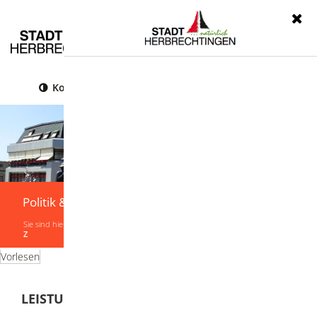
Menü
Kontrast
Leichte Sprache
Gebärdensprache
Politik & Verwaltung
Sie sind hier:
Startseite
|
Politik & Verwaltung
|
Verwaltung
|
Leistungen von A-
Z
Vorlesen
LEISTUNGEN VON A-Z