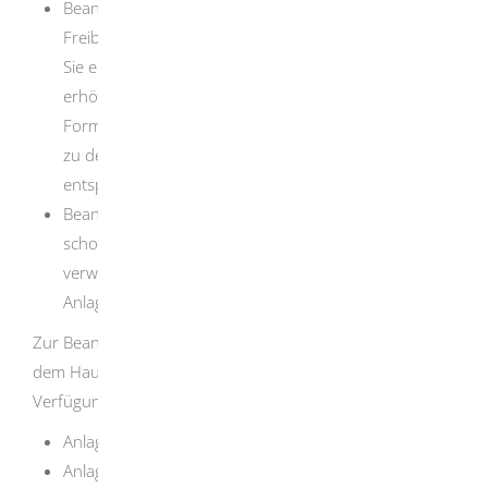
Beantragen Sie erstmals beim Finanzamt einen
Freibetrag für das Kalenderjahr 2026 oder möchten
Sie einen im Verhältnis zum Kalenderjahr
2025
erhöhten Freibetrag haben, verwenden Sie das
Formular „Antrag auf Lohnsteuer-Ermäßigung und
zu den Lohnsteuerabzugsmerkmalen“ und die
entsprechenden Anlagen
.
Beantragen Sie
2026
höchstens den Freibetrag, der
schon für das Kalenderjahr
2025
ermittelt wurde,
verwenden Sie
den nur den Hauptvordruck und die
Anlage Vereinfachter Antrag / Sonstiges.
Zur Beantragung eines Freibetrages steht Ihnen neben
dem Hauptvordruck verschiedene Anlagen zur
Verfügung:
Anlage Werbungskosten
Anlage Kinder