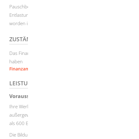
Pauschbetrag für Hinterbliebene oder ein
Entlastungsbetrag für Alleinerziehende berücksichtigt
worden ist.
ZUSTÄNDIGE STELLE
Das Finanzamt, in dessen Bezirk Sie Ihren Wohnsitz
haben
Finanzamt Heidenheim
LEISTUNGSDETAILS
Voraussetzungen
Ihre Werbungskosten, Sonderausgaben und
außergewöhnliche Belastungen müssen insgesamt höher
als 600 Euro sein.
Die Bildung des Behinderten-Pauschbetrags als ELStAM