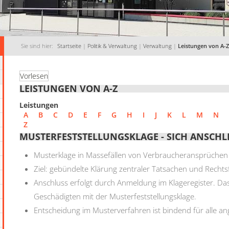
Sie sind hier:
Startseite
|
Politik & Verwaltung
|
Verwaltung
|
Leistungen von A-Z
Vorlesen
LEISTUNGEN VON A-Z
Leistungen
A
B
C
D
E
F
G
H
I
J
K
L
M
N
Z
MUSTERFESTSTELLUNGSKLAGE - SICH ANSCHLI
Musterklage in Massefällen von Verbraucheransprüch
Ziel: gebündelte Klärung zentraler Tatsachen und Rechts
Anschluss erfolgt durch Anmeldung im Klageregister. Da
Geschädigten mit der Musterfeststellungsklage.
Entscheidung im Musterverfahren ist bindend für alle 