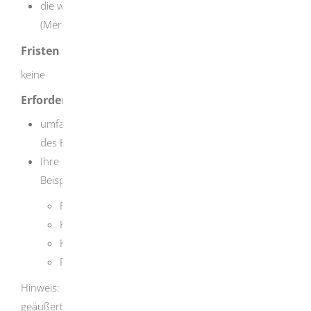
die weiteren gesundheitlichen Merkmale
(Merkzeichen).
Fristen
keine
Erforderliche Unterlagen
umfassende Arztberichte mit genauer Beschreibung
des Befundes und des Funktionsausfalles oder
Ihre hausärztlichen Untersuchungsunterlagen, zum
Beispiel:
Facharztbriefe
Krankenhausberichte
Kurschlussgutachten
Röntgenbefunde
Hinweis: Ärztliche Bescheinigungen, die nur die
geäußerten Klagen und Beschwerden enthalten, reichen