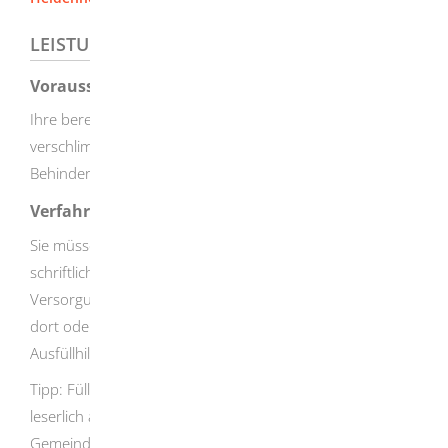
LEISTUNGSDETAILS
Voraussetzungen
Ihre bereits festgestellte Behinderung hat sich
verschlimmert oder zu Ihrer bereits bestehenden
Behinderung ist ein neues Leiden hinzugekommen.
Verfahrensablauf
Sie müssen die Neufeststellung der Behinderung
schriftlich oder persönlich bei dem für Sie zuständigen
Versorgungsamt beantragen. Das Formular erhalten Sie
dort oder im Internet. Dort können Sie auch eine
Ausfüllhilfe und ein Merkblatt herunterladen.
Tipp:
Füllen Sie den Antrag möglichst vollständig und gut
leserlich aus. Das Landratsamt, die Stadt- oder
Gemeindeverwaltung, die Fürsorgestelle für Kriegsopfer