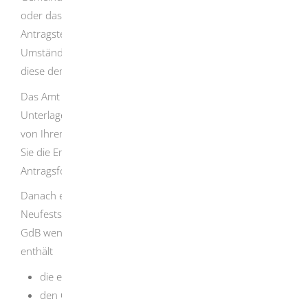
oder das Integrationsamt helfen Ihnen bei der
Antragstellung. Treten nach Antragstellung besondere
Umstände (beispielsweise Kündigung) ein, sollten Sie
diese dem Landratsamt unverzüglich mitteilen.
Das Amt wertet die von Ihnen vorgelegten ärztlichen
Unterlagen aus
, zieht bei Bedarf auch weitere Befunde
von Ihren behandelnden Ärztinnen und Ärzten bei, wenn
Sie die Entbindung von der ärztlichen Schweigepflicht im
Antragsformular unterschrieben haben
.
Danach erhalten Sie vom Landratsamt einen
Neufeststellungsbescheid
- auch, wenn der festgestellte
GdB weniger als 50 beträgt
.
Der Feststellungsbescheid
enthält
die einzelnen Behinderungen,
den Grad der Behinderung (GdB) und