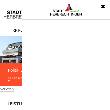
Menü
Kontrast
Leichte Sprache
Gebärdensprache
Politik & Verwaltung
Sie sind hier:
Startseite
|
Politik & Verwaltung
|
Verwaltung
|
Leistungen von A-
Z
Vorlesen
LEISTUNGEN VON A-Z