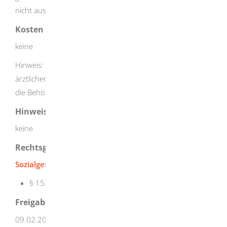
nicht aus.
Kosten
keine
Hinweis: Soweit Ihnen Kosten für die eingereichten
ärztlichen Atteste und Bescheinigungen entstehen, kann
die Behörde keine Erstattung der Kosten garantieren.
Hinweise
keine
Rechtsgrundlage
Sozialgesetzbuch Neuntes Buch (SGB IX)
§ 152 Feststellung der Behinderung, Ausweise
Freigabevermerk
09.02.2026 Sozialministerium Baden-Württemberg