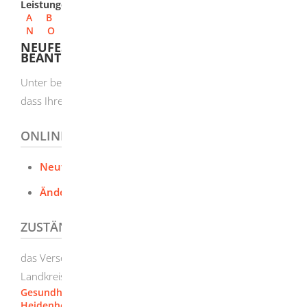
Leistungen
A
B
C
D
E
F
G
H
I
J
K
L
M
N
O
P
Q
R
S
T
U
V
W
X
Y
Z
NEUFESTSTELLUNG EINER BEHINDERUNG
BEANTRAGEN
Unter bestimmten Umständen können Sie beantragen,
dass Ihre Behinderung neu festgestellt wird.
ONLINEANTRAG UND FORMULARE
Neufeststellung einer Behinderung beantragen
Änderungsantrag (PDF)
ZUSTÄNDIGE STELLE
das Versorgungsamt beim Landratsamt, in dessen
Landkreis Sie Ihren Hauptwohnsitz haben
Gesundheits- und Versorgungsverwaltung [Landratsamt
Heidenheim]