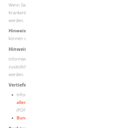
Wenn Sie privat versichert sind, sollten Sie sich bei Ihrer
Krankenkasse erkundigen, welche Leistungen bezahlt
werden.
Hinweis:
Wenn Sie keinen Versicherungsschutz haben,
können die Kosten vom Sozialamt übernommen werden.
Hinweise
Informieren Sie sich bei Ihrer Krankenkasse, ob
zusätzliche Leistungen oder Angebote übernommen
werden.
Vertiefende Informationen
Informationsblatt "
Ich bin schwanger. Warum wird
allen Schwangeren ein HIV-Test angeboten?
"
(PDF)
Bundeszentrale für gesundheitliche Aufklärung