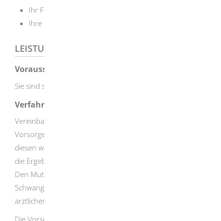
Ihr Frauenarzt oder Ihre Frauenärztin
Ihre Hebamme
LEISTUNGSDETAILS
Voraussetzungen
Sie sind schwanger.
Verfahrensablauf
Vereinbaren Sie einen Termin. Bei der ersten
Vorsorgeuntersuchung erhalten Sie den Mutterpass.
In
diesen werden im weiteren Verlauf der Schwangerschaft
die Ergebnisse sämtlicher Untersuchungen eingetragen.
Den Mutterpass sollten Sie während der
Schwangerschaft immer bei sich führen und zu jeder
ärztlichen Untersuchung und zur Entbindung mitbringen.
Die Vorsorgeuntersuchungen erfolgen anfangs einmal