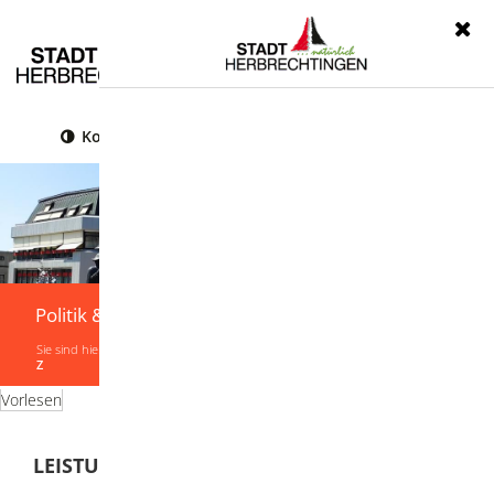
Menü
Kontrast
Leichte Sprache
Gebärdensprache
Politik & Verwaltung
Sie sind hier:
Startseite
|
Politik & Verwaltung
|
Verwaltung
|
Leistungen von A-
Z
Vorlesen
LEISTUNGEN VON A-Z