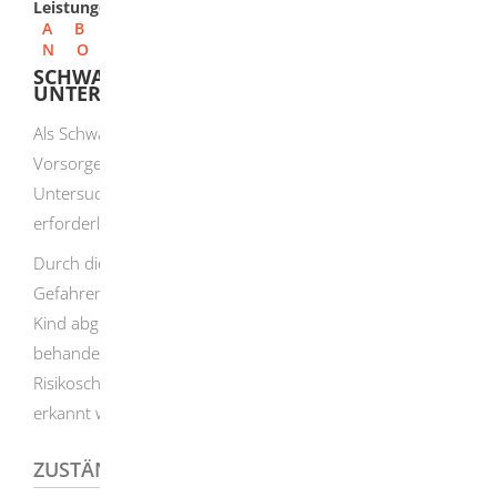
Leistungen
A
B
C
D
E
F
G
H
I
J
K
L
M
N
O
P
Q
R
S
T
U
V
W
X
Y
Z
SCHWANGERSCHAFTSVORSORGE-
UNTERSUCHUNG WAHRNEHMEN
Als Schwangere haben Sie einen Anspruch auf
Vorsorgeuntersuchungen und auf zusätzliche
Untersuchungen, soweit diese aus medizinischer Sicht
erforderlich sind.
Durch die medizinische Betreuung sollen mögliche
Gefahren für Leben und Gesundheit von Mutter oder
Kind abgewendet und Gesundheitsstörungen rechtzeitig
behandelt werden. Dabei sollen auch
Risikoschwangerschaften und Risikogeburten frühzeitig
erkannt werden.
ZUSTÄNDIGE STELLE