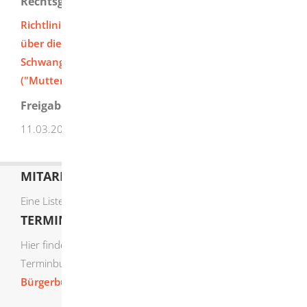
Rechtsgrundlage
Richtlinien des Gemeinsamen Bundesausschusses
über die ärztliche Betreuung während der
Schwangerschaft und nach der Entbindung
("Mutterschafts-Richtlinien")
Freigabevermerk
11.03.2026
Sozialministerium Baden-Württemberg
MITARBEITERLISTE
Eine Liste der Mitarbeiter von A-Z finden Sie
hier
.
TERMIN ONLINE BUCHEN
Hier finden Sie die verfügbaren Sachgebiete zur Online-
Terminbuchung:
Bürgerbüro Termine online buchen