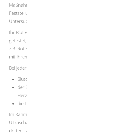
Maßnahmen getroffen (z.B. Blutdruckmessung,
Feststellung des Körpergewichts, Urinuntersuchung und
Untersuchung auf Blutarmut).
Ihr Blut wird auf verschiedene Infektionskrankheiten hin
getestet, die Ihrem Kind gefährlich werden könnten, wie
z.B. Röteln. Ein HIV-Test wird Ihnen angeboten, aber nur
mit Ihrem Einverständnis durchgeführt.
Bei jeder Vorsorgeuntersuchung werden
Blutdruck, Gewicht und Urin kontrolliert,
der Stand der Gebärmutter und die kindliche
Herzaktion kontrolliert und
die Lage des Kindes festgestellt.
Im Rahmen der Schwangerschaftsvorsorge sind drei
Ultraschalluntersuchungen vorgesehen: in der Regel im
dritten, sechsten und achten Schwangerschaftsmonat.