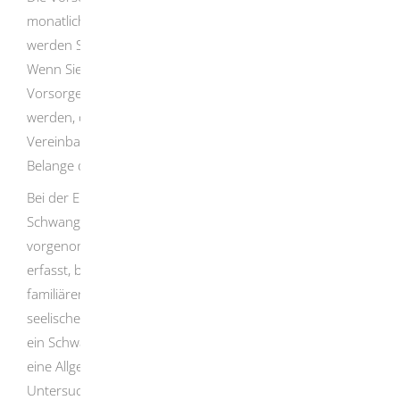
monatlich. In den letzten zwei Schwangerschaftsmonaten
werden Sie in der Regel pro Monat zwei Mal untersucht .
Wenn Sie berufstätig sind, müssen Sie für sämtliche
Vorsorgeuntersuchungen von der Arbeit freigestellt
werden, ohne dass ein Verdienstausfall entsteht.
Bei der
Vereinbarung eines Untersuchungstermins muss auf die
Belange des Betriebs Rücksicht genommen werden.
Bei der Erstuntersuchung wird nach Feststellung der
Schwangerschaft eine allgemeine Befragung
vorgenommen.
Dabei wird Ihre Krankengeschichte
erfasst, beispielsweise die gesundheitlichen und
familiären Vorbelastungen sowie körperliche und
seelische Belastungen. So kann festgestellt werden, ob
ein Schwangerschaftsrisiko besteht.
Außerdem werden
eine Allgemeinuntersuchung und eine gynäkologische
Untersuchung durchgeführt und weitere diagnostische