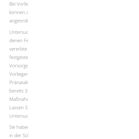
Bei Vorliegen bestimmter Risiken oder Komplikationen
können auch häufigere Ultraschalluntersuchungen
angeordnet werden.
Untersuchungen im Rahmen der Pränataldiagnostik, mit
denen Fehlbildungen des Fötus, Infektionen, familiär
vererbte Krankheiten und Chromosomenanomalien
festgestellt werden, gehören nicht zu den regelmäßigen
Vorsorgeuntersuchungen. Der Arzt muss Sie bei
Vorliegen bestimmter Risiken auf die Möglichkeiten der
Pränataldiagnostik hinweisen, beispielsweise wenn Sie
bereits 35 Jahre oder älter sind. Die Entscheidung über
Maßnahmen der Pränataldiagnostik liegt bei Ihnen.
Lassen Sie sich ausführlich zu Art und Zweck der
Untersuchung beraten.
Sie haben die Wahl, ob Sie die Vorsorgeuntersuchungen
in der Schwangerschaft bei einem Frauenarzt/einer