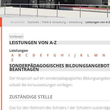
Sie sind hier:
Startseite
|
Politik & Verwaltung
|
Verwaltung
|
Leistungen von A-Z
Vorlesen
LEISTUNGEN VON A-Z
Leistungen
A
B
C
D
E
F
G
H
I
J
K
L
M
N
Z
SONDERPÄDAGOGISCHES BILDUNGSANGEBOT 
BEANTRAGEN
Der Anspruch auf ein sonderpädagogisches Bildungsangebot 
sobald die Voraussetzungen vorliegen.
ZUSTÄNDIGE STELLE
Das für den Wohnort des Schülers / der Schülerin zuständige