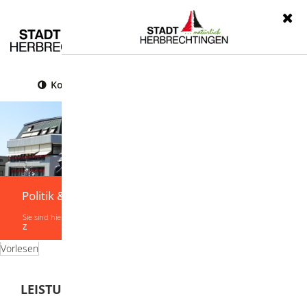
Menü
Kontrast
Leichte Sprache
Gebärdensprache
Politik & Verwaltung
Sie sind hier:
Startseite
|
Politik & Verwaltung
|
Verwaltung
|
Leistungen von A-
Z
Vorlesen
LEISTUNGEN VON A-Z