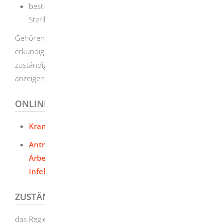
bestimmte Verfahren (zum Beispiel
Sterilitätsprüfungen)
Gehören Sie einer der oben genannten Gruppen an,
erkundigen Sie sich vor Aufnahme der Tätigkeit bei der
zuständigen Behörde. Sie müssen die Tätigkeit dort
anzeigen.
ONLINEANTRAG UND FORMULARE
Krankheitserreger Erlaubnis TEST
Antrag auf Erteilung einer Erlaubnis zum
Arbeiten mit Krankheitserregern nach § 44
Infektionsschutzgesetz (IfSG)
ZUSTÄNDIGE STELLE
das Regierungspräsidium Tübingen