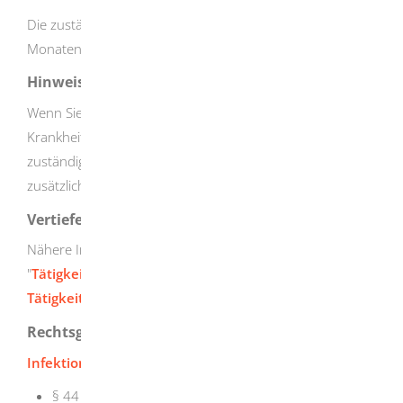
Die zuständige Behörde entscheidet innerhalb von drei
Monaten.
Hinweise
Wenn Sie die Erlaubnis zur Tätigkeit mit
Krankheitserregern erhalten haben, müssen Sie der
zuständigen Stelle die erstmalige Aufnahme der Tätigkeit
zusätzlich anzeigen.
Vertiefende Informationen
Nähere Informationen zur Anzeigepflicht finden Sie unter
"
Tätigkeiten mit Krankheitserregern - Aufnahme der
Tätigkeit anzeigen
".
Rechtsgrundlage
Infektionsschutzgesetz (IfSG)
:
§ 44 Erlaubnispflicht für Tätigkeiten mit