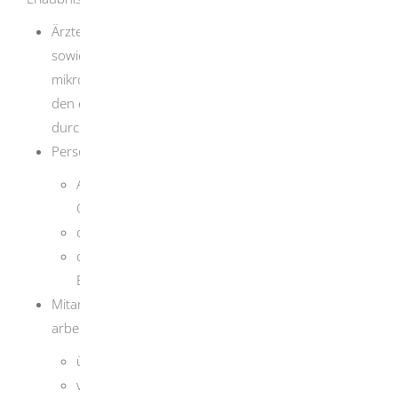
Ärzte und Ärztinnen, Zahnärzte und Zahnärztinnen
sowie Tierärzte und Tierärztinnen, die
mikrobiologische Untersuchungen zur Diagnostik bei
den eigenen Patienten und Patientinnen
durchführen
Personen, die
Arbeiten zur mikrobiologischen
Qualitätssicherung durchführen und
die erforderliche Sachkunde besitzen und
die zuständige Behörde auf Antrag von der
Erlaubnispflicht freistellt
Mitarbeitende, die unter der Aufsicht einer Person
arbeiten, die
über eine Erlaubnis verfügt oder
von der Erlaubnispflicht ausgenommen ist