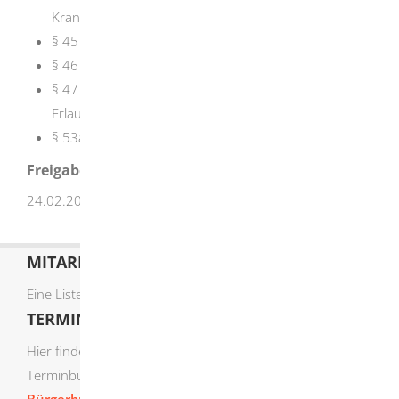
Krankheitserregern
§ 45 Ausnahmen
§ 46 Tätigkeit unter Aufsicht
§ 47 Versagungsgründe, Voraussetzungen für die
Erlaubnis
§ 53a Absatz 2 Entscheidungsfrist
Freigabevermerk
24.02.2026 Sozialministerium Baden-Württemberg
MITARBEITERLISTE
Eine Liste der Mitarbeiter von A-Z finden Sie
hier
.
TERMIN ONLINE BUCHEN
Hier finden Sie die verfügbaren Sachgebiete zur Online-
Terminbuchung: