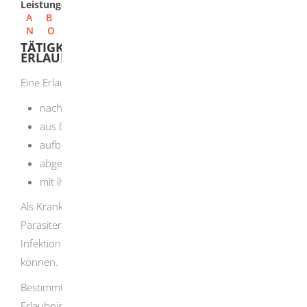
Leistungen
A
B
C
D
E
F
G
H
I
J
K
L
M
N
O
P
Q
R
S
T
U
V
W
X
Y
Z
TÄTIGKEITEN MIT KRANKHEITSERREGERN -
ERLAUBNIS BEANTRAGEN
Eine Erlaubnis benötigen Sie, wenn Sie Krankheitserreger
nach Deutschland einführen,
aus Deutschland ausführen,
aufbewahren,
abgeben oder
mit ihnen arbeiten wollen.
Als Krankheitserreger gelten Viren, Bakterien, Pilze,
Parasiten und sonstige Erreger, die bei Menschen eine
Infektion oder übertragbare Krankheit verursachen
können.
Bestimmte Personen oder Tätigkeiten sind von der
Erlaubnispflicht befreit: