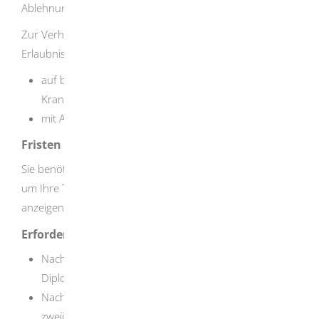
Ablehnungsbescheid.
Zur Verhütung übertragbarer Krankheiten kann sie die
Erlaubnis
auf bestimmte Tätigkeiten oder bestimmte
Krankheitserreger beschränken oder
mit Auflagen verbinden.
Fristen
Sie benötigen die Erlaubnis durch die Behörde rechtzeitig,
um Ihre Tätigkeit 30 Tage vor dem geplanten Start
anzeigen zu können.
Erforderliche Unterlagen
Nachweis des Studienabschlusses (zum Beispiel
Diplomurkunde, Promotionsurkunde)
Nachweis der Sachkunde: Bescheinigung über die
zweijährige hauptberufliche Tätigkeit mit