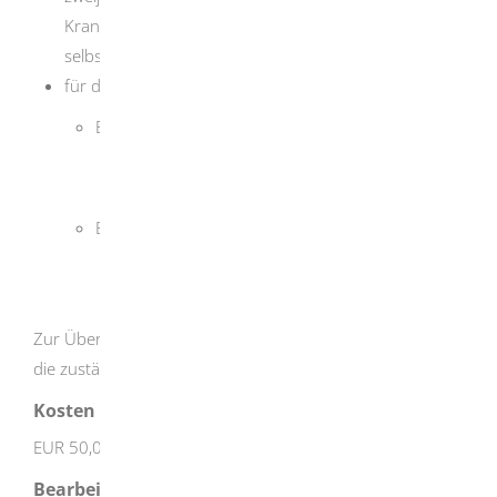
Krankheitserregern unter Aufsicht einer Person, die
selbst die Erlaubnis besitzt
für den Nachweis der persönlichen Zuverlässigkeit:
Bei Wohnsitz in Deutschland:
Führungszeugnis zur Vorlage bei einer
Behörde
Bei Wohnsitz im Ausland:
Dokumente aus Ihrem Heimatland, die Ihre
persönliche Zuverlässigkeit nachweisen
Zur Überprüfung der persönlichen Zuverlässigkeit kann
die zuständige Stelle weitere Dokumente anfordern.
Kosten
EUR 50,00 - EUR 250,00 je nach Aufwand
Bearbeitungsdauer