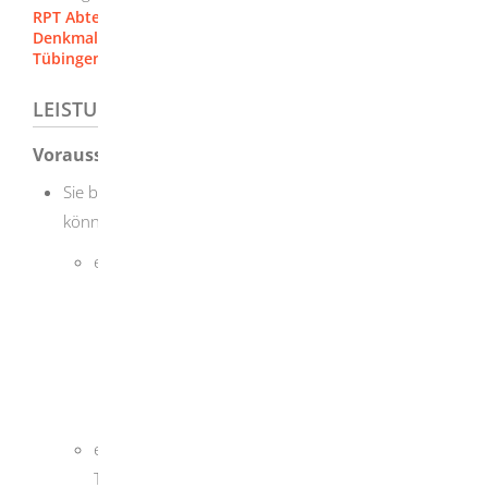
RPT Abteilung 2 - Wirtschaft, Raumordnung, Bau-,
Denkmal und Gesundheitswesen [Regierungspräsidium
Tübingen]
LEISTUNGSDETAILS
Voraussetzungen
Sie besitzen die erforderliche Sachkenntnis
und
können das nachweisen durch:
einen der folgenden Studienabschlüsse:
Human-, Zahn- oder Veterinärmedizin
Pharmazie
naturwissenschaftliches Fachhochschul-
oder Universitätsstudium mit
mikrobiologischen Inhalten und
eine mindestens zweijährige hauptberufliche
Tätigkeit mit Krankheitserregern