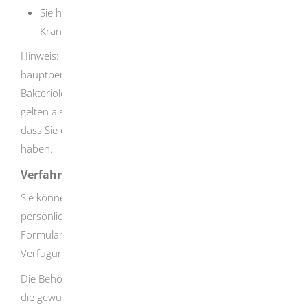
Sie haben sich bisher im Umgang mit
Krankheitserregern als zuverlässig erwiesen.
Hinweis:
Auch andere, mindestens zweijährige
hauptberufliche Tätigkeiten auf den Gebieten der
Bakteriologie, Mykologie, Parasitologie oder Virologie
gelten als Nachweis der Sachkenntnis. Voraussetzung ist,
dass Sie dabei eine gleichwertige Sachkenntnis erworben
haben.
Verfahrensablauf
Sie können die Erlaubnis formlos schriftlich oder
persönlich bei der zuständigen Stelle beantragen.
Formulare stellt die zuständige Stelle im Internet zur
Verfügung.
Die Behörde prüft Ihre Unterlagen. Danach erhalten Sie
die gewünschte Erlaubnis oder einen