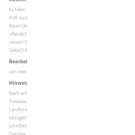
Es fallen Gebühren in Höhe von 350,00 EUR bis 500,00
EUR nach der Verordnung des Ministeriums Ländlicher
Raum über die Festsetzung der Gebührensätze für
öffentliche Leistungen der staatlichen Behörden in
seinem Geschäftsbereich (Gebührenverordnung MLR -
GebVO-MLR) vom 11.12.2018 an.
Bearbeitungsdauer
von zwei bis vier Wochen
Hinweise
Nach erfolgter Zulassung muss die
Trinkwasseruntersuchungsstelle dem Ministerium
Ländlicher Raum Baden-Württemberg Änderungen
bezüglich der Akkreditierung unaufgefordert und sofort
schriftlich oder per E-Mail mitteilen.
Darüber hinaus muss die