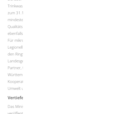
Trinkwasseruntersuchungsstelle dem Ministerium bis
zum 31.12. eines jeden Jahres eine Bestätigung über die
mindestens einmal jährlich erfolgreich absolvierte
Qualitätssicherung durch Teilnahme an Ringversuchen
ebenfalls unaufgefordert vorlegen.
Für mikrobiologische Parameter, einschließlich
Legionellen, erwartet das Ministerium eine Teilnahme an
den Ringversuchen des Niedersächsischen
Landesgesundheitsamts, Außenstelle Aurich, oder dessen
Partner, für chemische Parameter bei der AQS Baden-
Württemberg oder Hamburg oder einem
Kooperationspartner oder beim Landesamt für Natur,
Umwelt und Verbraucherschutz Nordrhein-Westfalen.
Vertiefende Informationen
Das Ministerium Ländlicher Raum Baden-Württemberg
veröffentlicht eine
Liste der zugelassenen