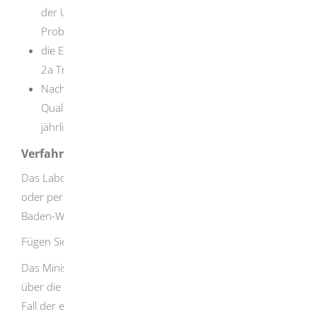
der Untersuchung von Trinkwasser, einschließlich der
Probennahme
die Einhaltung der Vorgaben nach § 15 Absatz 1 bis
2a TrinkwV alte Fassung
Nachweise zu erfolgreichen Teilnahmen an externen
Qualitätssicherungsprogrammen mindestens einmal
jährlich
Verfahrensablauf
Das Labor beantragt die Zulassung formlos, schriftlich
oder per E-Mail, beim Ministerium Ländlicher Raum
Baden-Württemberg.
Fügen Sie die erforderlichen Unterlagen dem Antrag bei.
Das Ministerium prüft die Unterlagen und entscheidet
über die Zulassung. Das Labor erhält einen Bescheid. Im
Fall der erfolgten Zulassung wird das Labor mit Anschrift,