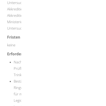
Untersuchungsbereich und Link zur Anlage der
Akkreditierungsurkunde auf der Internetseite der
Akkreditierungsstelle in die auf der Internetseite des
Ministeriums veröffentlichten Liste der zugelassenen
Untersuchungsstellen aufgenommen.
Fristen
keine
Erforderliche Unterlagen
Nachweis der gültigen Akkreditierung als
Prüflaboratorium für die Untersuchung von
Trinkwasser, einschließlich Probennahme,
Bestätigung über die erfolgreiche Teilnahme an
Ringversuchen:
für mikrobiologische Parameter, einschließlich
Legionellen, beim Niedersächsischen