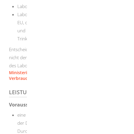
Laboren mit Sitz in Baden-Württemberg oder
Laboren mit Sitz in einem anderen Mitgliedstaat der
EU, die in Baden-Württemberg tätig werden wollen,
und noch nicht in einem anderen Bundesland als
Trinkwasseruntersuchungsstelle zugelassen sind.
Entscheidend ist bei mehreren Unternehmensstandorten
nicht der Sitz des Unternehmens, sondern der Standort
des Labors.
Ministerium für Ernährung, Ländlichen Raum und
Verbraucherschutz Baden-Württemberg
LEISTUNGSDETAILS
Voraussetzungen
eine gültige Akkreditierung als Prüflaboratorium bei
der Deutschen Akkreditierungsstelle (DAkkS) für die
Durchführung der erforderlichen Prüfverfahren bei