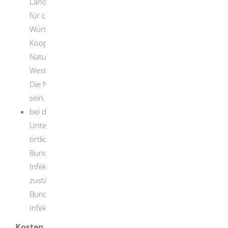
Landesgesundheitsamt, Außenstelle Aurich,
für chemische Parameter bei der AQS Baden-
Württemberg oder Hamburg oder einem
Kooperationspartner oder beim Landesamt für
Natur, Umwelt und Verbraucherschutz Nordrhein-
Westfalen
Die Nachweise dürfen jeweils nicht älter als ein Jahr
sein.
bei der Durchführung mikrobiologischer
Untersuchungen die Bestätigung der Anzeige beim
örtlich zuständigen Regierungspräsidium nach § 20
Bundesseuchengesetz beziehungsweise nach § 49
Infektionsschutzgesetz und/oder der Erlaubnis des
zuständigen Regierungspräsidiums nach § 19
Bundesseuchengesetz beziehungsweise nach § 44
Infektionsschutzgesetz.
Kosten