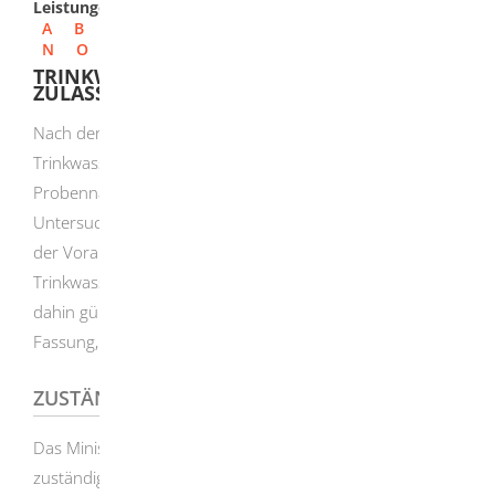
Leistungen
A
B
C
D
E
F
G
H
I
J
K
L
M
N
O
P
Q
R
S
T
U
V
W
X
Y
Z
TRINKWASSERUNTERSUCHUNGSSTELLEN -
ZULASSUNG BEANTRAGEN
Nach der Trinkwasserverordnung (TrinkwV) erforderliche
Trinkwasseruntersuchungen, einschließlich der
Probennahmen, dürfen nur von dafür zugelassenen
Untersuchungsstellen durchgeführt werden. Bezüglich
der Voraussetzungen für die Zulassung verweist die
Trinkwasserverordnung vom 23. Juni 2023 auf die bis
dahin gültige Trinkwasserverordnung (TrinkwV alte
Fassung, § 15 Absatz 4).
ZUSTÄNDIGE STELLE
Das Ministerium Ländlicher Raum Baden-Württemberg ist
zuständig für die Zulassung von