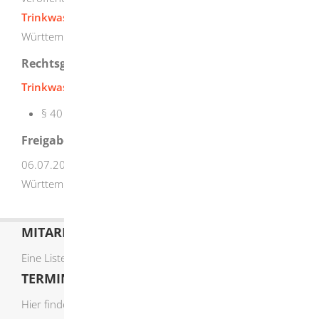
Trinkwasseruntersuchungsstellen
mit Sitz in Baden-
Württemberg.
Rechtsgrundlage
Trinkwasserverordnung (TrinkwV)
:
§ 40 Zugelassene Untersuchungsstellen
Freigabevermerk
06.07.2026 Ministerium Ländlicher Raum Baden-
Württemberg
MITARBEITERLISTE
Eine Liste der Mitarbeiter von A-Z finden Sie
hier
.
TERMIN ONLINE BUCHEN
Hier finden Sie die verfügbaren Sachgebiete zur Online-