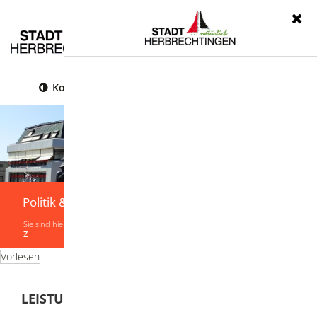
Menü
Kontrast
Leichte Sprache
Gebärdensprache
Politik & Verwaltung
Sie sind hier:
Startseite
|
Politik & Verwaltung
|
Verwaltung
|
Leistungen von A-
Z
Vorlesen
LEISTUNGEN VON A-Z