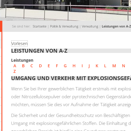
Sie sind hier:
Startseite
|
Politik & Verwaltung
|
Verwaltung
|
Leistungen von A-Z
Vorlesen
LEISTUNGEN VON A-Z
Leistungen
A
B
C
D
E
F
G
H
I
J
K
L
M
N
Z
UMGANG UND VERKEHR MIT EXPLOSIONSGEF
Wenn Sie bei Ihrer gewerblichen Tätigkeit erstmals mit explo
oder Nitrozellulosepulver oder pyrotechnischen Gegenstän
möchten, müssen Sie dies vor Aufnahme der Tätigkeit anzeig
Die Sicherheit und der Gesundheitsschutz von Beschäftigten 
Umgang mit explosionsgefährlichen Stoffen. Die Einhaltun