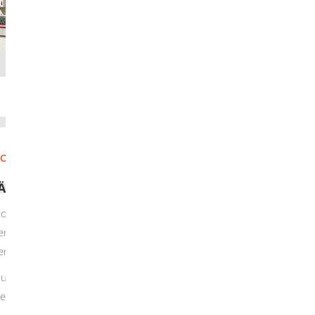
O
P
Q
R
S
T
U
V
W
X
Y
ÄHRLICHEN STOFFEN ANZEIGEN
sionsgefährlichen Stoffen, zum Beispiel Schwarz-
den, umgehen oder mit diesen handeln
en.
und Dritten haben oberste Priorität beim
g der vorgeschriebenen Schutzmaßnahmen im