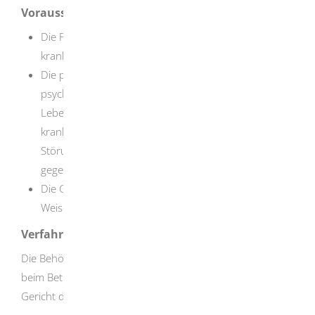
Voraussetzungen
Die Person ist aufgrund einer psychischen Störung
krank oder behindert.
Die psychisch kranke Person gefährdet infolge ihrer
psychischen Störung oder Behinderung erheblich ihr
Leben oder ihre Gesundheit oder die psychisch
kranke Person stellt infolge ihrer psychischen
Störung oder Behinderung eine erhebliche
gegenwärtige Gefahr für Rechtsgüter anderer dar.
Die Gefährdung oder Gefahr kann nicht auf andere
Weise abgewendet werden.
Verfahrensablauf
Die Behörde muss die Unterbringung zunächst schriftlich
beim Betreuungsgericht beantragen. Erst dann kann das
Gericht diese anordnen.