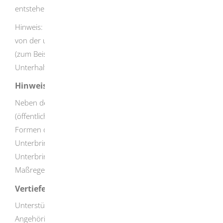
entstehen keine Kosten.
Hinweis: Die Kosten für die Unterbringung selbst müssen
von der untergebrachten Person, ihrem Kostenträger
(zum Beispiel der Krankenkasse) oder den
Unterhaltspflichtigen getragen werden.
Hinweise
Neben der Unterbringung nach dem PsychKHG
(öffentlich-rechtliche Unterbringung) bestehen weitere
Formen der Unterbringung, zum Beispiel die
Unterbringung nach dem BGB (zivilrechtliche
Unterbringung) oder die Unterbringung im
Maßregelvollzug.
Vertiefende Informationen
Unterstützung erhalten Betroffene und deren
Angehörigen bei den Informations-, Beratungs- und