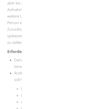
aber bis zum Ablauf des zweiten Tags nach der
Aufnahme oder Zurückhaltung abzusenden, falls eine
weitere Unterbringung gegen den Willen der betroffenen
Person erforderlich erscheint. Fällt die Aufnahme oder
Zurückhaltung auf einen Freitag, ist der Antrag
spätestens bis zum darauffolgenden Montag, zwölf Uhr,
zu stellen.
Erforderliche Unterlagen
Darstellung des Sachverhaltes durch die untere
Verwaltungsbehörde
Ärztliches Zeugnis eines Gesundheitsamtes. Aus ihm
soll hervorgehen:
Derzeitiger Krankheitszustand,
Unterbringungsbedürftigkeit,
voraussichtliche Behandlungsdauer,
Information, ob das Gericht die betroffene