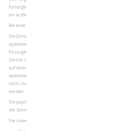
fürsorgliche Aufnahme und Zurückhaltung müssen durch
ein ärztliches Zeugnis belegt sein.
Bei einer fürsorglichen Aufnahme und Zurückhaltung:
Die Einrichtung muss den Unterbringungsantrag
spätestens bis zum Ablauf des zweiten Tages nach der
fürsorglichen Aufnahme oder Zurückhaltung an das
Gericht senden. Fällt die Aufnahme oder Zurückhaltung
auf einen Freitag, muss der Unterbringungsantrag bist
spätestens Montag, zwölf Uhr, gestellt sein. Sendet sie ihn
nicht, muss der Patient oder die Patientin entlassen
werden.
Die psychisch kranke Person kann jedoch auch freiwillig in
der Einrichtung bleiben.
Die untergebrachte Person ist zu entlassen, wenn