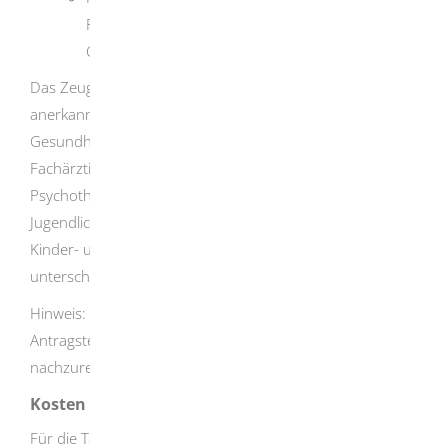
Person ohne erhebliche Nachteile für ihren
Gesundheitszustand mündlich anhören kann.
Das Zeugnis eines Arztes oder einer Ärztin aus einer
anerkannten Einrichtung kann das Zeugnis des
Gesundheitsamtes ersetzen. Es muss aber von einer
Fachärztin oder einem Facharzt für Psychiatrie und
Psychotherapie unterschrieben sein. Bei Kindern und
Jugendlichen muss eine Fachärztin oder ein Facharzt für
Kinder- und Jugendpsychiatrie und -psychotherapie
unterschreiben.
Hinweis: Liegt ein Zeugnis zum Zeitpunkt der
Antragstellung noch nicht vor, ist es schnellst möglich
nachzureichen.
Kosten
Für die Tätigkeiten der unteren Verwaltungsbehörden