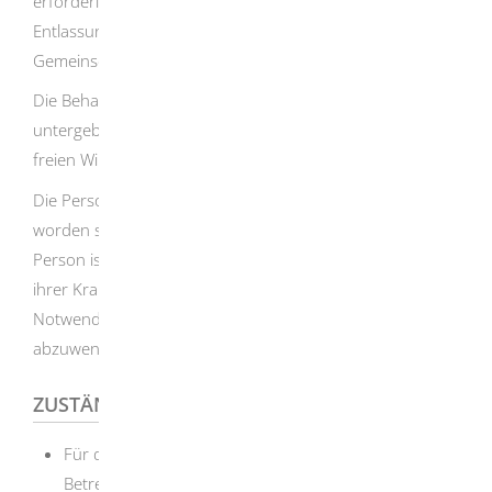
erforderlich sind, um der untergebrachten Person nach
Entlassung ein eigenverantwortliches Leben in der
Gemeinschaft zu ermöglichen.
Die Behandlung bedarf der Einwilligung der
untergebrachten Person. Die Einwilligung muss auf dem
freien Willen der einwilligungsfähigen Person beruhen.
Die Person muss zuvor ärztlich angemessen aufgeklärt
worden sein. Eine Einwilligung der untergebrachten
Person ist jedoch nicht erforderlich, wenn sie aufgrund
ihrer Krankheit keine Einsichtsfähigkeit in die
Notwendigkeit der Behandlung hat, um weiteren Schaden
abzuwenden.
ZUSTÄNDIGE STELLE
Für die Anordnung der Unterbringung: Das
Betreuungsgericht (Amtsgericht), beziehungsweise