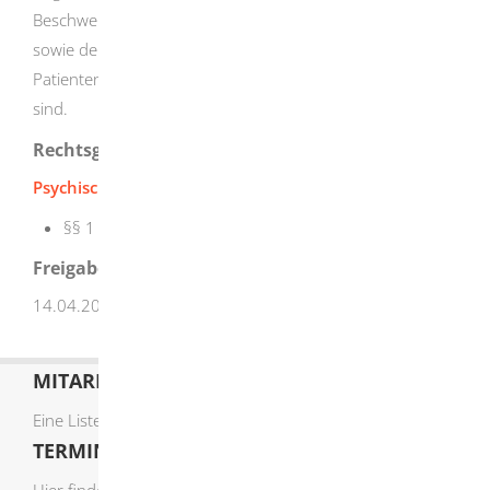
Beschwerdestellen (IBB-Stellen) der Stadt- und Landkreise
sowie den Patientenfürsprecherinnen und
Patientenfürsprechern, die ebenfalls Teil der IBB-Stellen
sind.
Rechtsgrundlage
Psychisch-Kranken-Hilfe-Gesetz (PsychKHG)
:
§§ 1 - 31
Freigabevermerk
14.04.2026 Sozialministerium Baden-Württemberg
MITARBEITERLISTE
Eine Liste der Mitarbeiter von A-Z finden Sie
hier
.
TERMIN ONLINE BUCHEN