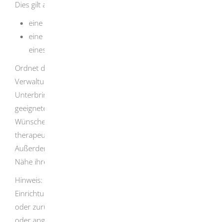
Dies gilt auch für
eine vorläufige Unterbringung,
eine Unterbringung zur Beobachtung und Erstellung
eines Gutachtens.
Ordnet das Gericht die Unterbringung an, ist die untere
Verwaltungsbehörde für die Ausführung der
Unterbringung zuständig.
Sie wählt zum Beispiel die
geeignete Einrichtung aus. Bei der Auswahl soll sie die
Wünsche der psychisch kranken Person sowie
therapeutische Gesichtspunkte berücksichtigen.
Außerdem versucht die Behörde, sie möglichst in der
Nähe ihres Wohnortes unterzubringen.
Hinweis:
In dringenden Fällen kann eine anerkannte
Einrichtung nach dem PsychKHG eine Person aufnehmen
oder zurückhalten, bevor die Unterbringung beantragt
oder angeordnet wurde. Die Gründe für diese