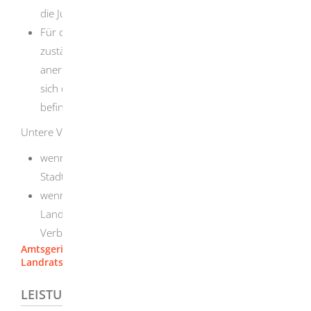
die Jugendkammer
Für die Beantragung der Unterbringung: Die
zuständige untere Verwaltungsbehörde sowie die
anerkannte Einrichtung nach dem PsychKHG, wenn
sich die psychisch kranke Person bereits dort
befindet.
Untere Verwaltungsbehörde ist,
wenn ihr Wohnort in einem Stadtkreis liegt: Die
Stadtverwaltung
wenn ihr Wohnort in einem Landkreis liegt: Das
Landratsamt oder in Großen Kreisstädten sowie in
Verbandsgemeinschaften diese selbst
Amtsgericht Heidenheim
Landratsamt Heidenheim
LEISTUNGSDETAILS