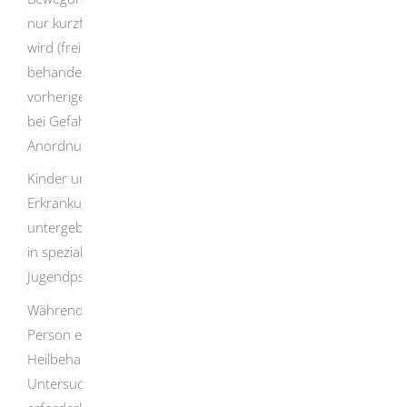
nur kurzfristig weitgehend oder vollständig aufgehoben
wird (freiheitsentziehende Fixierung), ist auf Antrag der
behandelnden anerkannten Einrichtung nur nach
vorheriger richterlicher Anordnung zulässig. Dies gilt nicht
bei Gefahr im Verzug im Falle des Erwirkens einer solchen
Anordnung.
Kinder und Jugendliche sollen entsprechend ihrer
Erkrankung und ihres Entwicklungsstands gesondert
untergebracht und betreut werden. Die Behandlung soll
in spezialisierten Abteilungen der Kinder- und
Jugendpsychiatrie erfolgen.
Während der Unterbringung hat die psychisch kranke
Person einen Anspruch auf die notwendige
Heilbehandlung.
Die Behandlung umfasst auch
Untersuchungsmaßnahmen sowie Maßnahmen, die