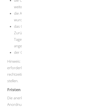
die Unterbringungsfrist abgelaufen ist und keine
weitere Unterbringung angeordnet wurde,
die Anordnung der Unterbringung aufgehoben
wurde,
das Gericht im Falle der fürsorglichen Aufnahme und
Zurückhaltung nicht spätestens bis zum Ablauf des
Tages nach Eingang des Antrages die Unterbringung
angeordnet hat,
der Grund für die Unterbringung weggefallen ist.
Hinweis:
Ist die Fortdauer der Unterbringung
erforderlich, hat die anerkannte Einrichtung bei Gericht
rechtzeitig einen Antrag auf Fortdauer der Unterbringung
stellen.
Fristen
Die anerkannte Einrichtung hat den Antrag auf
Anordnung der Unterbringung unverzüglich, spätestens