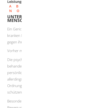
Leistungen
A
B
C
D
E
F
G
H
I
J
K
L
M
N
O
P
Q
R
S
T
U
V
W
X
Y
Z
UNTERBRINGUNG PSYCHISCH KRANKER
MENSCHEN NACH DEM PSYCHKHG
Ein Gericht kann die Unterbringung einer psychisch
kranken Person in einem psychiatrischen Krankenhaus
gegen ihren Willen anordnen.
Vorher muss eine ärztliche Untersuchung stattfinden.
Die psychisch kranke Person muss so untergebracht,
behandelt und betreut werden, dass der Eingriff in die
persönliche Freiheit möglichst gering bleibt. Sie muss
allerdings Maßnahmen dulden, die die Sicherheit und
Ordnung in der Einrichtung gewährleisten oder sie selbst
schützen.
Besondere Sicherungsmaßnahme
, durch welche die
Bewegungsfähigkeit einer untergebrachten Person nicht