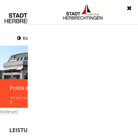
Menü
Kontrast
Leichte Sprache
Gebärdensprache
Politik & Verwaltung
Sie sind hier:
Startseite
|
Politik & Verwaltung
|
Verwaltung
|
Leistungen von A-
Z
Vorlesen
LEISTUNGEN VON A-Z