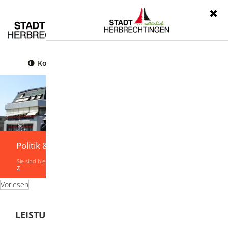
Menü
Kontrast
Leichte Sprache
Gebärdensprache
Politik & Verwaltung
Sie sind hier:
Startseite
|
Politik & Verwaltung
|
Verwaltung
|
Leistungen von A-
Z
Vorlesen
LEISTUNGEN VON A-Z