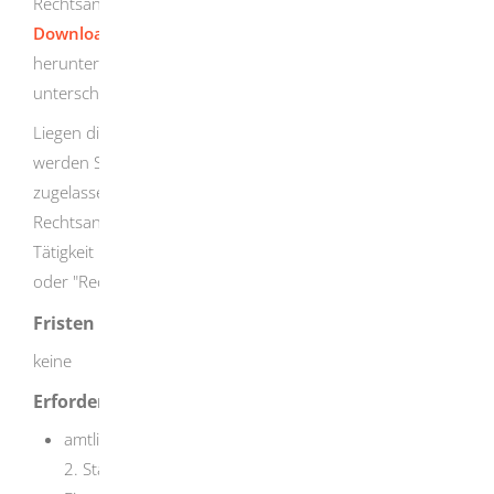
Rechtsanwaltskammer oder Sie können es online im
Downloadbereich der Rechtsanwaltskammer
(pdf)
herunterladen. Der Antrag muss handschriftlich
unterschrieben sein.
Liegen die Voraussetzungen für die Zulassung vor,
werden Sie von der Rechtsanwaltskammer vereidigt und
zugelassen. Mit der Zulassung werden Sie Mitglied der
Rechtsanwaltskammer Karlsruhe. Sie dürfen dann Ihre
Tätigkeit unter der Berufsbezeichnung "Rechtsanwältin"
oder "Rechtsanwalt" ausüben.
Fristen
keine
Erforderliche Unterlagen
amtlich beglaubigte Ablichtung des Zeugnisses vom
2. Staatsexamen oder über das Bestehen der