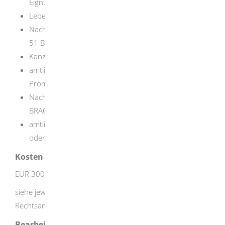
Eignungsprüfung
Lebenslauf mit Lichtbild
Nachweis der Berufshaftpflichtversicherung gem. §
51 BRAO
Kanzleibestätigung
amtlich beglaubigte Ablichtung der
Promotionsurkunde
Nachweis "Kenntnisse im Berufsrecht" gemäß § 43 f.
BRAO (mindestens 10 Zeitstunden)
amtlich beglaubigte Kopie des Personalausweises
oder Reisepasses
Kosten
EUR 300,00
siehe jeweils geltende Gebührensatzung der
Rechtsanwaltskammer Karlsruhe
Bearbeitungsdauer