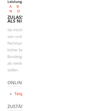
Leistungen
A
B
C
D
E
F
G
H
I
J
K
L
M
N
O
P
Q
R
S
T
U
V
W
X
Y
Z
ZULASSUNG ZUR RECHTSANWALTSCHAFT
ALS NIEDERGELASSENER RECHTSANWALT
Sie möchten als Rechtsanwältin oder Rechtsanwalt tätig
sein und eine Rechtsanwaltskanzlei im Kammerbezirk der
Rechtsanwaltskammer Karlsruhe eröffnen und haben
bisher keine andere Rechtsanwaltszulassung im
Bundesgebiet, so müssen Sie einen Antrag auf Zulassung
als niedergelassener Rechtsanwalt nach §§ 4ff. BRAO
stellen.
ONLINEANTRAG UND FORMULARE
Tätig werden als Rechtsanwalt
ZUSTÄNDIGE STELLE