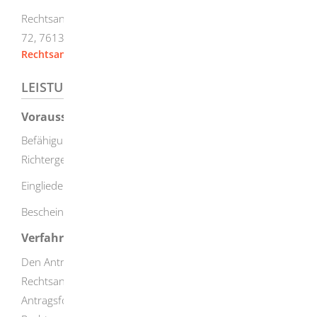
Rechtsanwaltskammer Karlsruhe, Reinhold-Frank-Straße
72, 76131 Karlsruhe
Rechtsanwaltskammer Stuttgart
LEISTUNGSDETAILS
Voraussetzungen
Befähigung zum Richteramt nach dem Deutschen
Richtergesetz oder
Eingliederungsvoraussetzungen über das EuRAG oder
Bescheinigung nach § 16a Abs. 5 EuRAG
Verfahrensablauf
Den Antrag müssen Sie schriftlich bei der
Rechtsanwaltskammer Karlsruhe stellen. Das
Antragsformular erhalten Sie direkt bei der