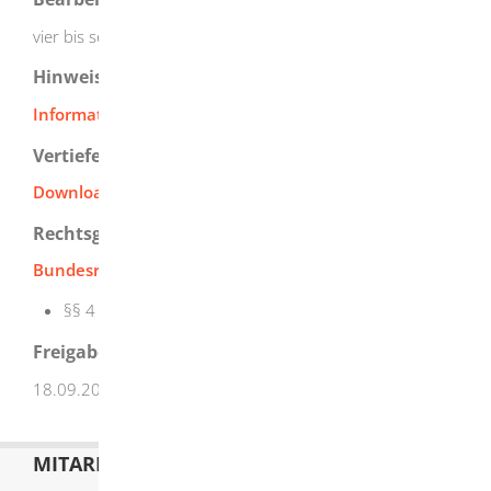
vier bis sechs Wochen
Hinweise
Informationen der RAK zur Zulassung
Vertiefende Informationen
Downloadbereich der RAK Karlsruhe
Rechtsgrundlage
Bundesrechtsanwaltsordnung (BRAO)
:
§§ 4 ff. Zulassung zur Rechtsanwaltschaft
Freigabevermerk
18.09.2024 Justizministerium Baden-Württemberg
MITARBEITERLISTE