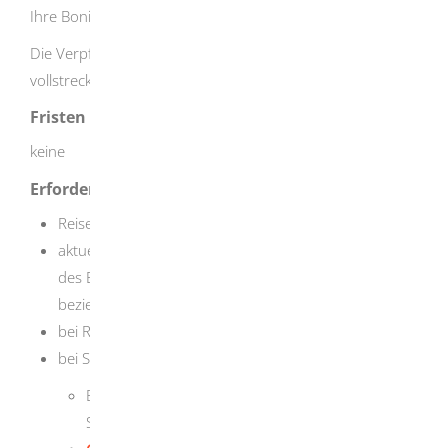
Ihre Bonität.
Die Verpflichtung aus der Verpflichtungserklärung ist
vollstreckbar.
Fristen
keine
Erforderliche Unterlagen
Reisepass oder Personalausweis
aktuelle Verdienstnachweise der letzten drei Monate
des Einladenden oder der Einladenden
beziehungsweise Sparbuch
bei Rentnern und Rentnerinnen: Rentenbescheid
bei Selbständigen:
Bescheinigung des Steuerberaters oder der
Steuerberaterin über das Nettoeinkommen