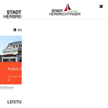
Menü
Kontrast
Leichte Sprache
Gebärdensprache
Politik & Verwaltung
Sie sind hier:
Startseite
|
Politik & Verwaltung
|
Verwaltung
|
Leistungen von A-
Z
Vorlesen
LEISTUNGEN VON A-Z