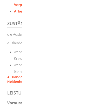
Verpflichtungserklärung (PDF)
Arbeitsbescheinigung (PDF)
ZUSTÄNDIGE STELLE
die Ausländerbehörde
Ausländerbehörde ist
wenn Sie in einem Stadtkreis oder in einer Großen
Kreisstadt wohnen: die Stadtverwaltung
wenn Sie in einer kreisangehörigen Stadt oder
Gemeinde wohnen: das Landratsamt
Ausländer und Einbürgerungen [Landratsamt
Heidenheim]
LEISTUNGSDETAILS
Voraussetzungen