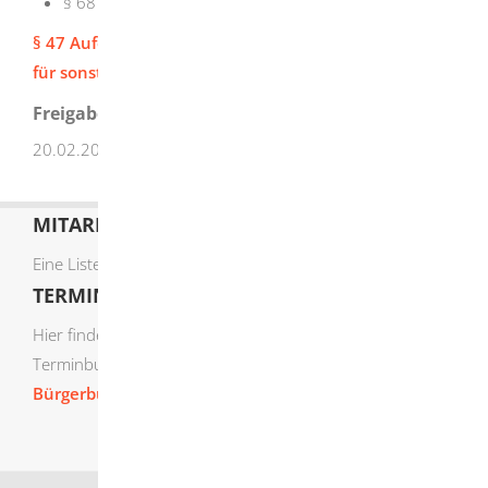
§ 68 Haftung für Lebensunterhalt
§ 47 Aufenthaltsverordnung (AufenthV) (Gebühren
für sonstige aufenthaltsrechtliche Amtshandlungen)
Freigabevermerk
20.02.2023 Justizministerium Baden-Württemberg
MITARBEITERLISTE
Eine Liste der Mitarbeiter von A-Z finden Sie
hier
.
TERMIN ONLINE BUCHEN
Hier finden Sie die verfügbaren Sachgebiete zur Online-
Terminbuchung:
Bürgerbüro Termine online buchen