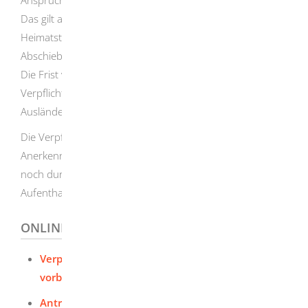
Das gilt auch für eine eventuelle Rückreise in den
Heimatstaat (Ausreise- beziehungsweise
Abschiebungskosten).
Die Frist von fünf Jahren beginnt mit der durch die
Verpflichtungserklärung ermöglichten Einreise des
Ausländers.
Die Verpflichtungserklärung erlischt weder durch die
Anerkennung als Schutzberechtigter nach dem Asylgesetz
noch durch Erteilung einer anderen humanitären
Aufenthaltserlaubnis.
ONLINEANTRAG UND FORMULARE
Verpflichtungserklärung online abgeben /
vorbereiten
Antrag auf Ausstellung einer