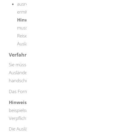
ausreichende Bonität
: Die Ausländerbehörde
ermittelt diese in jedem Einzelfall separat.
Hinweis:
Bevor der Ausländer das Visum erhält,
muss er den Abschluss einer
Reisekrankenversicherung gegenüber der deutschen
Auslandsvertretung nachweisen.
Verfahrensablauf
Sie müssen die Verpflichtungserklärung schriftlich bei der
Ausländerbehörde abgeben. Die Erklärung muss
handschriftlich unterschrieben sein.
Das Formular erhalten Sie bei der zuständigen Stelle.
Hinweis:
Natürliche, aber auch juristische Personen wie
beispielsweise Firmen oder karitative Vereine können eine
Verpflichtungserklärung abgeben.
Die Ausländerbehörde prüft im Rahmen des Verfahrens