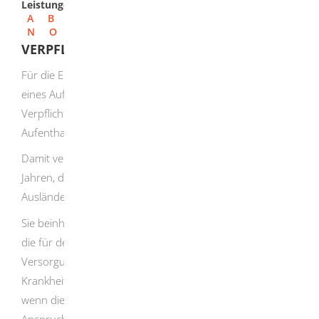
Leistungen
A
B
C
D
E
F
G
H
I
J
K
L
M
N
O
P
Q
R
S
T
U
V
W
X
Y
Z
VERPFLICHTUNGSERKLÄRUNG ABGEBEN
Für die Erteilung oder Verlängerung eines Visums oder
eines Aufenthaltstitels können Sie eine
Verpflichtungserklärung abgeben.
Dies gilt auch bei
Aufenthalten zu geschäftlichen Zwecken.
Damit verpflichten Sie sich für einen Zeitraum von fünf
Jahren, die Kosten für den Lebensunterhalt des
Ausländers zu tragen.
Sie beinhaltet, dass Sie alle öffentlichen Mittel erstatten,
die für den Lebensunterhalt einschließlich der
Versorgung mit Wohnraum sowie der Versorgung im
Krankheitsfall und bei Pflegebedürftigkeit anfallen, auch
wenn die Aufwendungen auf einem gesetzlichen
Anspruch des Ausländers beruhen.