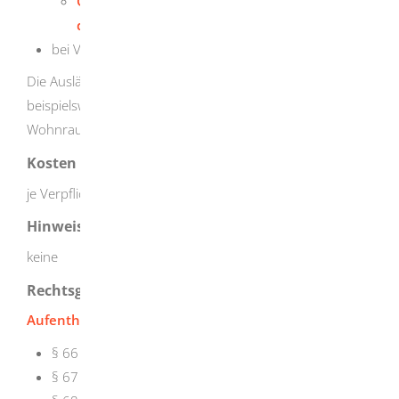
Gewerberegisterauszug
oder
Ausdruck aus
dem Handelsregister
bei Vereinen: Nachweis über das Vereinsvermögen
Die Ausländerbehörde kann weitere Nachweise wie
beispielsweise Nachweise über ausreichenden
Wohnraum einfordern.
Kosten
je Verpflichtungserklärung: EUR 29,00
Hinweise
keine
Rechtsgrundlage
Aufenthaltsgesetz
:
§ 66 Kostenschuldner; Sicherheitsleistung
§ 67 Umfang der Kostenhaftung