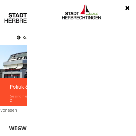
Menü
Kontrast
Leichte Sprache
Gebärdensprache
Politik & Verwaltung
Sie sind hier:
Startseite
|
Politik & Verwaltung
|
Verwaltung
|
Leistungen von A-
Z
Vorlesen
WEGWEISER