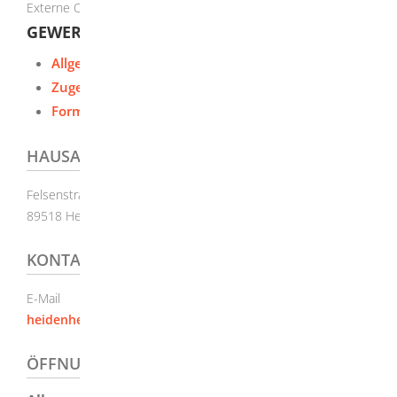
Externe Organisationseinheit
GEWERBEBEHÖRDE
Allgemeine Informationen
Zugehörige Leistungen
Formulare und Onlinedienste
HAUSANSCHRIFT
Felsenstraße 36
89518
Heidenheim an der Brenz
KONTAKT
E-Mail
sicherheitundordnung@landkreis-
heidenheim.de
ÖFFNUNGSZEITEN