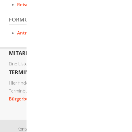
Reisegewerbekarte beantragen
FORMULARE UND ONLINEDIENSTE
Antrag Reisegewerbekarte (PDF)
MITARBEITERLISTE
Eine Liste der Mitarbeiter von A-Z finden Sie
hier
.
TERMIN ONLINE BUCHEN
Hier finden Sie die verfügbaren Sachgebiete zur Online-
Terminbuchung:
Bürgerbüro Termine online buchen
Kontakt
Bankverbindung
Impressum
Datenschutz