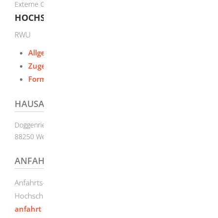
Externe Organisationseinheit
HOCHSCHULE RAVENSBURG-WEINGARTEN
RWU
Allgemeine Informationen
Zugehörige Leistungen
Formulare und Onlinedienste
HAUSANSCHRIFT
Doggenriedstraße 70
88250
Weingarten
ANFAHRTSBESCHREIBUNG
Anfahrts- und Campusplan s. Homepage der
Hochschule:
https://www.rwu.de/kontakt/kontakt-
anfahrt