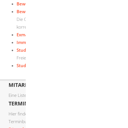
Bewerben - PH Schwäbisch Gmünd
Bewerben - Universität Freiburg
Die Onlinebewerbung bei der Universität Freiburg
korrekt durchführen
Exmatrikulation - PH Schwäbisch Gmünd
Immatrikulation - PH Schwäbisch Gmünd
Studienplatz-Broker
Freie Studienplätze für das kommende Semester
Studieren ohne Abitur - PH Schwäbisch Gmünd
MITARBEITERLISTE
Eine Liste der Mitarbeiter von A-Z finden Sie
hier
.
TERMIN ONLINE BUCHEN
Hier finden Sie die verfügbaren Sachgebiete zur Online-
Terminbuchung: