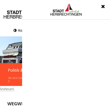
Menü
Kontrast
Leichte Sprache
Gebärdensprache
Politik & Verwaltung
Sie sind hier:
Startseite
|
Politik & Verwaltung
|
Verwaltung
|
Leistungen von A-
Z
Vorlesen
WEGWEISER