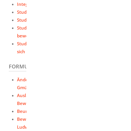
Integriertes Auslandsstudium beantragen
Studienplatz - Beurlaubung beantragen
Studienplatz - einschreiben (Immatrikulation)
Studienplatz als ausländischer Studierender - sich
bewerben
Studienplatz ohne Zulassungsbeschränkung -
sich bewerben / einschreiben
FORMULARE UND ONLINEDIENSTE
Änderung persönlicher Daten der PH Schwäbisch
Gmünd mitteilen
Ausländische Studienbewerberinnen und
Bewerber - PH Schwäbisch Gmünd
Beurlaubung - PH Schwäbisch Gmünd
Bewerben - Pädagogische Hochschule
Ludwigsburg