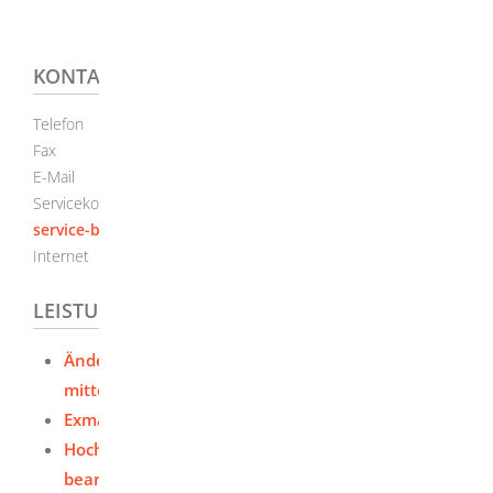
KONTAKT
Telefon
(07
51) 501-93
44
Fax
(07
51) 501-98
76
E-Mail
info@rwu.de
Servicekonto
Sichere Servicekonto-Nachricht über
service-bw.de senden
Internet
http://www.rwu.de
LEISTUNGEN
Änderung persönlicher Daten der Hochschule
mitteilen
Exmatrikulation - Studium beenden
Hochschulzugang für beruflich Qualifizierte
beantragen